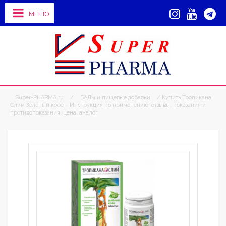
МЕНЮ
Super-PHARMA.ru
/
БАДы и пищевые добавки
/ Купить Тропикана
Слим Зелёный кофе – Инструкция по применению, отзывы, показания и
противопоказания, цена, аналог