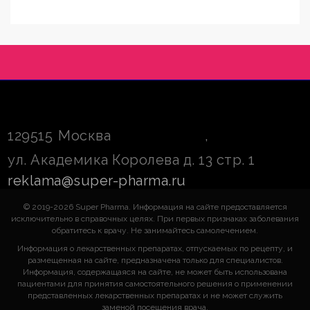
129515
Москва
,
ул. Академика Королева д. 13 стр. 1
reklama@super-pharma.ru
© 2019-2026 Super Pharma. Информация на сайте предоставляется
исключительно в справочных целях. При первых признаках заболевания
обратитесь к врачу. Не занимайтесь самолечением.
Информация о лекарственных препаратах, отпускаемых по рецепту, и
размещенная на сайте, предназначена только для специалистов.
Информация, содержащаяся на сайте, не может быть использована
пациентами для принятия самостоятельного решения о применении
представленных лекарственных препаратах и не может служить
заменой посещения врача.