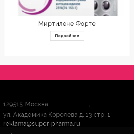
Миртилене Форте
Подробнее
129515
Москва
,
ул. Академика Королева д. 13 стр. 1
reklama@super-pharma.ru