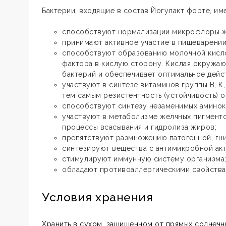
Бактерии, входящие в состав Йогулакт форте, и
способствуют нормализации микрофлоры ж
принимают активное участие в пищеварении
способствуют образованию молочной кисло
фактора в кислую сторону. Кислая окружаю
бактерий и обеспечивает оптимальное дей
участвуют в синтезе витаминов группы В, К
тем самым резистентность (устойчивость) 
способствуют синтезу незаменимых аминоки
участвуют в метаболизме желчных пигменто
процессы всасывания и гидролиза жиров;
препятствуют размножению патогенной, гн
синтезируют вещества с антимикробной акти
стимулируют иммунную систему организма
обладают противоаллергическими свойства
Условия хранения
Хранить в сухом, защищенном от прямых солнечны