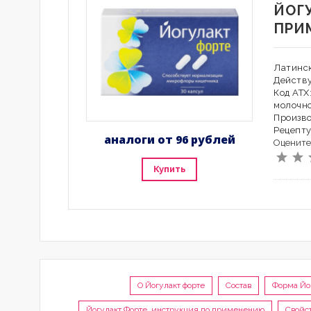
ЙОГ
ПРИ
Латинск
Действ
Код АТ
молочн
Произво
Рецепту
аналоги от 96 рублей
Оцените
Купить
О Йогулакт форте
Состав
Форма Йо
Йогулакт Форте, инструкция по применению
Свойс