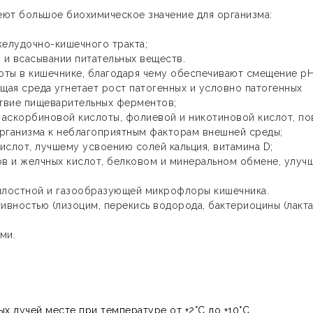
меют большое биохимическое значение для организма:
елудочно-кишечного тракта;
 и всасывании питательных веществ.
ты в кишечнике, благодаря чему обеспечивают смещение р
щая среда угнетает рост патогенных и условно патогенных
ствие пищеварительных ферментов;
, аскорбиновой кислоты, фолиевой и никотиновой кислот, п
организма к неблагоприятным факторам внешней среды;
слот, лучшему усвоению солей кальция, витамина D;
в и желчных кислот, белковом и минеральном обмене, улуч
илостной и газообразующей микрофлоры кишечника.
вностью (лизоцим, перекись водорода, бактериоцины (лакта
;
ми.
х лучей месте при температуре от +2°С до +10°С.