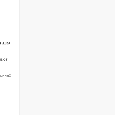
Н-
овышая
шают
цины));