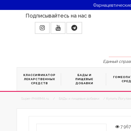
Фармацевтические
Подписывайтесь на нас в
Единый справ
КЛАССИФИКАТОР
БАДЫ И
ГОМЕОПА
ЛЕКАРСТВЕННЫХ
ПИЩЕВЫЕ
СРЕ
СРЕДСТВ
ДОБАВКИ
Super-PHARMA.ru
/
БАДы и пищевые добавки
/ Купить Йогулак
7 967