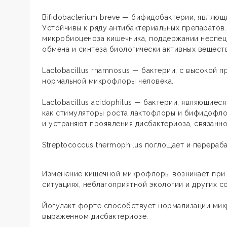
Bifidobacterium breve — бифидобактерии, являю
Устойчивы к ряду антибактериальных препаратов
микробиоценоза кишечника, поддержании неспец
обмена и синтеза биологически активных веществ
Lactobacillus rhamnosus — бактерии, с высокой
нормальной микрофлоры человека.
Lactobacillus acidophilus — бактерии, являющи
как стимуляторы роста лактофлоры и бифидофло
и устраняют проявления дисбактериоза, связанн
Streptococcus thermophilus поглощает и перераб
Изменение кишечной микрофлоры возникает при 
ситуациях, неблагоприятной экологии и других с
Йогулакт форте способствует нормализации микр
выраженном дисбактериозе.