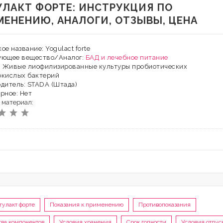
УЛАКТ ФОРТЕ: ИНСТРУКЦИЯ ПО
МЕНЕНИЮ, АНАЛОГИ, ОТЗЫВЫ, ЦЕНА
ое название: Yogulact forte
ующее вещество/Аналог:
БАД и лечебное питание
Х: Живые лиофилизированные культуры пробиотических
окислых бактерий
дитель: STADA (Штада)
рное: Нет
 материал:
гулакт форте
Показания к применению
Противопоказания
тва компонентов
Условия хранения
Срок годности
Условия отпус