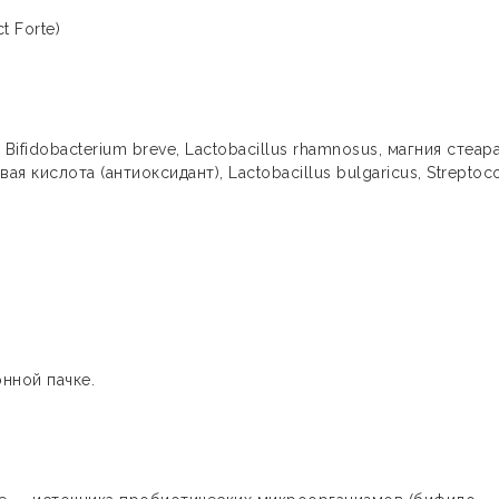
 Forte)
Bifidobacterium breve, Lactobacillus rhamnosus, магния стеар
вая кислота (антиоксидант), Lactobacillus bulgaricus, Strepto
онной пачке.