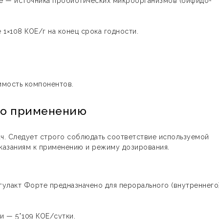
ще — источника пробиотических микроорганизмов (бифидо-
 1×108 КОЕ/г на конец срока годности.
имость компонентов.
 по применению
ч. Следует строго соблюдать соответствие используемой
казаниям к применению и режиму дозирования
.
улакт Форте предназначено для перорального (внутреннего
и — 5*109 КОЕ/сутки.