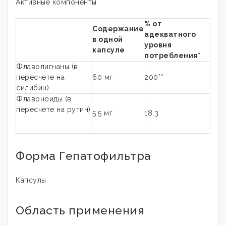
Активные компоненты
% от
Содержание
адекватного
в одной
уровня
капсуле
потребления*
Флаволигнаны (в
пересчете на
60 мг
200**
силибин)
Флавоноиды (в
пересчете на рутин)
5,5 мг
18,3
Форма Гепатофильтра
Капсулы
Область применения