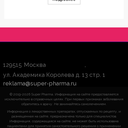
129515
Москва
,
ул. Академика Королева д. 13 стр. 1
reklama@super-pharma.ru
© 2019-2026 Super Pharma. Информация на сайте предоставляется
исключительно в справочных целях. При первых признаках заболевания
обратитесь к врачу. Не занимайтесь самолечением.
Информация о лекарственных препаратах, отпускаемых по рецепту, и
размещенная на сайте, предназначена только для специалистов.
Информация, содержащаяся на сайте, не может быть использована
пациентами для принятия самостоятельного решения о применении