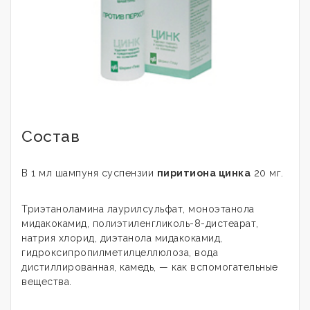
Состав
В 1 мл шампуня суспензии
пиритиона цинка
20 мг.
Триэтаноламина лаурилсульфат, моноэтанола
мидакокамид, полиэтиленгликоль-8-дистеарат,
натрия хлорид, диэтанола мидакокамид,
гидроксипропилметилцеллюлоза, вода
дистиллированная, камедь, — как вспомогательные
вещества.