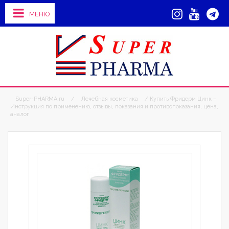
МЕНЮ
Super-PHARMA.ru
/
Лечебная косметика
/ Купить Фридерм Цинк –
Инструкция по применению, отзывы, показания и противопоказания, цена,
аналог