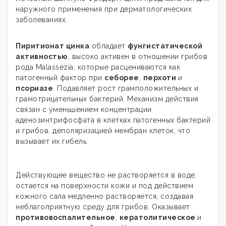
наружного применения при дерматологических
заболеваниях.
Пиритионат цинка
обладает
фунгистатической
активностью
, высоко активен в отношении грибов
рода Malassezia, которые расцениваются как
патогенный фактор при
себорее
,
перхоти
и
псориазе
. Подавляет рост грамположительных и
грамотрицательных бактерий. Механизм действия
связан с уменьшением концентрации
аденозинтрифосфата в клетках патогенных бактерий
и грибов, деполяризацией мембран клеток, что
вызывает их гибель.
Действующее вещество не растворяется в воде,
остается на поверхности кожи и под действием
кожного сала медленно растворяется, создавая
неблагоприятную среду для грибов. Оказывает
противовоспалительное
,
кератолитическое
и