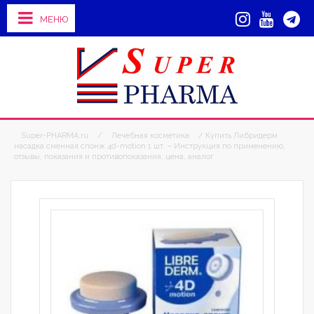
МЕНЮ
Super-PHARMA.ru
/
Лечебная косметика
/ Купить Либридерм
насадка сменная спонж 4d-motion 1 шт. – Инструкция по применению,
отзывы, показания и противопоказания, цена, аналог