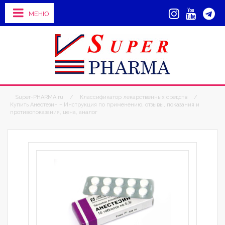
МЕНЮ
Super-PHARMA.ru
/
Классификатор лекарственных средств
/
Купить Анестезин – Инструкция по применению, отзывы, показания и
противопоказания, цена, аналог