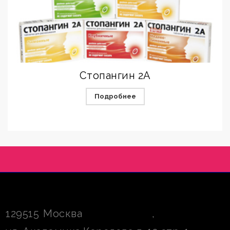
Стопангин 2А
Подробнее
129515
Москва
,