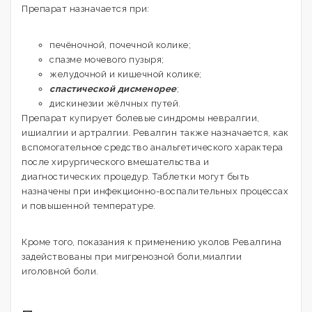
Препарат назначается при:
печёночной, почечной колике;
спазме мочевого пузыря;
желудочной и кишечной колике;
спастической дисменорее
;
дискинезии жёлчных путей.
Препарат купирует болевые синдромы невралгии,
ишиалгии и артралгии. Ревалгин также назначается, как
вспомогательное средство анальгетического характера
после хирургического вмешательства и
диагностических процедур. Таблетки могут быть
назначены при инфекционно-воспалительных процессах
и повышенной температуре.
Кроме того, показания к применению уколов Ревалгина
задействованы при мигренозной боли,миалгии
иголовной боли.