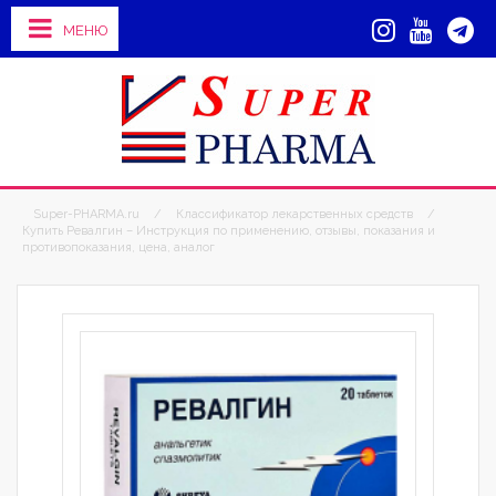
МЕНЮ
Super-PHARMA.ru
/
Классификатор лекарственных средств
/
Купить Ревалгин – Инструкция по применению, отзывы, показания и
противопоказания, цена, аналог