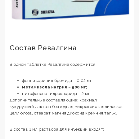
Состав Ревалгина
В одной таблетке Ревалгина содержится:
фенпивериния бромида – 0,02 мг;
метамизола натрия – 500 мг;
питофенона гидрохлорида – 2 мг.
Дополнительные составляющие: крахмал
кукурузный,лактоза безводная,микрокристаллическая
целлюлоза, стеарат магния,диоксид кремния,тальк.
В состав 1 мл раствора для инъекций входят: