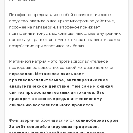
Питофенон представляет собой спазмолитическое
средство, оказывающее яркое миотропное действие,
похожее на папаверин. Питофенон понижает
повышенный тонус гладкомышечных слоёв внутренних
органов, устраняет спазмы, оказывает анальгетическое
воздействие при спастических болях.
Метамизол натрия – это противовоспалительное
нестероидное вещество, основой которого является
пиразолон. Метамизол оказывает
противовоспалительное, антипиретическое,
анальгетическое действие, тем самым снижая
синтез провоспалительных цитокинов. Это
приводит в свою очередь к интенсивному
снижению воспалительного процесса.
Фенпивериния бромид является
холиноблокатором.
За счёт холиноблокирующих процессов,
гладкомышечный слой внутренних органов