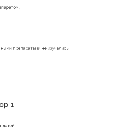
епаратом.
иными препаратами не изучались.
ор 1
т детей.