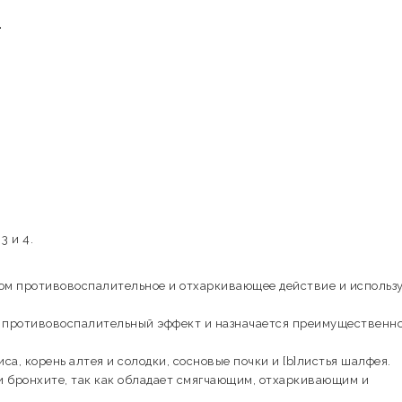
1
3 и 4.
ом противовоспалительное и отхаркивающее действие и использ
противовоспалительный эффект и назначается преимущественн
а, корень алтея и солодки, сосновые почки и [b]листья шалфея.
 бронхите, так как обладает смягчающим, отхаркивающим и