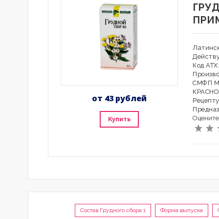
ГРУД
ПРИ
Латинск
Действ
Код АТ
Произв
СМФП М
КРАСНО
от 43 рублей
Рецепту
Предна
Оцените
Купить
Состав Грудного сбора 1
Форма выпуска