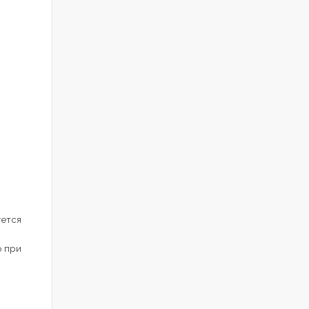
уется
о при