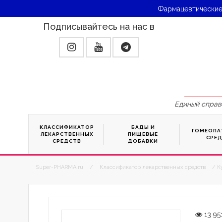
Фармацевтические
Подписывайтесь на нас в
Единый справ
КЛАССИФИКАТОР
БАДЫ И
ГОМЕОПА
ЛЕКАРСТВЕННЫХ
ПИЩЕВЫЕ
СРЕ
СРЕДСТВ
ДОБАВКИ
Super-PHARMA.ru
/
Классификатор лекарственных средств
/ К
13 95