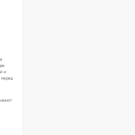
на
ре,
й и
 перед
рывают