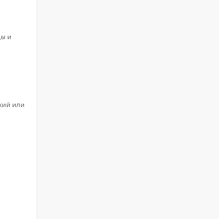
ды и
кий или