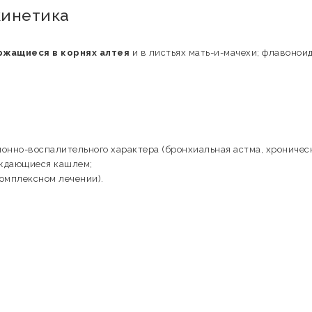
кинетика
ржащиеся в корнях алтея
и в листьях мать-и-мачехи; флавонои
онно-воспалительного характера (бронхиальная астма, хроничес
ождающиеся кашлем;
омплексном лечении).