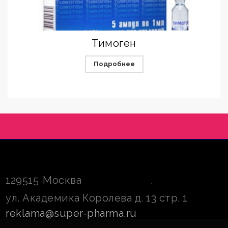
Тимоген
Подробнее
129515
Москва
,
ул. Академика Королева д. 13 стр. 1
reklama@super-pharma.ru