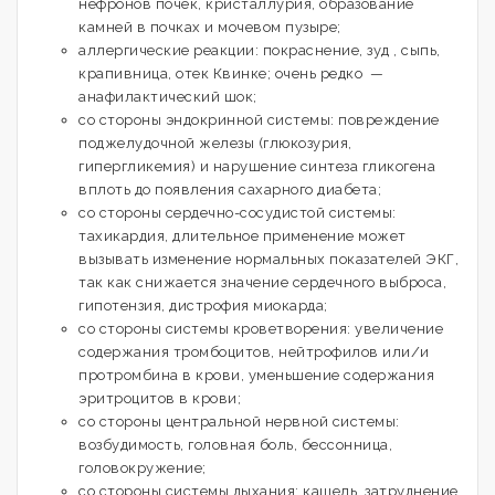
нефронов почек, кристаллурия, образование
камней в почках и мочевом пузыре;
аллергические реакции: покраснение, зуд , сыпь,
крапивница, отек Квинке; очень редко —
анафилактический шок;
со стороны эндокринной системы: повреждение
поджелудочной железы (глюкозурия,
гипергликемия) и нарушение синтеза гликогена
вплоть до появления сахарного диабета;
со стороны сердечно-сосудистой системы:
тахикардия, длительное применение может
вызывать изменение нормальных показателей ЭКГ,
так как снижается значение сердечного выброса,
гипотензия, дистрофия миокарда;
со стороны системы кроветворения: увеличение
содержания тромбоцитов, нейтрофилов или/и
протромбина в крови, уменьшение содержания
эритроцитов в крови;
со стороны центральной нервной системы:
возбудимость, головная боль, бессонница,
головокружение;
со стороны системы дыхания: кашель, затруднение