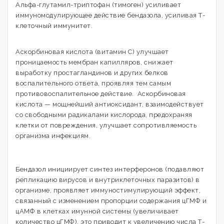
Альфа-глутамил-триптофан (тимоген) усиливает
иммуномодулирующее действие бендазола, усиливая Т-
клеточный иммунитет.
Аскорбиновая кислота (витамин С) улучшает
проницаемость мембран капилляров, снижает
выработку простагландинов и других белков
воспалительного ответа, проявляя тем самым
противовоспалительное действие. Аскорбиновая
кислота — мощнейший антиоксидант, взаимодействует
со свободными радикалами кислорода, предохраняя
клетки от повреждения, улучшает сопротивляемость
организма инфекциям.
Бендазол инициирует синтез интерферонов (подавляют
репликацию вирусов и внутриклеточных паразитов) в
организме, проявляет иммуностимулирующий эффект,
связанный с изменением пропорции содержания цГМФ и
цАМФ в клетках имунной системы (увеличивает
количество цГМФ), это приводит к увеличению числа Т-