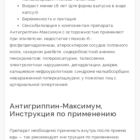
Возраст менее 18 лет (для формы выпуска в виде
капсул).
Беременность и лактация.
Сенсибилизация к компонентам препарата.
Антигриппин-Максимум с осторожностью применяют
при эпилепсии, недостатке глюкозо-6-
фосфатдегидрогеназы, атеросклерозе сосудов головного
мозга, сахарном диабете, сидеробластной анемии,
гемохроматозе, гипероксалурии, талассемии,
электролитных нарушениях, дегидратации, диарее,
кальциевом нефроуролитиазе, синдроме мальабсорбции,
невыраженной гиперкальциурии; у пожилых лиц с
артериальной гипертонией.
Антигриппин-Максимум,
Инструкция по применению
Препарат необходимо принимать внутрь после приема
еды — так рекомендует инструкция по применению.