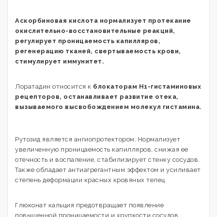
Аскорбиновая кислота нормализует протекание
окислительно-восстановительные реакций,
регулирует проницаемость капилляров,
регенерацию тканей, свертываемость крови,
стимулирует иммунитет.
Лоратадин относится к
блокаторам Н1-гистаминовых
рецепторов, останавливает развитие отека,
вызываемого высвобождением молекул гистамина.
Рутозид является ангиопротектором. Нормализует
увеличенную проницаемость капилляров, снижая ее
отечность и воспаление, стабилизирует стенку сосудов.
Также обладает антиагрегантным эффектом и усиливает
степень деформации красных кровяных телец.
Глюконат кальция предотвращает появление
повышенной проницаемости и хрупкости сосудов,