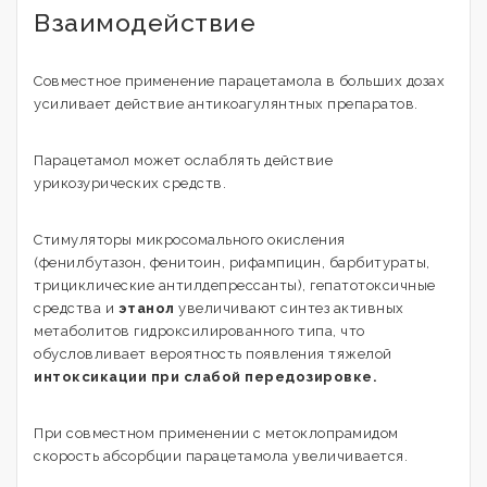
Взаимодействие
Совместное применение парацетамола в больших дозах
усиливает действие антикоагулянтных препаратов.
Парацетамол может ослаблять действие
урикозурических средств.
Стимуляторы микросомального окисления
(фенилбутазон, фенитоин, рифампицин, барбитураты,
трициклические антилдепрессанты), гепатотоксичные
средства и
этанол
увеличивают синтез активных
метаболитов гидроксилированного типа, что
обусловливает вероятность появления тяжелой
интоксикации при слабой передозировке.
При совместном применении с метоклопрамидом
скорость абсорбции парацетамола увеличивается.