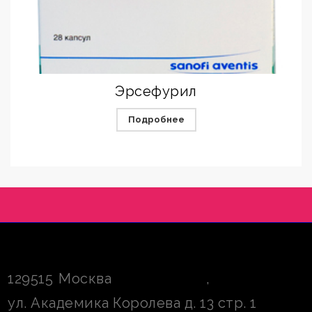
Эрсефурил
Подробнее
129515
Москва
,
ул. Академика Королева д. 13 стр. 1