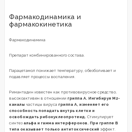
Фармакодинамика и
фармакокинетика
Фармакодинамика
Препарат комбинированного состава.
Парацетамол понижает температуру, обезболивает и
подавляет процессы воспаления.
Римантадин известен как противовирусное средство,
высокоактивен в отношении
гриппа А. Ингибируя М2-
каналы
частицы вируса
гриппа А, изменяет его
способность попадать внутрь клетки и
освобождать рибонуклеопротеид.
Стимулирует
синтез
альфа и гамма интерферонов. При гриппе B
типа оказывает только антитоксический
эффект.