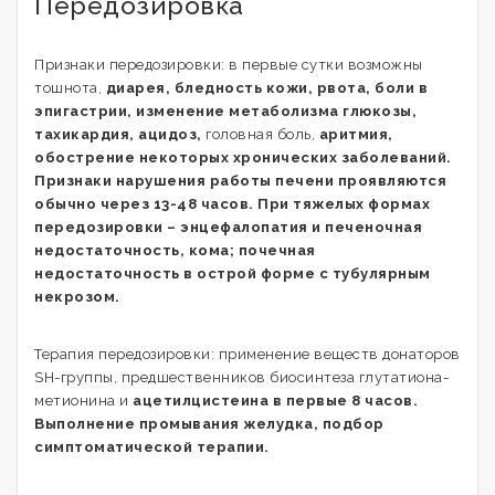
Передозировка
Признаки передозировки: в первые сутки возможны
тошнота,
диарея, бледность кожи, рвота, боли в
эпигастрии, изменение метаболизма глюкозы,
тахикардия, ацидоз,
головная боль,
аритмия,
обострение некоторых хронических заболеваний.
Признаки нарушения работы печени проявляются
обычно через 13-48 часов. При тяжелых формах
передозировки – энцефалопатия и печеночная
недостаточность, кома; почечная
недостаточность в острой форме с тубулярным
некрозом.
Терапия передозировки: применение веществ донаторов
SH-группы, предшественников биосинтеза глутатиона-
метионина и
ацетилцистеина в первые 8 часов.
Выполнение промывания желудка, подбор
симптоматической терапии.