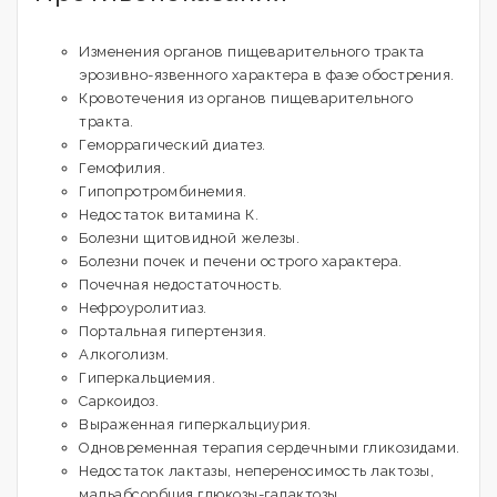
Изменения органов пищеварительного тракта
эрозивно-язвенного характера в фазе обострения.
Кровотечения из органов пищеварительного
тракта.
Геморрагический диатез.
Гемофилия.
Гипопротромбинемия.
Недостаток витамина К.
Болезни щитовидной железы.
Болезни почек и печени острого характера.
Почечная недостаточность.
Нефроуролитиаз.
Портальная гипертензия.
Алкоголизм.
Гиперкальциемия.
Саркоидоз.
Выраженная гиперкальциурия.
Одновременная терапия сердечными гликозидами.
Недостаток лактазы, непереносимость лактозы,
мальабсорбция глюкозы-галактозы.