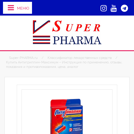
МЕНЮ
Super-PHARMA.ru
/
Классификатор лекарственных средств
/
Купить Антигриппин-Максимум – Инструкция по применению, отзывы,
показания и противопоказания, цена, аналог