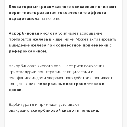
Блокаторы микросомального окисления понижают
вероятность развития токсического эффекта
парацетамола
на печень.
Аскорбиновая кислота
усиливает всасывание
препаратов
железа
в кишечнике. Может активировать
выведение
железа при совместном применении с
дефероксамином.
Аскорбиновая кислота повышает риск появления
кристаллурии при терапии салицилатами и
сульфаниламидами укороченного действия; понижает
концентрацию
пероральных контрацептивов в
крови.
Барбитураты и примидон усиливают
эвакуацию
аскорбиновой кислоты почками.