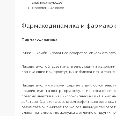
анальгезирующее;
жаропонижающее.
Фармакодинамика и фармако
Фармакодинамика
Ринза — комбинированное лекарство, список его эфф
Парацетамол обладает анальгезирующим и жаропонижа
возникающие при простудных заболеваниях, а также
Парацетамол ингибирует ферменты циклооксигеназу-1
воздействует на центр терморегуляции нервной сис
поэтому инактивация циклооксигеназы-1 и -2 в них 
действие. Однако парацетамол эффективно останавл
результате он снижает только повышенную температу
влияет на слизистые желудка в отличие от других 