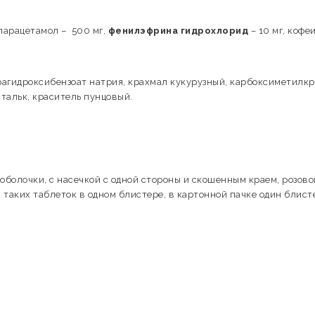
 парацетамол – 500 мг,
фенилэфрина гидрохлорид
– 10 мг, кофе
рагидроксибензоат натрия, крахмал кукурузный, карбоксиметилк
,тальк, краситель пунцовый.
оболочки, с насечкой с одной стороны и скошенным краем, розово
 таких таблеток в одном блистере, в картонной пачке один блист