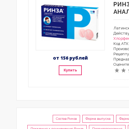
РИН
АНА
Латинск
Действ
Хлорфе
Код АТХ
Произво
Рецепту
от 156 рублей
Предна
Оцените
Купить
Состав Ринза
Форма выпуска
Фарма
Показания к применению Ринза
Противопоказания