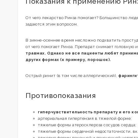
Показания к применению Рин
От чего лекарство Ринза помогает? Большинство люде
задаются этим вопросом.
В зимне-осеннее время несложно подхватить просту
от чего помогает Ринза. Препарат снимает головную и
травмах. Однако не все пациенты любят принима
других формах (к примеру, порошок).
Острый ринит (в том числе аллергический),
фарингит
Противопоказания
гиперчувствительность препарату и его к
артериальная гипертензия в тяжелой форме;
тяжелые формы атеросклероза сосудов сердца;
тяжелые формы сердечной недостаточности, в
тяжелые формы почечной и печеночной недоста