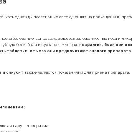
за
й, хоть однажды посетивших аптеку, видят на полке данный преп
дное заболевание, сопровождающееся заложенностью носа и лихо
 зубную боль, боли в суставах, мышцах,
невралгии, боли при ож
ть таблетки, от чего они предпочитают аналоги препарата 
 и синусит
также являются показаниями для приема препарата.
омпонентам;
ключая нарушения ритма;
точности;