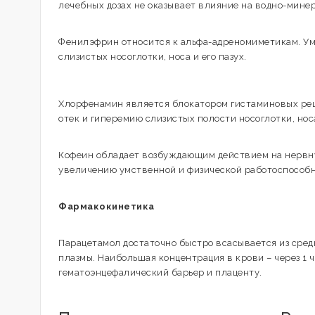
лечебных дозах не оказывает влияние на водно-мине
Фенилэфрин относится к альфа-адреномиметикам. Уме
слизистых носоглотки, носа и его пазух.
Хлорфенамин является блокатором гистаминовых рец
отек и гиперемию слизистых полости носоглотки, нос
Кофеин обладает возбуждающим действием на нервну
увеличению умственной и физической работоспособн
Фармакокинетика
Парацетамол достаточно быстро всасывается из сред
плазмы. Наибольшая концентрация в крови – через 1 
гематоэнцефалический барьер и плаценту.