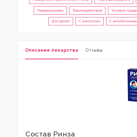
Передозировка
Взаимодействие
Условия прод
Для детей
С алкоголем
С антибиотика
Описание лекарства
Отзывы
Состав Ринза