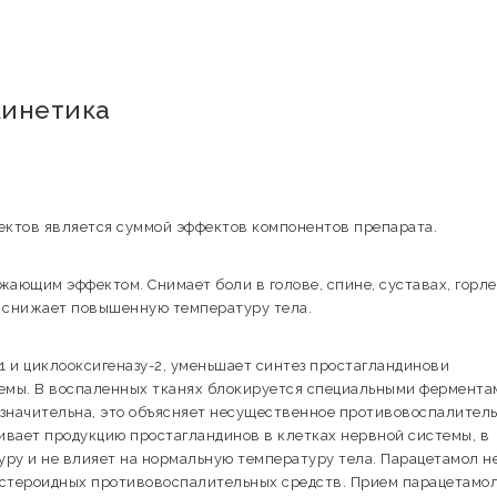
кинетика
ектов является суммой эффектов компонентов препарата.
ющим эффектом. Снимает боли в голове, спине, суставах, горле
 снижает повышенную температуру тела.
 и циклооксигеназу-2, уменьшает синтез простагландинови
темы. В воспаленных тканях блокируется специальными фермента
незначительна, это объясняет несущественное противовоспалител
ивает продукцию простагландинов в клетках нервной системы, в
ру и не влияет на нормальную температуру тела. Парацетамол н
нестероидных противовоспалительных средств. Прием парацетамол