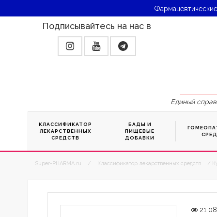
Фармацевтические
Подписывайтесь на нас в
Единый справ
КЛАССИФИКАТОР
БАДЫ И
ГОМЕОПА
ЛЕКАРСТВЕННЫХ
ПИЩЕВЫЕ
СРЕ
СРЕДСТВ
ДОБАВКИ
Super-PHARMA.ru
/
Классификатор лекарственных средств
/ К
21 0