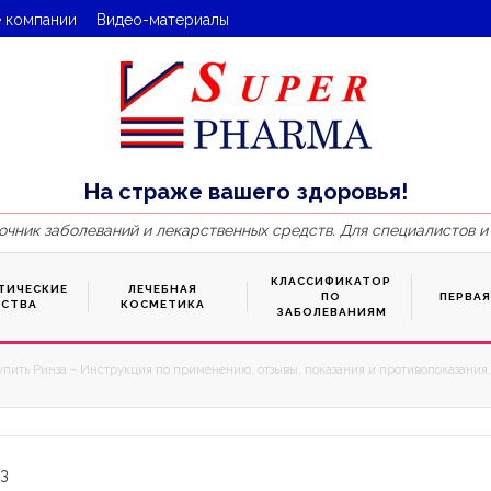
 компании
Видео-материалы
На страже вашего здоровья!
очник заболеваний и лекарственных средств. Для специалистов и
КЛАССИФИКАТОР
ТИЧЕСКИЕ
ЛЕЧЕБНАЯ
ПО
ПЕРВА
ДСТВА
КОСМЕТИКА
ЗАБОЛЕВАНИЯМ
упить Ринза – Инструкция по применению, отзывы, показания и противопоказания,
83