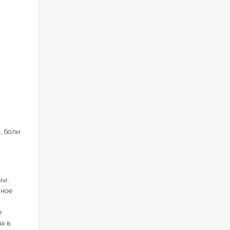
, боли
ми,
ьное
е
а в