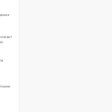
еремия
снижает
ий.
ла.
елками