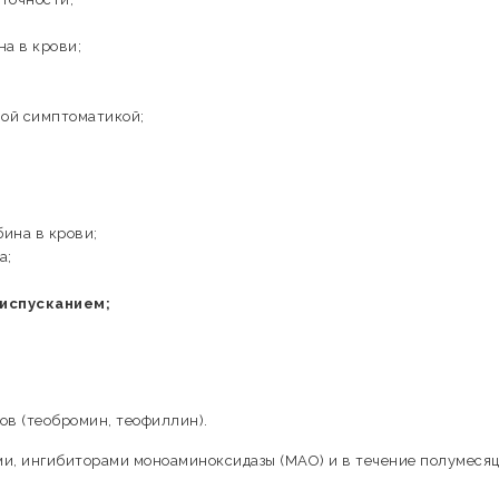
а в крови;
ной симптоматикой;
ина в крови;
а;
испусканием;
ов (теобромин, теофиллин).
ми, ингибиторами моноаминоксидазы (МАО) и в течение полумеся