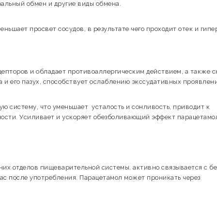
ральный обмен и другие виды обмена.
ньшает просвет сосудов, в результате чего проходит отек и гип
епторов и обладает противоаллергическим действием, а также 
а и его пазух, способствует ослаблению экссудативных проявлен
ю систему, что уменьшает усталость и сонливость, приводит к
ости. Усиливает и ускоряет обезболивающий эффект парацетамо
них отделов пищеварительной системы, активно связывается с б
час после употребления. Парацетамол может проникать через