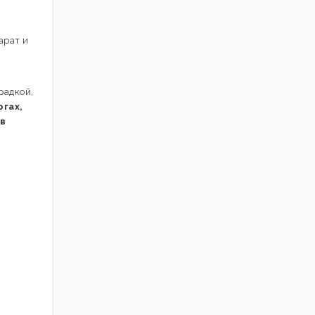
арат и
радкой,
огах,
в