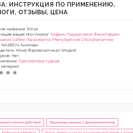
ЗА: ИНСТРУКЦИЯ ПО ПРИМЕНЕНИЮ,
ЛОГИ, ОТЗЫВЫ, ЦЕНА
ое название: Rinza
ующее вещество/Аналог:
Кофеин
Парацетамол
Фенилэфрин
намин
Coffein
Paracetamol
Phenylephrine
Chlorphenamine
: N02BE71 Анилиды
дитель: Юник Фармасьютикал (Индия)
рное: Нет
значение:
Противопростудные
 материал:
кологическое действие
Фармакодинамика и фармакокинетика
Побочные действия
Ринза, Инструкция по применению (Способ и дозир