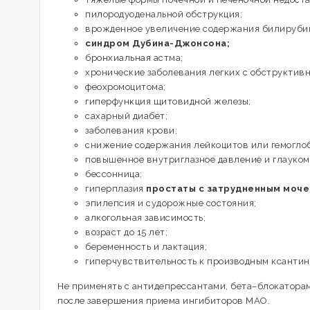
пилородуоденальной обструкция;
врожденное увеличение содержания билирубин
синдром Дубина-Джонсона;
бронхиальная астма;
хронические заболевания легких с обструктив
феохромоцитома;
гиперфункция щитовидной железы;
сахарный диабет;
заболевания крови;
снижение содержания лейкоцитов или гемоглоб
повышенное внутриглазное давление и глауком
бессонница;
гиперплазия
простаты с затрудненным моче
эпилепсия и судорожные состояния;
алкогольная зависимость;
возраст до 15 лет;
беременность и лактация;
гиперчувствительность к производным ксантин
Не применять с антидепрессантами, бета–блокатора
после завершения приема ингибиторов МАО.