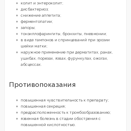
колит и энтероколит;
дисбактериоз;
снижение аппетита;
ферментопатии;
запоры;
тонзиллофарингиты, бронхиты, пневмонии;
в виде тампонов и спринцеваний при эрозии
шейки матки;
наружное применение при дерматитах, ранах,
ушибах, порезах, язвах, фурункулах, ожогах,
абсцессах.
Противопоказания
повышенная чувствительность к препарату;
повышенная секреция;
предрасположенность к тромбообразованию;
язвенная болезнь в стадии обострения с
повышенной кислотностью.