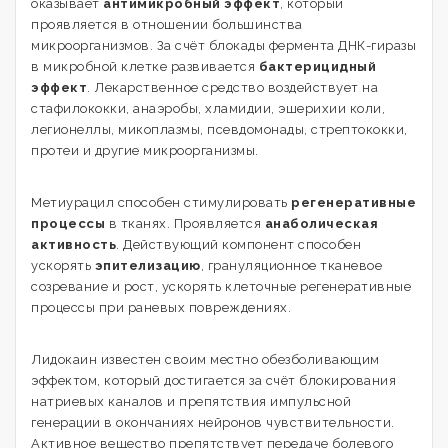
оказывает
антимикробный эффект
, который
проявляется в отношении большинства
микроорганизмов. За счёт блокады фермента ДНК-гиразы
в микробной клетке развивается
бактерицидный
эффект
. Лекарственное средство воздействует на
стафилококки, анаэробы, хламидии, эшерихии коли,
легионеллы, микоплазмы, псевдомонады, стрептококки,
протеи и другие микроорганизмы.
Метиурацил способен стимулировать
регенеративные
процессы
в тканях. Проявляется
анаболическая
активность
. Действующий компонент способен
ускорять
эпителизацию
, грануляционное тканевое
созревание и рост, ускорять клеточные регенеративные
процессы при раневых повреждениях.
Лидокаин известен своим местно обезболивающим
эффектом, который достигается за счёт блокирования
натриевых каналов и препятствия импульсной
генерации в окончаниях нейронов чувствительности.
Активное вещество препятствует передаче болевого