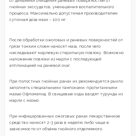
от динамики очищения раневых поверхностей от
гнойных экссудатов, уменьшения воспалительного
процесса. Максимально допустимая производителем
суточная доза мази – 100 мг.
После обработки ожоговых и раневых поверхностей от
грязи тонким слоем наносят мазь, после чего
накладывают марлевую стерильную повязку. Возможно
наложение повязки из марли с последующей
аппликацией на раневой очаг.
При полостных гнойных ранах их рекомендуется рыхло
заполнять специальными тампонами, пропитанными
мазью Офломелид. В свищевые ходы вводят турунды из
марли с мазью.
При инфицированных ожоговых ранах лекарственное
средство наносят 2-3 раза в неделю либо чаще в
зависимости от объёма гнойного отделяемого.