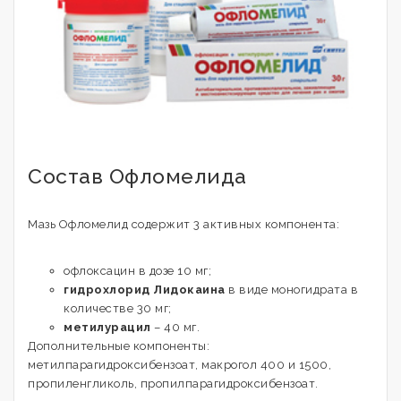
Состав Офломелида
Мазь Офломелид содержит 3 активных компонента:
офлоксацин в дозе 10 мг;
гидрохлорид Лидокаина
в виде моногидрата в
количестве 30 мг;
метилурацил
– 40 мг.
Дополнительные компоненты:
метилпарагидроксибензоат, макрогол 400 и 1500,
пропиленгликоль, пропилпарагидроксибензоат.