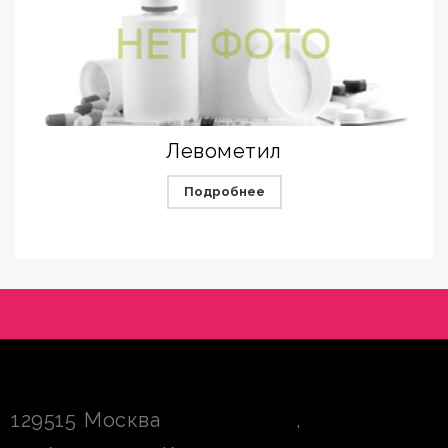
Левометил
Подробнее
129515
Москва
,