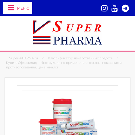
МЕНЮ
Super-PHARMA.ru
/
Классификатор лекарственных средств
/
Купить Офломелид – Инструкция по применению, отзывы, показания и
противопоказания, цена, аналог