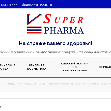
 компании
Видео-материалы
На страже вашего здоровья!
очник заболеваний и лекарственных средств. Для специалистов и
КЛАССИФИКАТОР
ТИЧЕСКИЕ
ЛЕЧЕБНАЯ
ПО
ПЕРВА
ДСТВА
КОСМЕТИКА
ЗАБОЛЕВАНИЯМ
упить Витрум – Инструкция по применению, отзывы, показания и противопоказания
3