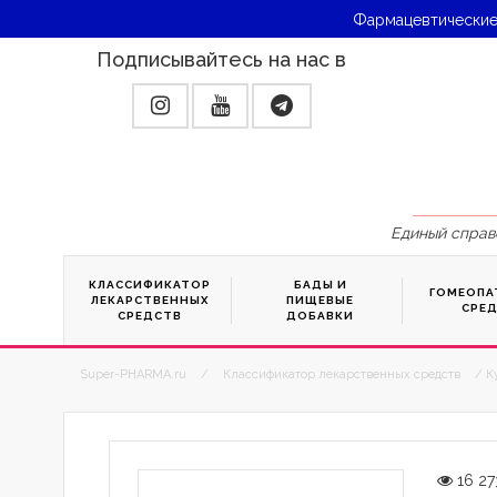
Фармацевтические
Подписывайтесь на нас в
Единый справ
КЛАССИФИКАТОР
БАДЫ И
ГОМЕОПА
ЛЕКАРСТВЕННЫХ
ПИЩЕВЫЕ
СРЕ
СРЕДСТВ
ДОБАВКИ
Super-PHARMA.ru
/
Классификатор лекарственных средств
/ К
16 27