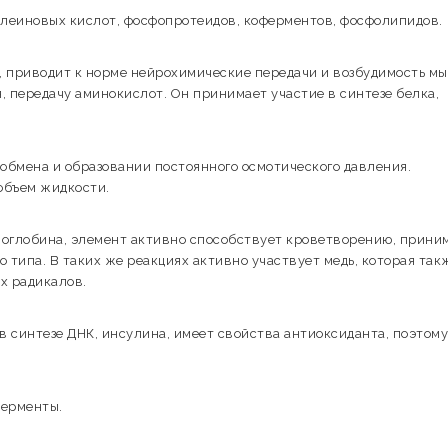
клеиновых кислот, фосфопротеидов, коферментов, фосфолипидов.
, приводит к норме нейрохимические передачи и возбудимость мы
, передачу аминокислот. Он принимает участие в синтезе белка,
 обмена и образовании постоянного осмотического давления.
объем жидкости.
моглобина, элемент активно способствует кроветворению, прини
 типа. В таких же реакциях активно участвует медь, которая так
х радикалов.
в синтезе ДНК, инсулина, имеет свойства антиоксиданта, поэтому
ферменты.