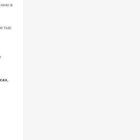
анию в
остью,
т
сах,