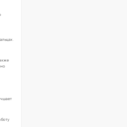
о
альцах.
Также
вно
учшает
аботу