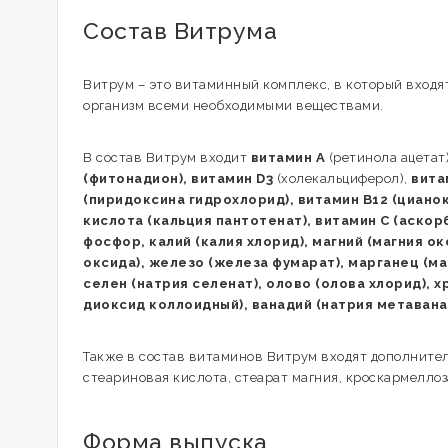
Состав Витрума
Витрум – это витаминный комплекс, в который входя
организм всеми необходимыми веществами.
В состав Витрум входит
витамин А
(ретинола ацетат)
(фитонадион), витамин D3
(холекальциферол),
вита
(пиридоксина гидрохлорид), витамин В12 (циано
кислота (кальция пантотенат), витамин С (аскор
фосфор, калий (калия хлорид), магний (магния ок
оксида), железо (железа фумарат), марганец (ма
селен (натрия селенат), олово (олова хлорид), х
диоксид коллоидный), ванадий (натрия метавана
Также в состав витаминов Витрум входят дополните
стеариновая кислота, стеарат магния, кроскармеллоз
Форма выпуска