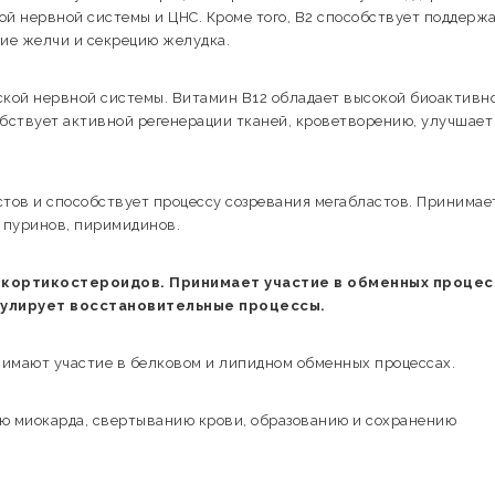
ой нервной системы и ЦНС. Кроме того, В2 способствует поддерж
ие желчи и секрецию желудка.
кой нервной системы. Витамин В12 обладает высокой биоактивн
обствует активной регенерации тканей, кроветворению, улучшает
тов и способствует процессу созревания мегабластов. Принимае
, пуринов, пиримидинов.
 кортикостероидов. Принимает участие в обменных процес
мулирует восстановительные процессы.
нимают участие в белковом и липидном обменных процессах.
ю миокарда, свертыванию крови, образованию и сохранению