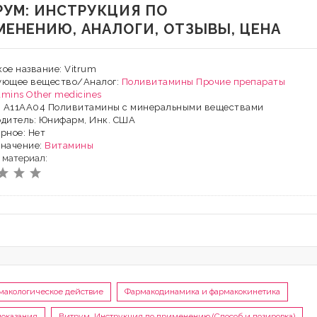
РУМ: ИНСТРУКЦИЯ ПО
МЕНЕНИЮ, АНАЛОГИ, ОТЗЫВЫ, ЦЕНА
ое название: Vitrum
ующее вещество/Аналог:
Поливитамины
Прочие препараты
tamins
Other medicines
Х: A11AA04 Поливитамины с минеральными веществами
дитель: Юнифарм, Инк. США
рное: Нет
значение:
Витамины
 материал:
макологическое действие
Фармакодинамика и фармакокинетика
оказания
Витрум, Инструкция по применению (Способ и дозировка)