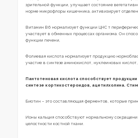
зрительной функции, улучшает состояние вегетативн
норме микрофлоры кишечника, активизирует отделен
Витамин В6 нормализует функции ЦНС т периферичес
участвует в обменных процессах организма. Он спос
функции печени,
Фолиевая кислота нормализует продукцию нормоблас
участие в синтезе аминокислот, нуклеиновых кислот
Пантотеновая кислота способствует продукции
синтезе кортикостероидов, ацетилхолина. Сти
Биотин – это составляющая ферментов, которые при
Ионы кальция способствуют нормальному сокращени
целостности костной ткани.