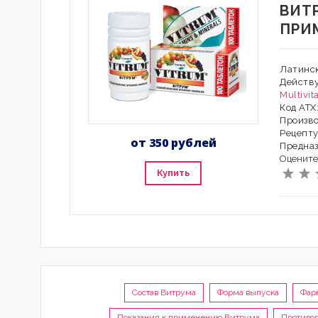
ВИТ
ПРИ
Латинск
Действ
Multivi
Код АТ
Произво
Рецепту
от 350 рублей
Предна
Оцените
Купить
Состав Витрума
Форма выпуска
Фар
Показания к применению Витрума
Противоп