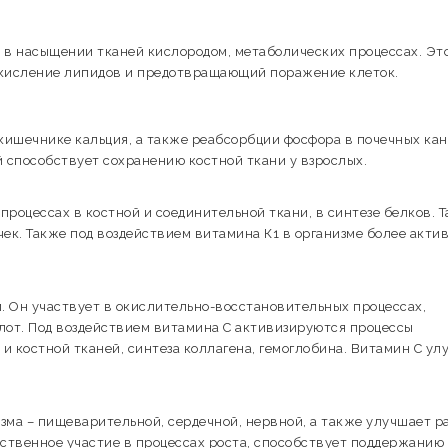
 в насыщении тканей кислородом, метаболических процессах. Эт
кисление липидов и предотвращающий поражение клеток.
ишечнике кальция, а также реабсорбции фосфора в почечных кан
й способствует сохранению костной ткани у взрослых.
роцессах в костной и соединительной ткани, в синтезе белков. 
к. Также под воздействием витамина К1 в организме более акти
. Он участвует в окислительно-восстановительных процессах,
лот. Под воздействием витамина С активизируются процессы
и костной тканей, синтеза коллагена, гемоглобина. Витамин С ул
зма – пищеварительной, сердечной, нервной, а также улучшает р
ственное участие в процессах роста, способствует поддержанию