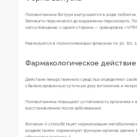
Поливитамины Витрум выпускаются в виде таблеток, 
беловато-персикового до выраженно персикового. П
капсуловидные, с одной стороны — гравировка «VITRU
Реализуются в полиэтиленовых флаконах по 30, 60, 10
Фармакологическое действие
Действие лекарственного средства определяют свойс
сбалансированную суточную дозу витаминов и микро
Поливитамины повышают устойчивость организма к в
восстановлению после заболеваний.
Витамин А способствует нормализации метаболическ
воздействиям, нормализует функции органов зрения. 
образуется витамин А.