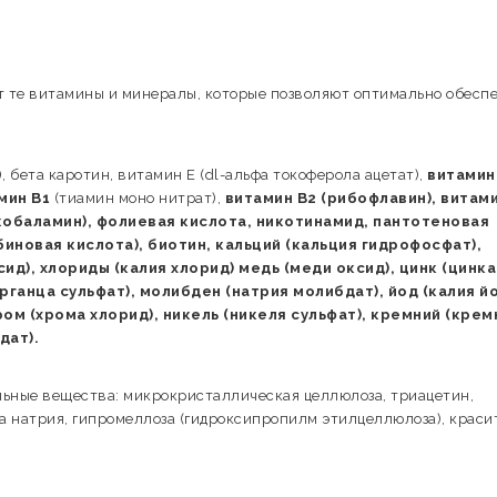
т те витамины и минералы, которые позволяют оптимально обесп
, бета каротин, витамин Е (dl-альфа токоферола ацетат),
витамин
мин В1
(тиамин моно нитрат),
витамин В2 (рибофлавин), витам
кобаламин), фолиевая кислота, никотинамид, пантотеновая
биновая кислота), биотин, кальций (кальция гидрофосфат),
сид), хлориды (калия хлорид) медь (меди оксид), цинк (цинка
рганца сульфат), молибден (натрия молибдат), йод (калия йо
ром (хрома хлорид), никель (никеля сульфат), кремний (крем
дат).
льные вещества: микрокристаллическая целлюлоза, триацетин,
а натрия, гипромеллоза (гидроксипропилм этилцеллюлоза), краси