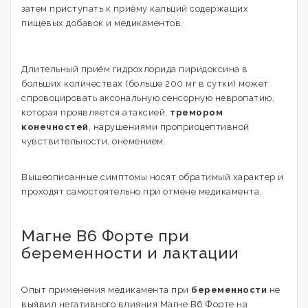
затем приступать к приёму кальций содержащих
пищевых добавок и медикаментов.
Длительный приём гидрохлорида пиридоксина в
больших количествах (больше 200 мг в сутки) может
спровоцировать аксональную сенсорную невропатию,
которая проявляется атаксией,
тремором
конечностей
, нарушениями проприоцептивной
чувствительности, онемением.
Вышеописанные симптомы носят обратимый характер и
проходят самостоятельно при отмене медикамента.
Магне В6 Форте при
беременности и лактации
Опыт применения медикамента при
беременности
не
выявил негативного влияния Магне В6 Форте на