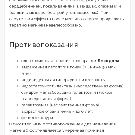
сердцебиением, покалываниями в мышцах, спазмами и
болями в мышцах, быстрой утомляемостью). При
отсутствии эффекта после месячного курса продолжать
терапию магнием нецелесообразно.
Противопоказания
одновременная терапия препаратом
Леводопа
;
выраженная патология почек (КК ниже 30 мл/
мин);
индивидуальная гиперчувствительность;
недостаточность лактазы (наследственная форма);
синдром мальабсорбции галактозы и глюкозы
(наследственная форма);
галактоземия (наследственная форма);
возрастное ограничение – до 6 лет;
фенилкетонурия.
Относительным противопоказанием для назначения
Магне B6 форте является умеренная почечная