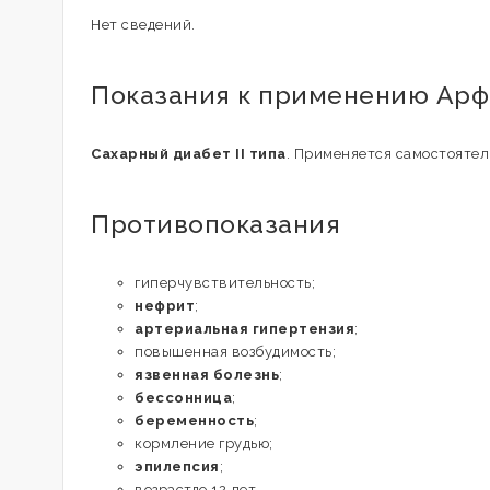
Нет сведений.
Показания к применению Арф
Сахарный диабет ІІ типа
. Применяется самостоятел
Противопоказания
гиперчувствительность;
нефрит
;
артериальная гипертензия
;
повышенная возбудимость;
язвенная болезнь
;
бессонница
;
беременность
;
кормление грудью;
эпилепсия
;
возрастдо 12 лет.