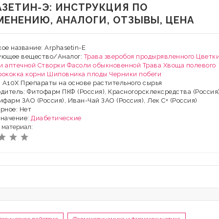
АЗЕТИН-Э: ИНСТРУКЦИЯ ПО
МЕНЕНИЮ, АНАЛОГИ, ОТЗЫВЫ, ЦЕНА
ое название: Arphasetin-E
ующее вещество/Аналог:
Трава зверобоя продырявленного
Цветк
и аптечной
Створки Фасоли обыкновенной
Трава Хвоща полевого
рококка корни
Шиповника плоды
Черники побеги
: A10X Препараты на основе растительного сырья
дитель: Фитофарм ПКФ (Россия), Красногорсклексредства (Россия)
ифарм ЗАО (Россия), Иван-Чай ЗАО (Россия), Лек С+ (Россия)
рное: Нет
значение:
Диабетические
 материал: