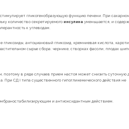
 стимулирует гликогенобразующую функцию печени. При сахарно
льку количество секретируемого
инсулина
уменьшается, и содер
лерантность к углеводам.
 гликозиды, антоциановый гликозид, кремниевая кислота, карот
растительном сырье сбора: чернике, створках фасоли, плодах шип
 поэтому в ряде случаев прием настоя может снизить суточную 
. При СД І типа существенного гипогликемического действия не
ембраностабилизирующим и антиоксидантным действием.