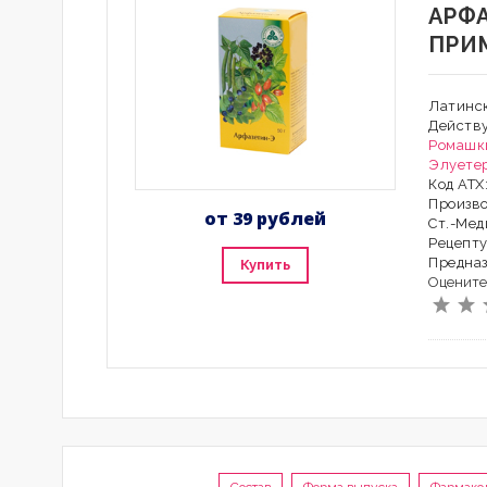
АРФ
ПРИ
Латинск
Действ
Ромашк
Элуете
Код АТХ
Произво
от 39 рублей
Ст.-Мед
Рецепту
Предна
Купить
Оцените