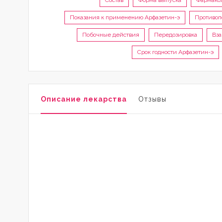
Состав
Форма выпуска
Фармако
Показания к применению Арфазетин-э
Противоп
Побочные действия
Передозировка
Вз
Срок годности Арфазетин-э
Описание лекарства
Отзывы