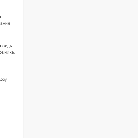
м
жание
иноиды
овника,
дозу