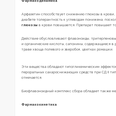
Фармакодинамика
Арфазетин способствует снижению глюкозы в крови,
диабете толерантность к углеводам понижена, поско
глюкозы
в крови повышается. Препарат повышает то
Действие обусловливают флавоноиды, тритерпеновые
и органические кислоты, сапонины, содержащиеся в 
траве хвоща полевого и зверобоя, цветках ромашки.
Эти вещества обладают гипогликемическим эффектом,
пероральных сахароснижающих средств при СД ІІ типа
отмечается.
Биофлавоноидный комплекс сбора обладает также м
Фармакокинетика