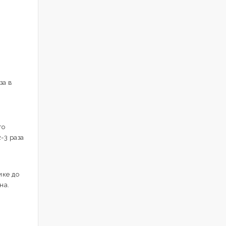
л
за в
го
-3 раза
ике до
на.