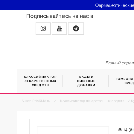
Фармацевтические
Подписывайтесь на нас в
Единый справ
КЛАССИФИКАТОР
БАДЫ И
ГОМЕОПА
ЛЕКАРСТВЕННЫХ
ПИЩЕВЫЕ
СРЕ
СРЕДСТВ
ДОБАВКИ
Super-PHARMA.ru
/
Классификатор лекарственных средств
/ К
14 36