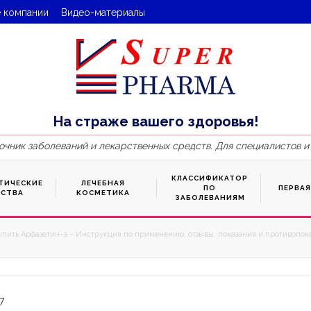
 компании
Видео-материалы
На страже вашего здоровья!
очник заболеваний и лекарственных средств. Для специалистов и
КЛАССИФИКАТОР
ТИЧЕСКИЕ
ЛЕЧЕБНАЯ
ПО
ПЕРВА
ДСТВА
КОСМЕТИКА
ЗАБОЛЕВАНИЯМ
упить Арфазетин-э – Инструкция по применению, отзывы, показания и противопока
7