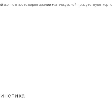
ой же, но вместо корня аралии маньчжурской присутствуют корн
кинетика