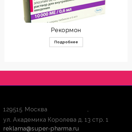
Рекормон
Подробнее
129515
Москва
,
ул. Академика Королева д. 13 стр. 1
reklama@super-pharma.ru