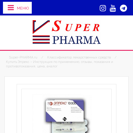
МЕНЮ
Super-PHARMA.ru
/
Классификатор лекарственных средств
/
Купить Эпрекс – Инструкция по применению, отзывы, показания и
противопоказания, цена, аналог