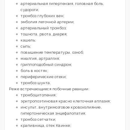
артериальная гипертензия, головная боль,
судороги;
тромбоз глубоких вен;
эмболия легочной артерии;
артериальный тромбоз;
тошнота, рвота, диарея;
кашель;
сыпь;
повышение температуры, озноб;
миалгия, артралгия;
гриппоподобный синдром;
боль в костях;
периферические отеки;
тромбоз шунта.
Реже встречающиеся побочные реакции:
тромбоцитопения;
эритропоэтиновая красно клеточная аплазия;
инсульт, внутримозговое кровоизлияние,
гипертоническая энцефалопатия;
тромбоз сетчатки;
крапивница, отек Квинке;