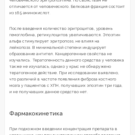
человеческого эритропоэтина. По свойствам не
отличается от человеческого. Белковая фракция состоит
из 165 аминокислот.
После введения количество эритроцитов, уровень
гемоглобина, ретикулоцитов увеличиваются. Эпоэтин
альфа стимулирует эритропоэз, не влияя на
лейкопоэз. В минимальной степени индуцирует
образование антител. Канцерогенные свойства не
изучались. Тератогенность данного средства у человека
также не изучалась, однако у крыс не обнаружено
тератогенное действие. При исследовании выявлено,
что различий в частоте появления фиброза костного
мозга у пациентов с ХПН, получавших эпоэтин три года,
и не получавших данное средство нет.
Фармакокинетика
При подкожном введении концентрация препарата в