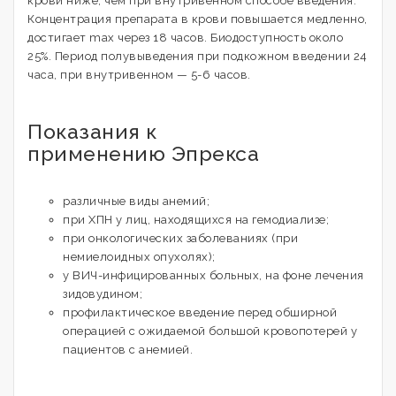
крови ниже, чем при внутривенном способе введения.
Концентрация препарата в крови повышается медленно,
достигает max через 18 часов. Биодоступность около
25%. Период полувыведения при подкожном введении 24
часа, при внутривенном — 5-6 часов.
Показания к
применению Эпрекса
различные виды анемий;
при ХПН у лиц, находящихся на гемодиализе;
при онкологических заболеваниях (при
немиелоидных опухолях);
у ВИЧ-инфицированных больных, на фоне лечения
зидовудином;
профилактическое введение перед обширной
операцией с ожидаемой большой кровопотерей у
пациентов с анемией.