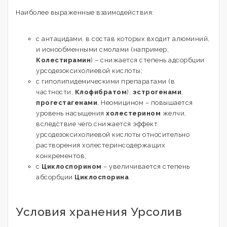
Наиболее выраженные взаимодействия:
с антацидами, в состав которых входит алюминий,
и ионообменными смолами (например,
Колестирамин
) – снижается степень адсорбции
урсодезоксихолиевой кислоты;
с гиполипидемическими препаратами (в
частности,
Клофибратом
),
эстрогенами
,
прогестагенами
, Неомицином – повышается
уровень насыщения
холестерином
желчи,
вследствие чего снижается эффект
урсодезоксихолиевой кислоты относительно
растворения холестеринсодержащих
конкрементов;
с
Циклоспорином
– увеличивается степень
абсорбции
Циклоспорина
.
Условия хранения Урсолив