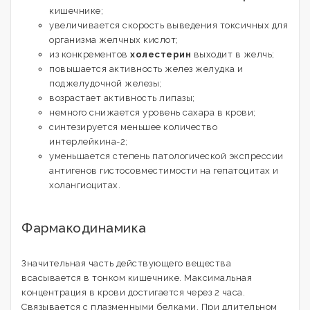
кишечнике;
увеличивается скорость выведения токсичных для
организма желчных кислот;
из конкрементов
холестерин
выходит в желчь;
повышается активность желез желудка и
поджелудочной железы;
возрастает активность липазы;
немного снижается уровень сахара в крови;
синтезируется меньшее количество
интерлейкина-2;
уменьшается степень патологической экспрессии
антигенов гистосовместимости на гепатоцитах и
холангиоцитах.
Фармакодинамика
Значительная часть действующего вещества
всасывается в тонком кишечнике. Максимальная
концентрация в крови достигается через 2 часа.
Связывается с плазменными белками. При длительном