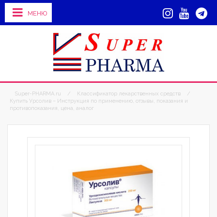
МЕНЮ
Super-PHARMA.ru
/
Классификатор лекарственных средств
/
Купить Урсолив – Инструкция по применению, отзывы, показания и
противопоказания, цена, аналог