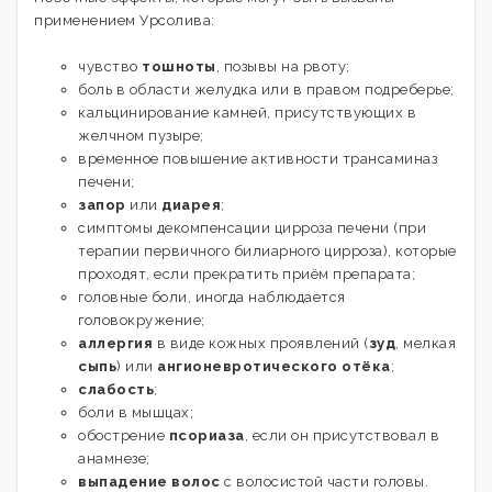
применением Урсолива:
чувство
тошноты
, позывы на рвоту;
боль в области желудка или в правом подреберье;
кальцинирование камней, присутствующих в
желчном пузыре;
временное повышение активности трансаминаз
печени;
запор
или
диарея
;
симптомы декомпенсации цирроза печени (при
терапии первичного билиарного цирроза), которые
проходят, если прекратить приём препарата;
головные боли, иногда наблюдается
головокружение;
аллергия
в виде кожных проявлений (
зуд
, мелкая
сыпь
) или
ангионевротического отёка
;
слабость
;
боли в мышцах;
обострение
псориаза
, если он присутствовал в
анамнезе;
выпадение волос
с волосистой части головы.