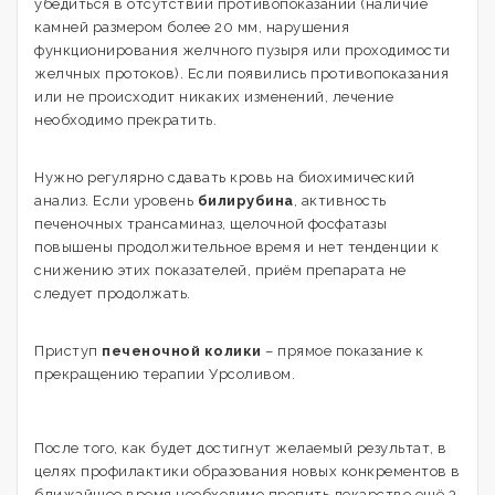
убедиться в отсутствии противопоказаний (наличие
камней размером более 20 мм, нарушения
функционирования желчного пузыря или проходимости
желчных протоков). Если появились противопоказания
или не происходит никаких изменений, лечение
необходимо прекратить.
Нужно регулярно сдавать кровь на биохимический
анализ. Если уровень
билирубина
, активность
печеночных трансаминаз, щелочной фосфатазы
повышены продолжительное время и нет тенденции к
снижению этих показателей, приём препарата не
следует продолжать.
Приступ
печеночной колики
– прямое показание к
прекращению терапии Урсоливом.
После того, как будет достигнут желаемый результат, в
целях профилактики образования новых конкрементов в
ближайшее время необходимо пропить лекарство ещё 3