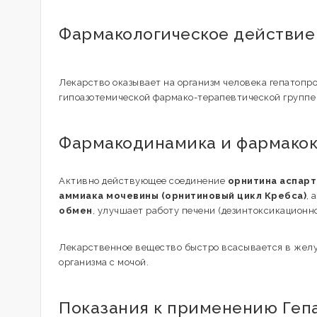
Фармакологическое действие
Лекарство оказывает на организм человека гепатопр
гипоазотемической фармако-терапевтической группе
Фармакодинамика и фармако
Активно действующее соединение
орнитина аспарт
аммиака мочевины (орнитиновый цикл Кребса)
, 
обмен
, улучшает работу печени (дезинтоксикационн
Лекарственное вещество быстро всасывается в желу
организма с мочой.
Показания к применению Геп