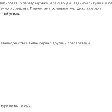
изировать о передозировке Гепа-Мерцем. В данной ситуации в п
венного средства. Пациентам промывают желудок, проводят
нный уголь
.
 взаимодействии Гепа-Мерца с другими препаратами.
туре не выше 25°С.