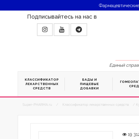
Фармацевтические
Подписывайтесь на нас в
Единый справ
КЛАССИФИКАТОР
БАДЫ И
ГОМЕОПА
ЛЕКАРСТВЕННЫХ
ПИЩЕВЫЕ
СРЕ
СРЕДСТВ
ДОБАВКИ
Super-PHARMA.ru
/
Классификатор лекарственных средств
/ К
19 31