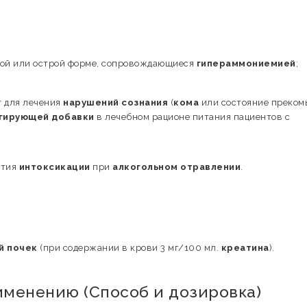
ской или острой форме, сопровождающиеся
гипераммониемией
;
т для лечения
нарушений сознания
(
кома
или состояние прекомы
гирующей добавки
в лечебном рационе питания пациентов с
ятия
интоксикации
при
алкогольном отравлении
.
й почек
(при содержании в крови 3 мг/100 мл.
креатина
).
именению (Способ и дозировка)