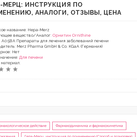
А-МЕРЦ: ИНСТРУКЦИЯ ПО
МЕНЕНИЮ, АНАЛОГИ, ОТЗЫВЫ, ЦЕНА
ое название: Hepa-Merz
ующее вещество/Аналог:
Орнитин
Ornithine
: A05BA Препараты для лечения заболеваний печени
дитель: Merz Pharma GmbH & Co. KGaA (Германия)
рное: Нет
значение:
Для печени
 материал:
рмакологическое действие
Фармакодинамика и фармакокинетика
оказания
Гепа-Мерц, инструкция по применению (Способ и дозировка)