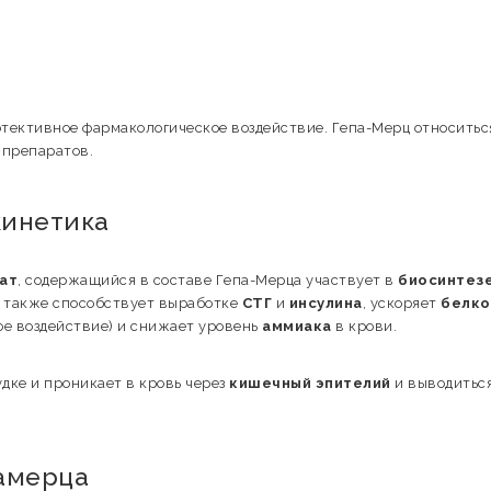
отективное фармакологическое воздействие. Гепа-Мерц относитьс
 препаратов.
кинетика
ат
, содержащийся в составе Гепа-Мерца участвует в
биосинтез
а также способствует выработке
СТГ
и
инсулина
, ускоряет
белко
ое воздействие) и снижает уровень
аммиака
в крови.
дке и проникает в кровь через
кишечный эпителий
и выводиться
амерца