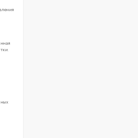
овления
анная
тки.
жных