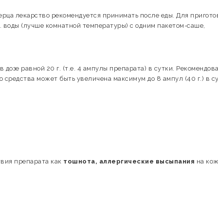
ерца лекарство рекомендуется принимать после еды. Для пригот
. воды (лучше комнатной температуры) с одним пакетом-саше,
дозе равной 20 г. (т.е. 4 ампулы препарата) в сутки. Рекомендов
 средства может быть увеличена максимум до 8 ампул (40 г.) в су
твия препарата как
тошнота, аллергические высыпания
на ко