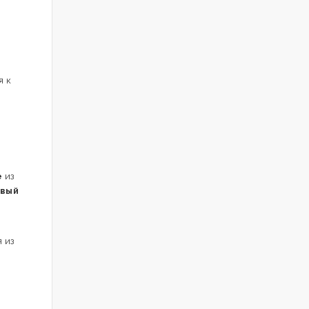
я к
е
из
вый
 из