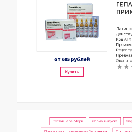
ГЕП
ПРИ
Латинск
Действ
Код АТХ
Произво
Рецепту
Предна
от 685 рублей
Оцените
Купить
Состав Гепа-Мерц
Форма выпуска
Фа
Показания к применению Гепамерца
Противоп