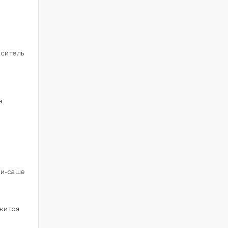
аситель
а
ки-саше
ржится