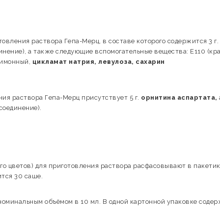
товления раствора Гепа-Мерц, в составе которого содержится 3 г.
инение), а также следующие вспомогательные вещества: Е110 (кр
лимонный,
цикламат натрия, левулоза, сахарин
ния раствора Гепа-Мерц присутствует 5 г.
орнитина аспартата,
соединение).
ого цветов) для приготовления раствора расфасовывают в пакети
ится 30 саше.
 номинальным объёмом в 10 мл. В одной картонной упаковке соде