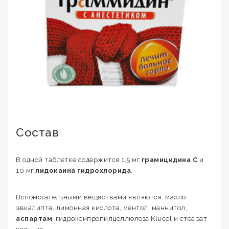
Состав
В одной таблетке содержится 1,5 мг
грамицидина С
и
10 мг
лидокаина гидрохлорида
.
Вспомогательными веществами являются: масло
эвкалипта, лимонная кислота, ментол, маннитол,
аспартам
, гидроксипропилцеллюлоза Klucel и стеарат