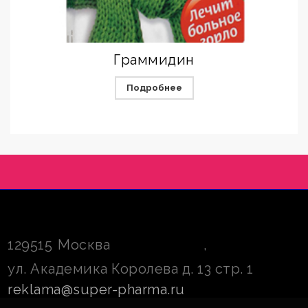
Граммидин
Подробнее
129515
Москва
,
ул. Академика Королева д. 13 стр. 1
reklama@super-pharma.ru