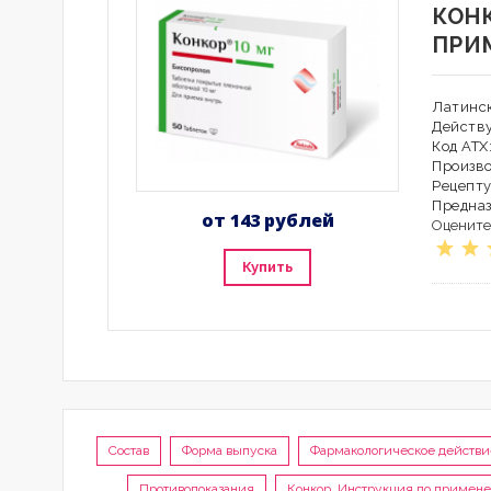
КОН
ПРИ
Латинск
Действ
Код АТХ
Произво
Рецепту
Предна
от 143 рублей
Оцените
Купить
Состав
Форма выпуска
Фармакологическое действи
Противопоказания
Конкор, Инструкция по примене