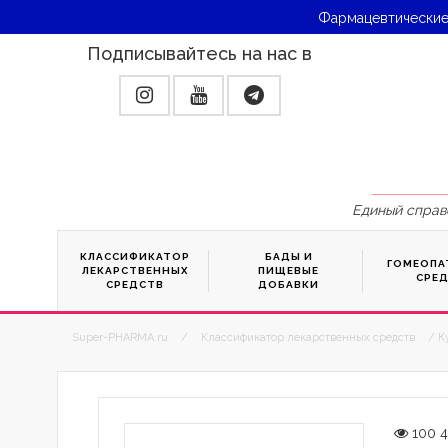
Фармацевтические
Подписывайтесь на нас в
Единый справ
КЛАССИФИКАТОР
БАДЫ И
ГОМЕОПА
ЛЕКАРСТВЕННЫХ
ПИЩЕВЫЕ
СРЕ
СРЕДСТВ
ДОБАВКИ
Super-PHARMA.ru
/
Классификатор лекарственных средств
/ К
100 4