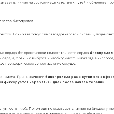
зывает влияния на состояние дыхательных путей и обменные про
арства бисопролол.
ектом. Понижает тонус симпатоадреналовой системы, подавляет
ью сердца без хронической недостаточности сердца
бисопролол
 сердца, фракцию выброса и необходимость миокарда в кислород
ее периферическое сопротивление сосудов.
е приема. При назначении
бисопролола раз в сутки его эффек
я фиксируется через 12-14 дней после начала терапии.
тупность – 90%. Прием еды не оказывает влияния на биодоступно
иональны принятым дозам в диапазоне 5-20 мг. Наибольшая