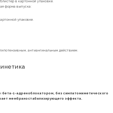
 блистер в картонной упаковке.
ая форма выпуска:
картонной упаковке.
 гипотензивным, антиангинальным действием.
кинетика
ым
бета-1-адреноблокатором, без симпатомиметического
ывает мембраностабилизирующего эффекта.