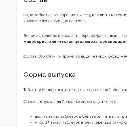
Одна таблетка Конкора включает 5 мг или 10 мг гем
качестве действующих веществ.
Вспомогательные вещества: гидрофосфат кальция, ку
микрокристаллическая целлюлоза, кросповидон,
Состав оболочки: гипромеллоза, диметикон, оксид же
Форма выпуска
Таблетки Конкор покрыты светло-оранжевой оболочко
Формы выпуска для Concor (дозировка 5 и 10 мг):
десять таких таблеток в блистере, пять или тр
либо 25 таких таблеток в блистере, два таких 