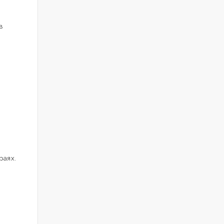
в
раях.