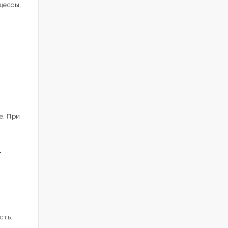
цессы,
е. При
т
сть.