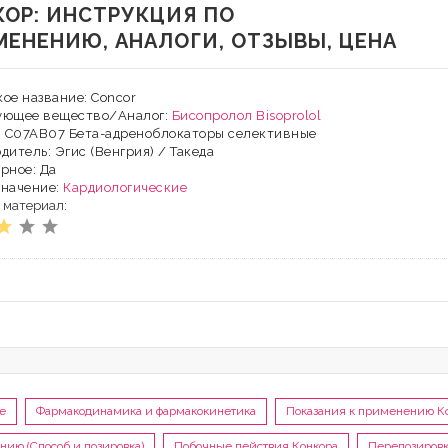
КОР: ИНСТРУКЦИЯ ПО
МЕНЕНИЮ, АНАЛОГИ, ОТЗЫВЫ, ЦЕНА
ое название: Concor
ующее вещество/Аналог:
Бисопролол
Bisoprolol
: C07AB07 Бета-адреноблокаторы селективные
дитель: Эгис (Венгрия) / Такеда
рное: Да
значение:
Кардиологические
 материал:
е
Фармакодинамика и фармакокинетика
Показания к применению К
нию (Способ и дозировка)
Побочные действия Конкора
Передозировк