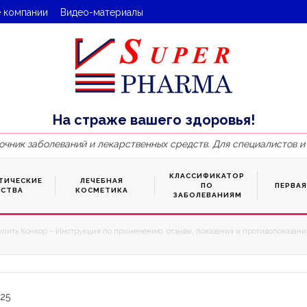
 компании
Видео-материалы
На страже вашего здоровья!
очник заболеваний и лекарственных средств. Для специалистов и
КЛАССИФИКАТОР
ТИЧЕСКИЕ
ЛЕЧЕБНАЯ
ПО
ПЕРВА
ДСТВА
КОСМЕТИКА
ЗАБОЛЕВАНИЯМ
упить Конкор – Инструкция по применению, отзывы, показания и противопоказания
25