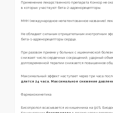
Применение лекарственного препарата Конкор не ока
в которых участвуют бета-2-адренорецепторы.
МНН (международное непатентованное название) лек
Не обладает сильным отрицательным инотропным эфф
бета-1-адренорецепторы сердца.
При разовом приеме у больных с ишемической болезн
снижает число сердечных сокращений, ударный объем
долговременной терапии снижается повышенное общ
Максимальный эффект наступает через три часа посл
длится 24 часа. Максимальное снижение давлени
Фармакокинетика
Бисопролол всасывается из кишечника на 90%. Биодос
Концентрации
бисопролола
в плазме крови пропорц