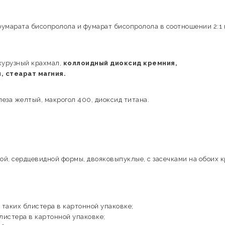
ифумарата бисопролола и фумарат бисопролола в соотношении 2:1 
курузный крахмал,
коллоидный диоксид кремния,
 стеарат магния.
леза желтый, макрогол 400, диоксид титана.
й, сердцевидной формы, двояковыпуклые, с засечками на обоих к
и таких блистера в картонной упаковке;
блистера в картонной упаковке;