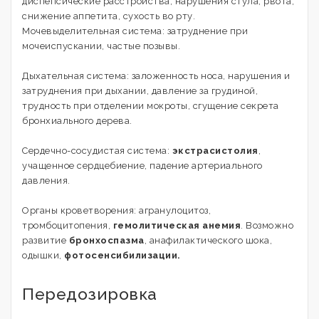
диспепсические расстройства, нарушения стула, рвота,
снижение аппетита, сухость во рту.
Мочевыделительная система: затруднение при
мочеиспускании, частые позывы.
Дыхательная система: заложенность носа, нарушения и
затруднения при дыхании, давление за грудиной,
трудность при отделении мокроты, сгущение секрета
бронхиального дерева.
Сердечно-сосудистая система:
экстрасистолия
,
учащенное сердцебиение, падение артериального
давления.
Органы кроветворения: агранулоцитоз,
тромбоцитопения,
гемолитическая анемия
. Возможно
развитие
бронхоспазма
, анафилактического шока,
одышки,
фотосенсибилизации.
Передозировка