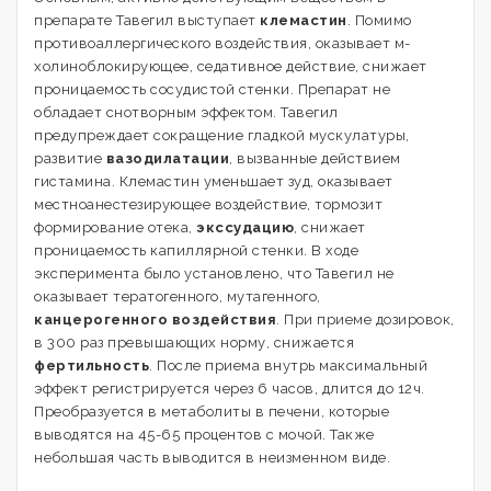
препарате Тавегил выступает
клемастин
. Помимо
противоаллергического воздействия, оказывает м-
холиноблокирующее, седативное действие, снижает
проницаемость сосудистой стенки. Препарат не
обладает снотворным эффектом. Тавегил
предупреждает сокращение гладкой мускулатуры,
развитие
вазодилатации
, вызванные действием
гистамина. Клемастин уменьшает зуд, оказывает
местноанестезирующее воздействие, тормозит
формирование отека,
экссудацию
, снижает
проницаемость капиллярной стенки. В ходе
эксперимента было установлено, что Тавегил не
оказывает тератогенного, мутагенного,
канцерогенного воздействия
. При приеме дозировок,
в 300 раз превышающих норму, снижается
фертильность
. После приема внутрь максимальный
эффект регистрируется через 6 часов, длится до 12ч.
Преобразуется в метаболиты в печени, которые
выводятся на 45-65 процентов с мочой. Также
небольшая часть выводится в неизменном виде.