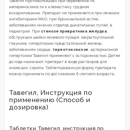
Тавегил противопоказан при беременности,
непереносимости к клемастину, грудном
вскармливании. Препарат не применяется при лечении
ингибиторами МАО, при бронхиальной астме,
заболеваниях нижних отделов дыхательных путей, в
педиатрии. При
стенозе привратника желудка
,
обструкции шейки мочевого пузыря, закрытоугольной
глаукоме, гиперплазии предстательной железы,
заболеваниях сердца,
тиреотоксикозе
, артериальной
гипертонии Тавегил применяют с осторожностью. Детям
до года назначают препарат в виде растворов для
инъекции, сиропа. Таблетированную форму препарата
можно принимать по достижении 6-летнего возраста.
Тавегил, Инструкция по
применению (Способ и
дозировка)
Таблетки Тавегил, инструкция по