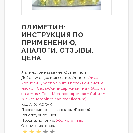
ОЛИМЕТИН:
ИНСТРУКЦИЯ ПО
ПРИМЕНЕНИЮ,
АНАЛОГИ, ОТЗЫВЫ,
ЦЕНА
Латинское название: Olimetinum
Действующее вещество/Аналог:
Аира
корневищ масло + Мяты перечной листья
масло + Сера+Скипидар живичный (Acorus
calamus + Folia Menthae piperitae + Sulfur +
0leum Теrebinthinае rесtifiсаtum)
Код АТХ: A05AX
Производитель: Нижфарм (Россия)
Рецептурное: Нет
Предназначение:
Желчегонные
Оцените материал: