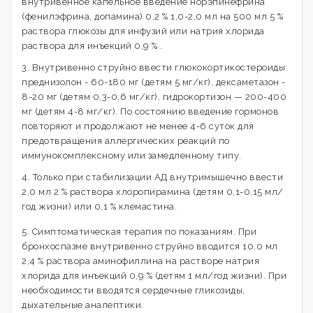
внутривенное капельное введение норэпинефрина
(фенилэфрина, допамина) 0,2 % 1,0-2,0 мл на 500 мл 5 %
раствора глюкозы для инфузий или натрия хлорида
раствора для инъекций 0,9 % .
3. Внутривенно струйно ввести глюкокортикостероиды:
преднизолон - 60-180 мг (детям 5 мг/кг), дексаметазон -
8-20 мг (детям 0,3-0,6 мг/кг), гидрокортизон — 200-400
мг (детям 4-8 мг/кг). По состоянию введение гормонов
повторяют и продолжают не менее 4-6 суток для
предотвращения аллергических реакций по
иммунокомплексному или замедленному типу.
4. Только при стабилизации АД внутримышечно ввести
2,0 мл 2 % раствора хлоропирамина (детям 0,1-0,15 мл/
год жизни) или 0,1 % клемастина.
5. Симптоматическая терапия по показаниям. При
бронхоспазме внутривенно струйно вводится 10,0 мл
2,4 % раствора аминофиллина на растворе натрия
хлорида для инъекций 0,9 % (детям 1 мл/год жизни). При
необходимости вводятся сердечные гликозиды,
дыхательные аналептики.