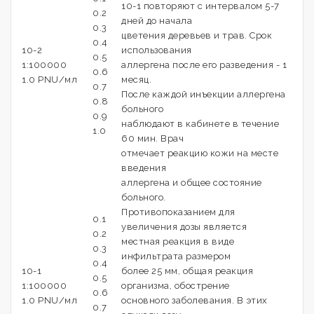
10-1 повторяют с интервалом 5-7
0.2
дней до начала
0.3
цветения деревьев и трав. Срок
0.4
10-2
использования
0.5
1:100000
аллергена после его разведения - 1
0.6
1.0 PNU/мл
месяц.
0.7
После каждой инъекции аллергена
0.8
больного
0.9
наблюдают в кабинете в течение
1.0
60 мин. Врач
отмечает реакцию кожи на месте
введения
аллергена и общее состояние
больного.
Противопоказанием для
0.1
увеличения дозы является
0.2
местная реакция в виде
0.3
инфильтрата размером
0.4
10-1
более 25 мм, общая реакция
0.5
1:100000
организма, обострение
0.6
1.0 PNU/мл
основного заболевания. В этих
0.7