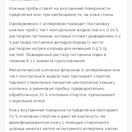
Кожные пробы ставят на внутренней поверхности
предплечья или, при необходимости, на коже спины.
Одновременно с аллергеном проводят постановку
кожных проб с тест-контрольной жидкостью и с 0.01 %
раствором гистамина, который готовят разведением 0,1
% раствора гистамина дигидрохлорида (1 часть)
раствором натрия хлорида для инъекций 0.9 % (9
частей). Разведенный раствор гистамина годен в
течение 6 ч с момента приготовления.
Металлический колпачок флаконов (с аллергенами или
тест-контрольной жидкостью) протирают спиртом.
Удаляют стерильным пинцетом центральную крышку
колпачка, а резиновую пробку, предварительно
обработанную 70 % этиловым спиртом, прокалывают
стерильной иглой.
Кожу внутренней поверхности предплечья протирают
70 % этиловым спиртом и дают ей высохнуть. На
дезинфицированную кожу с помощью стерильного
шприца наносят каплю испытуемого аллергена, каплю