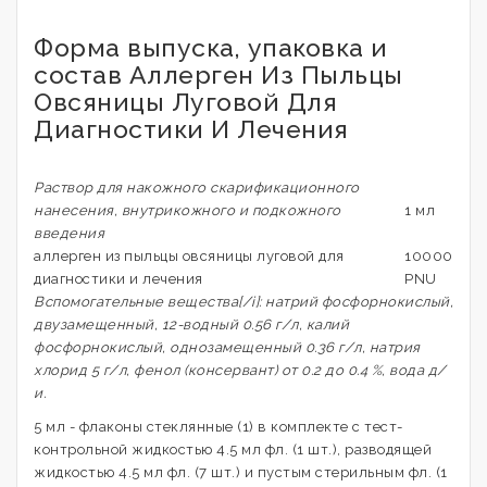
Форма выпуска, упаковка и
состав Аллерген Из Пыльцы
Овсяницы Луговой Для
Диагностики И Лечения
Раствор для накожного скарификационного
нанесения, внутрикожного и подкожного
1 мл
введения
аллерген из пыльцы овсяницы луговой для
10000
диагностики и лечения
PNU
Вспомогательные вещества[/i]: натрий фосфорнокислый,
двузамещенный, 12-водный 0.56 г/л, калий
фосфорнокислый, однозамещенный 0.36 г/л, натрия
хлорид 5 г/л, фенол (консервант) от 0.2 до 0.4 %, вода д/
и.
5 мл - флаконы стеклянные (1) в комплекте с тест-
контрольной жидкостью 4.5 мл фл. (1 шт.), разводящей
жидкостью 4.5 мл фл. (7 шт.) и пустым стерильным фл. (1