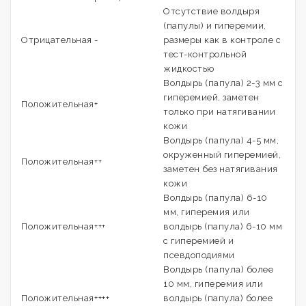
Отсутствие волдыря
(папулы) и гиперемии,
Отрицательная
-
размеры как в контроле с
тест-контрольной
жидкостью
Волдырь (папула) 2-3 мм с
гиперемией, заметен
Положительная
+
только при натягивании
кожи
Волдырь (папула) 4-5 мм,
окруженный гиперемией,
Положительная
++
заметен без натягивания
кожи
Волдырь (папула) 6-10
мм, гиперемия или
Положительная
+++
волдырь (папула) 6-10 мм
с гиперемией и
псевдоподиями
Волдырь (папула) более
10 мм, гиперемия или
Положительная
++++
волдырь (папула) более