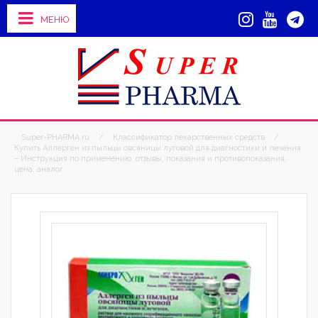
МЕНЮ
Super-PHARMA.ru
/
Классификатор лекарственных средств
/
Купить Аллерген из пыльцы овсяницы луговой для диагностики и лечения
– Инструкция по применению, отзывы, показания и противопоказания,
цена, аналог