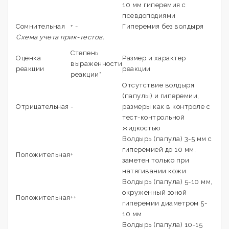
10 мм гиперемия с
псевдоподиями
Сомнительная
+ -
Гиперемия без волдыря
Схема учета прик-тестов.
Степень
Оценка
Размер и характер
выраженности
реакции
реакции
реакции*
Отсутствие волдыря
(папулы) и гиперемии,
Отрицательная
-
размеры как в контроле с
тест-контрольной
жидкостью
Волдырь (папула) 3-5 мм с
гиперемией до 10 мм,
Положительная
+
заметен только при
натягивании кожи
Волдырь (папула) 5-10 мм,
окруженный зоной
Положительная
++
гиперемии диаметром 5-
10 мм
Волдырь (папула) 10-15