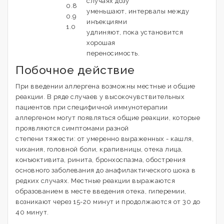
случаях дозу
0.8
уменьшают, интервалы между
0.9
инъекциями
1.0
удлиняют, пока установится
хорошая
переносимость.
Побочное действие
При введении аллергена возможны местные и общие
реакции. В ряде случаев у высокочувствительных
пациентов при специфичной иммунотерапии
аллергеном могут появляться общие реакции, которые
проявляются симптомами разной
степени тяжести: от умеренно выраженных - кашля,
чихания, головной боли, крапивницы, отека лица,
конъюктивита, ринита, бронхоспазма, обострения
основного заболевания до анафилактического шока в
редких случаях. Местные реакции выражаются
образованием в месте введения отека, гиперемии,
возникают через 15-20 минут и продолжаются от 30 до
40 минут.