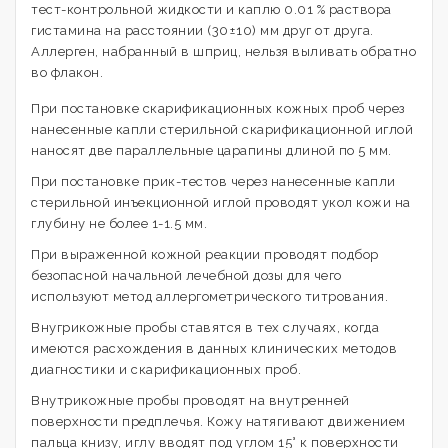
тест-контрольной жидкости и каплю 0.01 % раствора
гистамина на расстоянии (30±10) мм друг от друга.
Аллерген, набранный в шприц, нельзя выливать обратно
во флакон.
При постановке скарификационных кожных проб через
нанесенные капли стерильной скарификационной иглой
наносят две параллельные царапины длиной по 5 мм.
При постановке прик-тестов через нанесенные капли
стерильной инъекционной иглой проводят укол кожи на
глубину не более 1-1.5 мм.
При выраженной кожной реакции проводят подбор
безопасной начальной лечебной дозы для чего
используют метод аллергометрического титрования.
Внугрикожные пробы ставятся в тех случаях, когда
имеются расхождения в данных клинических методов
диагностики и скарификационных проб.
Внутрикожные пробы проводят на внутренней
поверхности предплечья. Кожу натягивают движением
пальца книзу, иглу вводят под углом 15° к поверхности