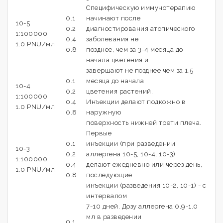
Специфическую иммунотерапию
0.1
начинают после
10-5
0.2
диагностирования атопического
1:100000
0.4
заболевания не
1.0 PNU/мл
0.8
позднее, чем за 3-4 месяца до
начала цветения и
завершают не позднее чем за 1.5
0.1
месяца до начала
10-4
0.2
цветения растений.
1:100000
0.4
Инъекции делают подкожно в
1.0 PNU/мл
0.8
наружную
поверхность нижней трети плеча.
Первые
0.1
инъекции (при разведении
10-3
0.2
аллергена 10-5, 10-4, 10-3)
1:100000
0.4
делают ежедневно или через день,
1.0 PNU/мл
0.8
последующие
инъекции (разведения 10-2, 10-1) - с
интервалом
7-10 дней. Дозу аллергена 0.9-1.0
мл в разведении
0.1