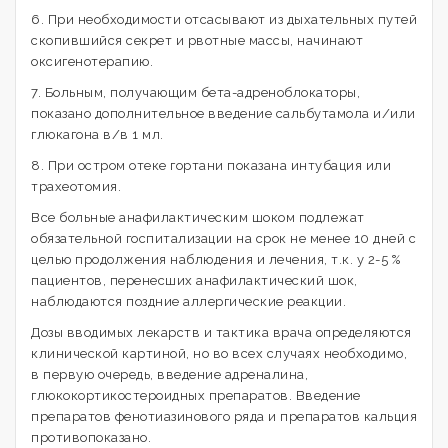
6. При необходимости отсасывают из дыхательных путей
скопившийся секрет и рвотные массы, начинают
оксигенотерапию.
7. Больным, получающим бета-адреноблокаторы,
показано дополнительное введение сальбутамола и/или
глюкагона в/в 1 мл.
8. При остром отеке гортани показана интубация или
трахеотомия.
Все больные анафилактическим шоком подлежат
обязательной госпитализации на срок не менее 10 дней с
целью продолжения наблюдения и лечения, т.к. у 2-5 %
пациентов, перенесших анафилактический шок,
наблюдаются поздние аллергические реакции.
Дозы вводимых лекарств и тактика врача определяются
клинической картиной, но во всех случаях необходимо,
в первую очередь, введение адреналина,
глюкокортикостероидных препаратов. Введение
препаратов фенотиазинового ряда и препаратов кальция
противопоказано.