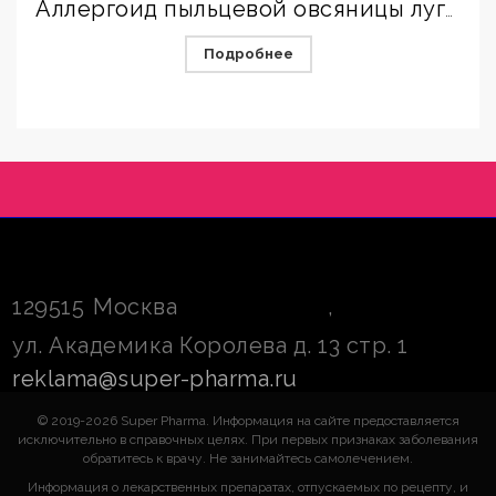
Аллергоид пыльцевой овсяницы луговой для лечения
Подробнее
129515
Москва
,
ул. Академика Королева д. 13 стр. 1
reklama@super-pharma.ru
© 2019-2026 Super Pharma. Информация на сайте предоставляется
исключительно в справочных целях. При первых признаках заболевания
обратитесь к врачу. Не занимайтесь самолечением.
Информация о лекарственных препаратах, отпускаемых по рецепту, и