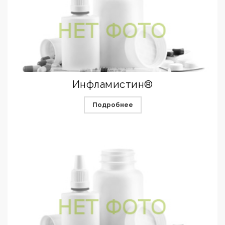
Инфламистин®
Подробнее