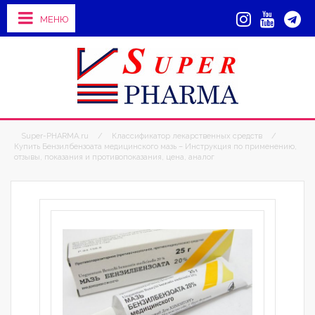
МЕНЮ
Super-PHARMA.ru
/
Классификатор лекарственных средств
/
Купить Бензилбензоата медицинского мазь – Инструкция по применению,
отзывы, показания и противопоказания, цена, аналог