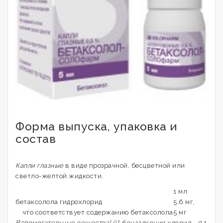
Форма выпуска, упаковка и
состав
Капли глазные
в виде прозрачной, бесцветной или
светло-желтой жидкости.
1 мл
бетаксолола гидрохлорид
5.6 мг,
что соответствует содержанию бетаксолола
5 мг
Вспомогательные вещества[/i]: бензалкония хлорид - 0.1