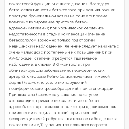
показателей функции внешнего дыхания; благодаря
бета1-селективности бетаксолола при возникновении
приступа бронхиальной астмы на фоне его приема
возможно купирование приступа бета2-
адреномиметиками); при хронической сердечной
недостаточности в стадии компенсации (лечение
бетаксололом возможно только под строгим
медицинским наблюдением; лечение следует начинать с
очень малых доз с постепенным их повышением); при
AV-блокаде I степени (требуется тщательное
наблюдение, включая ЭКГ-контроль); при
облитерирующих заболеваниях периферических
артерий, синдроме Рейно (за исключением тяжелой
формы) (возможно усиление нарушений
периферического кровообращения); при стенокардии
Принцметала (возможно учащение приступов
стенокардии; применение селективного бета1-
адреноблокатора возможно только при одновременном
применении вазодилататоров); при леченной
феохромоцитоме (требуется тщательное наблюдение за
показателями АД); у пациентов пожилого возраста