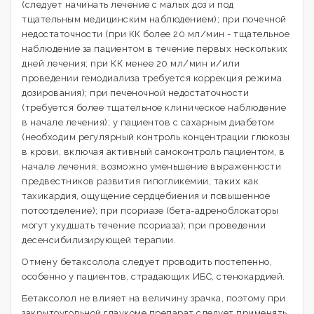
(следует начинать лечение с малых доз и под
тщательным медицинским наблюдением); при почечной
недостаточности (при КК более 20 мл/мин - тщательное
наблюдение за пациентом в течение первых нескольких
дней лечения; при КК менее 20 мл/мин и/или
проведении гемодиализа требуется коррекция режима
дозирования); при печеночной недостаточности
(требуется более тщательное клиническое наблюдение
в начале лечения); у пациентов с сахарным диабетом
(необходим регулярный контроль концентрации глюкозы
в крови, включая активный самоконтроль пациентом, в
начале лечения; возможно уменьшение выраженности
предвестников развития гипогликемии, таких как
тахикардия, ощущение сердцебиения и повышенное
потоотделение); при псориазе (бета-адреноблокаторы
могут ухудшать течение псориаза); при проведении
десенсибилизирующей терапии.
Отмену бетаксолола следует проводить постепенно,
особенно у пациентов, страдающих ИБС, стенокардией.
Бетаксолол не влияет на величину зрачка, поэтому при
закрытоугольной глаукоме препарат следует применять