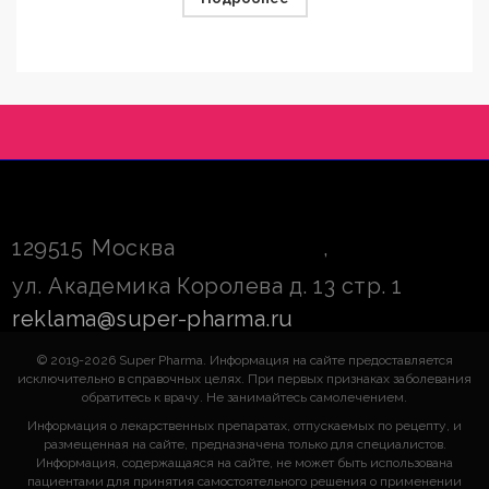
129515
Москва
,
ул. Академика Королева д. 13 стр. 1
reklama@super-pharma.ru
© 2019-2026 Super Pharma. Информация на сайте предоставляется
исключительно в справочных целях. При первых признаках заболевания
обратитесь к врачу. Не занимайтесь самолечением.
Информация о лекарственных препаратах, отпускаемых по рецепту, и
размещенная на сайте, предназначена только для специалистов.
Информация, содержащаяся на сайте, не может быть использована
пациентами для принятия самостоятельного решения о применении