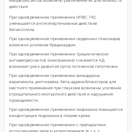
миорелаксантов возможно увеличение их длительности
действия.
При одновременном применении НПВС, ГКС
уменьшается антигипертензивное действие
бетаксолола.
При одновременном применении сердечных гликозидов
возможно усиление брадикардии.
При одновременном применении трициклических
антидепрессантов (имипрамина) снижается АД,
возникает риск развития ортостатической гипотензии.
При одновременном применении амиодарона,
верапамила, дилтиазема, бета-адреноблокаторов для
местного применения при глаукоме возможны усиление
отрицательного инотропного действия и нарушения
проводимости.
При одновременном применении лидокаина повышается
концентрация лидокаина в плазме крови.
При одновременном применении с препаратами,
истощающими запасы катехоламинов (в т.ч. с