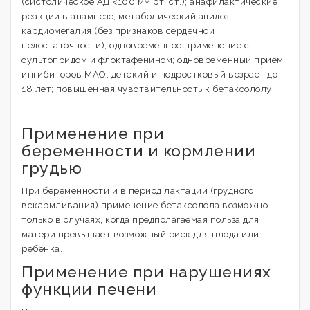
(систолическое АД <100 мм рт. ст.); анафилактические
реакции в анамнезе; метаболический ацидоз;
кардиомегалия (без признаков сердечной
недостаточности); одновременное применение с
сультопридом и флоктафенином; одновременный прием
ингибиторов МАО; детский и подростковый возраст до
18 лет; повышенная чувствительность к бетаксололу.
Применение при
беременности и кормлении
грудью
При беременности и в период лактации (грудного
вскармливания) применение бетаксолола возможно
только в случаях, когда предполагаемая польза для
матери превышает возможный риск для плода или
ребенка.
Применение при нарушениях
функции печени