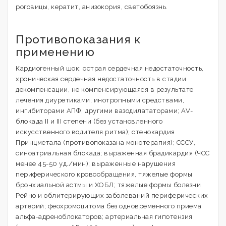
роговицы, кератит, анизокория, светобоязнь.
Противопоказания к
применению
Кардиогенный шок; острая сердечная недостаточность,
хроническая сердечная недостаточность в стадии
декомпенсации, не компенсирующаяся в результате
лечения диуретиками, инотропными средствами,
ингибиторами АПФ, другими вазодилататорами; AV-
блокада II и III степени (без установленного
искусственного водителя ритма); стенокардия
Принцметала (противопоказана монотерапия); СССУ,
синоатриальная блокада; выраженная брадикардия (ЧСС
менее 45-50 уд./мин); выраженные нарушения
периферического кровообращения, тяжелые формы
бронхиальной астмы и ХОБЛ; тяжелые формы болезни
Рейно и облитерирующих заболеваний периферических
артерий; феохромоцитома без одновременного приема
альфа-адреноблокаторов; артериальная гипотензия