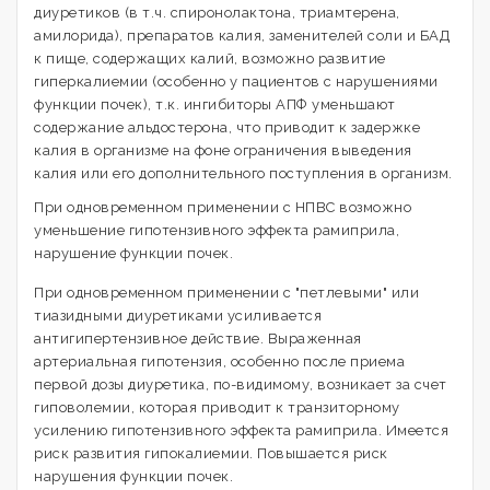
диуретиков (в т.ч. спиронолактона, триамтерена,
амилорида), препаратов калия, заменителей соли и БАД
к пище, содержащих калий, возможно развитие
гиперкалиемии (особенно у пациентов с нарушениями
функции почек), т.к. ингибиторы АПФ уменьшают
содержание альдостерона, что приводит к задержке
калия в организме на фоне ограничения выведения
калия или его дополнительного поступления в организм.
При одновременном применении с НПВС возможно
уменьшение гипотензивного эффекта рамиприла,
нарушение функции почек.
При одновременном применении с "петлевыми" или
тиазидными диуретиками усиливается
антигипертензивное действие. Выраженная
артериальная гипотензия, особенно после приема
первой дозы диуретика, по-видимому, возникает за счет
гиповолемии, которая приводит к транзиторному
усилению гипотензивного эффекта рамиприла. Имеется
риск развития гипокалиемии. Повышается риск
нарушения функции почек.