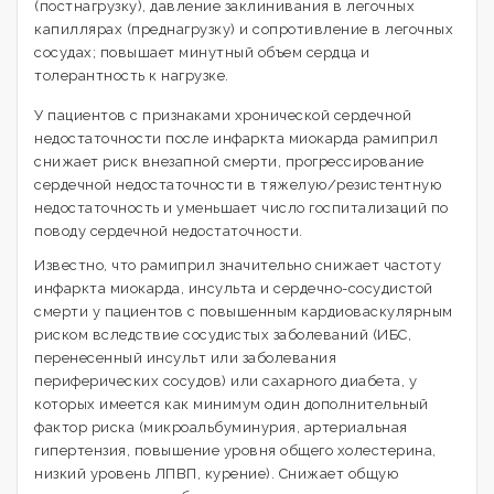
(постнагрузку), давление заклинивания в легочных
капиллярах (преднагрузку) и сопротивление в легочных
сосудах; повышает минутный объем сердца и
толерантность к нагрузке.
У пациентов с признаками хронической сердечной
недостаточности после инфаркта миокарда рамиприл
снижает риск внезапной смерти, прогрессирование
сердечной недостаточности в тяжелую/резистентную
недостаточность и уменьшает число госпитализаций по
поводу сердечной недостаточности.
Известно, что рамиприл значительно снижает частоту
инфаркта миокарда, инсульта и сердечно-сосудистой
смерти у пациентов с повышенным кардиоваскулярным
риском вследствие сосудистых заболеваний (ИБС,
перенесенный инсульт или заболевания
периферических сосудов) или сахарного диабета, у
которых имеется как минимум один дополнительный
фактор риска (микроальбуминурия, артериальная
гипертензия, повышение уровня общего холестерина,
низкий уровень ЛПВП, курение). Снижает общую