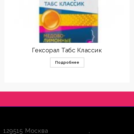
Гексорал Табс Классик
Подробнее
129515
Москва
,