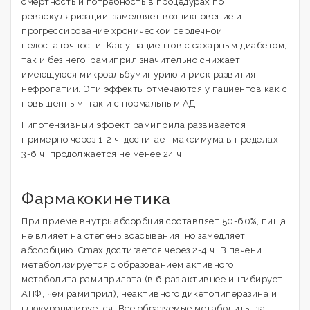
смертность и потребность в процедурах по
реваскуляризации, замедляет возникновение и
прогрессирование хронической сердечной
недостаточности. Как у пациентов с сахарным диабетом,
так и без него, рамиприл значительно снижает
имеющуюся микроальбуминурию и риск развития
нефропатии. Эти эффекты отмечаются у пациентов как с
повышенным, так и с нормальным АД.
Гипотензивный эффект рамиприла развивается
примерно через 1-2 ч, достигает максимума в пределах
3-6 ч, продолжается не менее 24 ч.
Фармакокинетика
При приеме внутрь абсорбция составляет 50-60%, пища
не влияет на степень всасывания, но замедляет
абсорбцию. Cmax достигается через 2-4 ч. В печени
метаболизируется с образованием активного
метаболита рамиприлата (в 6 раз активнее ингибирует
АПФ, чем рамиприл), неактивного дикетопиперазина и
глюкуронизируется. Все образуемые метаболиты, за