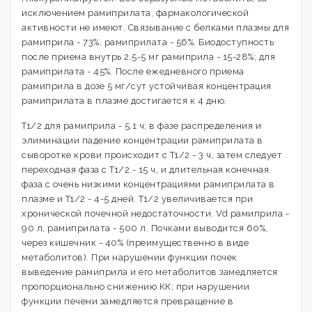
исключением рамиприлата, фармакологической
активности не имеют. Связывание с белками плазмы для
рамиприла - 73%, рамиприлата - 56%. Биодоступность
после приема внутрь 2.5-5 мг рамиприла - 15-28%; для
рамиприлата - 45%. После ежедневного приема
рамиприла в дозе 5 мг/сут устойчивая концентрация
рамиприлата в плазме достигается к 4 дню.
T1/2 для рамиприла - 5.1 ч; в фазе распределения и
элиминации падение концентрации рамиприлата в
сыворотке крови происходит с T1/2 - 3 ч, затем следует
переходная фаза с T1/2 - 15 ч, и длительная конечная
фаза с очень низкими концентрациями рамиприлата в
плазме и T1/2 - 4-5 дней. T1/2 увеличивается при
хронической почечной недостаточности. Vd рамиприла -
90 л, рамиприлата - 500 л. Почками выводится 60%,
через кишечник - 40% (преимущественно в виде
метаболитов). При нарушении функции почек
выведение рамиприла и его метаболитов замедляется
пропорционально снижению КК; при нарушении
функции печени замедляется превращение в