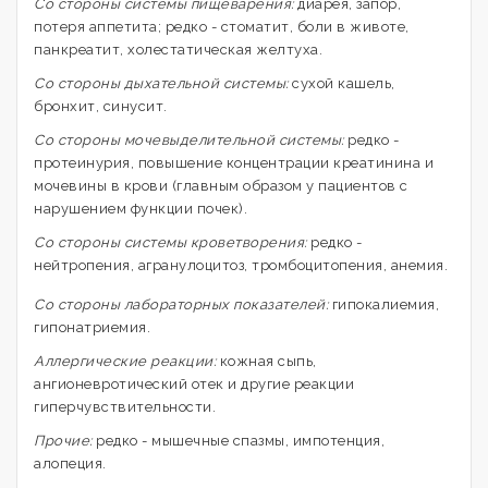
Со стороны системы пищеварения:
диарея, запор,
потеря аппетита; редко - стоматит, боли в животе,
панкреатит, холестатическая желтуха.
Со стороны дыхательной системы:
сухой кашель,
бронхит, синусит.
Со стороны мочевыделительной системы:
редко -
протеинурия, повышение концентрации креатинина и
мочевины в крови (главным образом у пациентов с
нарушением функции почек).
Со стороны системы кроветворения:
редко -
нейтропения, агранулоцитоз, тромбоцитопения, анемия.
Со стороны лабораторных показателей:
гипокалиемия,
гипонатриемия.
Аллергические реакции:
кожная сыпь,
ангионевротический отек и другие реакции
гиперчувствительности.
Прочие:
редко - мышечные спазмы, импотенция,
алопеция.