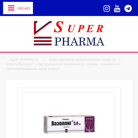
МЕНЮ
Super-PHARMA.ru
/
Классификатор лекарственных средств
/
Купить Вазолонг – Инструкция по применению, отзывы, показания и
противопоказания, цена, аналог