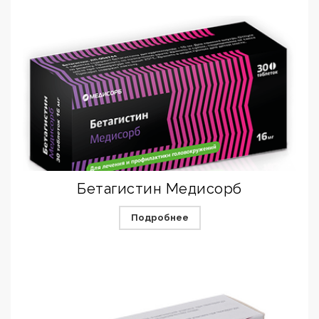
Бетагистин Медисорб
Подробнее