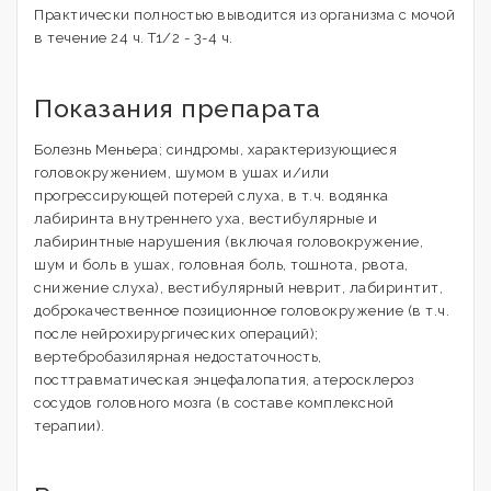
Практически полностью выводится из организма с мочой
в течение 24 ч. T1/2 - 3-4 ч.
Показания препарата
Болезнь Меньера; синдромы, характеризующиеся
головокружением, шумом в ушах и/или
прогрессирующей потерей слуха, в т.ч. водянка
лабиринта внутреннего уха, вестибулярные и
лабиринтные нарушения (включая головокружение,
шум и боль в ушах, головная боль, тошнота, рвота,
снижение слуха), вестибулярный неврит, лабиринтит,
доброкачественное позиционное головокружение (в т.ч.
после нейрохирургических операций);
вертебробазилярная недостаточность,
посттравматическая энцефалопатия, атеросклероз
сосудов головного мозга (в составе комплексной
терапии).