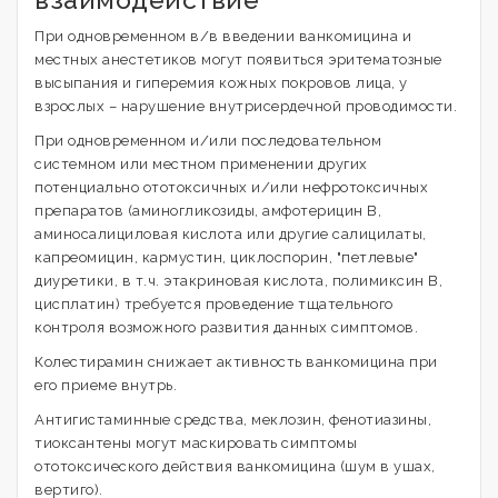
При одновременном в/в введении ванкомицина и
местных анестетиков могут появиться эритематозные
высыпания и гиперемия кожных покровов лица, у
взрослых – нарушение внутрисердечной проводимости.
При одновременном и/или последовательном
системном или местном применении других
потенциально ототоксичных и/или нефротоксичных
препаратов (аминогликозиды, амфотерицин В,
аминосалициловая кислота или другие салицилаты,
капреомицин, кармустин, циклоспорин, "петлевые"
диуретики, в т.ч. этакриновая кислота, полимиксин В,
цисплатин) требуется проведение тщательного
контроля возможного развития данных симптомов.
Колестирамин снижает активность ванкомицина при
его приеме внутрь.
Антигистаминные средства, меклозин, фенотиазины,
тиоксантены могут маскировать симптомы
ототоксического действия ванкомицина (шум в ушах,
вертиго).