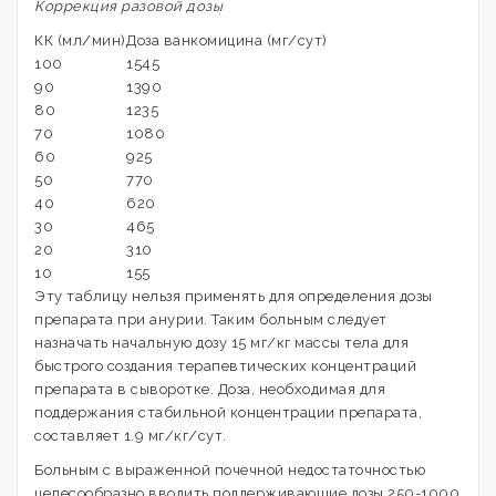
Коррекция разовой дозы
КК (мл/мин)
Доза ванкомицина (мг/сут)
100
1545
90
1390
80
1235
70
1080
60
925
50
770
40
620
30
465
20
310
10
155
Эту таблицу нельзя применять для определения дозы
препарата при анурии. Таким больным следует
назначать начальную дозу 15 мг/кг массы тела для
быстрого создания терапевтических концентраций
препарата в сыворотке. Доза, необходимая для
поддержания стабильной концентрации препарата,
составляет 1.9 мг/кг/сут.
Больным с выраженной почечной недостаточностью
целесообразно вводить поддерживающие дозы 250-1000