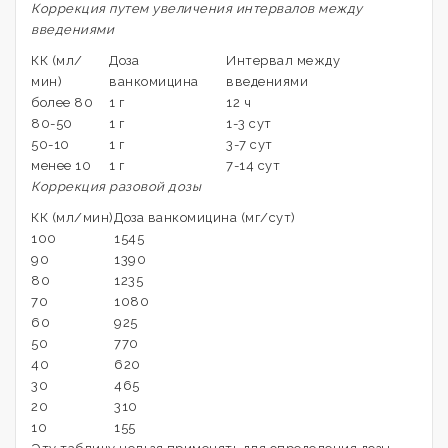
Коррекция путем увеличения интервалов между
введениями
КК (мл/
Доза
Интервал между
мин)
ванкомицина
введениями
более 80
1 г
12 ч
80-50
1 г
1-3 сут
50-10
1 г
3-7 сут
менее 10
1 г
7-14 сут
Коррекция разовой дозы
КК (мл/мин)
Доза ванкомицина (мг/сут)
100
1545
90
1390
80
1235
70
1080
60
925
50
770
40
620
30
465
20
310
10
155