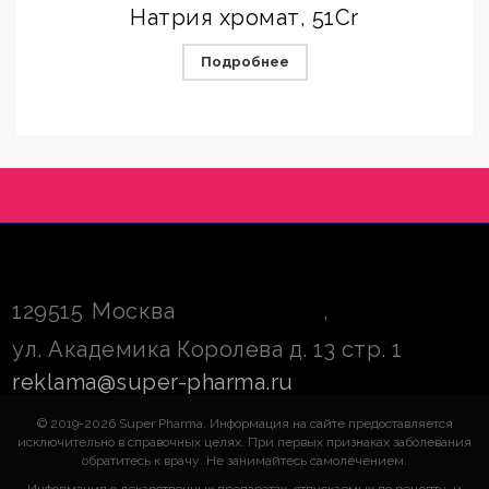
Натрия xромат, 51Cr
Подробнее
129515
Москва
,
ул. Академика Королева д. 13 стр. 1
reklama@super-pharma.ru
© 2019-2026 Super Pharma. Информация на сайте предоставляется
исключительно в справочных целях. При первых признаках заболевания
обратитесь к врачу. Не занимайтесь самолечением.