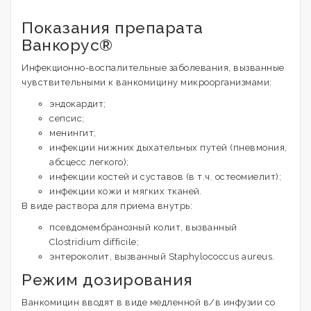
Показания препарата
Ванкорус®
Инфекционно-воспалительные заболевания, вызванные
чувствительными к ванкомицину микроорганизмами:
эндокардит;
сепсис;
менингит;
инфекции нижних дыхательных путей (пневмония,
абсцесс легкого);
инфекции костей и суставов (в т.ч. остеомиелит);
инфекции кожи и мягких тканей.
В виде раствора для приема внутрь:
псевдомембранозный колит, вызванный
Clostridium difficile;
энтероколит, вызванный Staphylococcus aureus.
Режим дозирования
Ванкомицин вводят в виде медленной в/в инфузии со