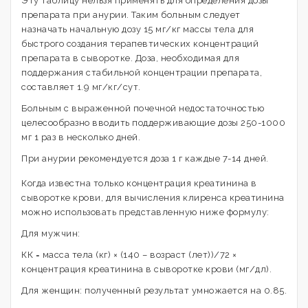
Эту таблицу нельзя применять для определения дозы
препарата при анурии. Таким больным следует
назначать начальную дозу 15 мг/кг массы тела для
быстрого создания терапевтических концентраций
препарата в сыворотке. Доза, необходимая для
поддержания стабильной концентрации препарата,
составляет 1.9 мг/кг/сут.
Больным с выраженной почечной недостаточностью
целесообразно вводить поддерживающие дозы 250-1000
мг 1 раз в несколько дней.
При анурии рекомендуется доза 1 г каждые 7-14 дней.
Когда известна только концентрация креатинина в
сыворотке крови, для вычисления клиренса креатинина
можно использовать представленную ниже формулу:
Для мужчин:
КК = масса тела (кг) × (140 – возраст (лет))/72 ×
концентрация креатинина в сыворотке крови (мг/дл).
Для женщин: полученный результат умножается на 0.85.