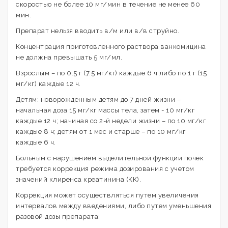
скоростью не более 10 мг/мин в течение не менее 60
мин.
Препарат нельзя вводить в/м или в/в струйно.
Концентрация приготовленного раствора ванкомицина
не должна превышать 5 мг/мл.
Взрослым – по 0.5 г (7.5 мг/кг) каждые 6 ч либо по 1 г (15
мг/кг) каждые 12 ч.
Детям: новорожденным детям до 7 дней жизни –
начальная доза 15 мг/кг массы тела, затем - 10 мг/кг
каждые 12 ч; начиная со 2-й недели жизни – по 10 мг/кг
каждые 8 ч; детям от 1 мес и старше – по 10 мг/кг
каждые 6 ч.
Больным с нарушением выделительной функции почек
требуется коррекция режима дозирования с учетом
значений клиренса креатинина (КК).
Коррекция может осуществляться путем увеличения
интервалов между введениями, либо путем уменьшения
разовой дозы препарата: