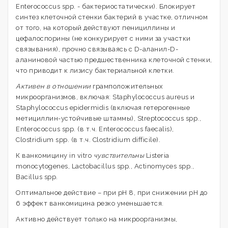
Enterococcus spp. - бактериостатически). Блокирует
синтез клеточной стенки бактерий в участке, отличном
от того, на который действуют пенициллины и
цефалоспорины (не конкурирует с ними за участки
связывания), прочно связываясь с D-аланил-D-
аланиновой частью предшественника клеточной стенки,
что приводит к лизису бактериальной клетки.
Активен в отношении
грамположительных
микроорганизмов, включая: Staphylococcus aureus и
Staphylococcus epidermidis (включая гетерогенные
метициллин-устойчивые штаммы), Streptococcus spp.,
Enterococcus spp. (в т.ч. Enterococcus faecalis),
Clostridium spp. (в т.ч. Clostridium difficile).
К ванкомицину in vitro
чувствительны
Listeria
monocytogenes, Lactobacillus spp., Actinomyces spp.,
Bacillus spp.
Оптимальное действие – при рН 8, при снижении рН до
6 эффект ванкомицина резко уменьшается.
Активно действует только на микроорганизмы,