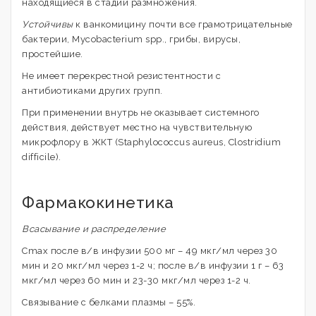
находящиеся в стадии размножения.
Устойчивы
к ванкомицину почти все грамотрицательные
бактерии, Mycobacterium spp., грибы, вирусы,
простейшие.
Не имеет перекрестной резистентности с
антибиотиками других групп.
При применении внутрь не оказывает системного
действия, действует местно на чувствительную
микрофлору в ЖКТ (Staphylococcus aureus, Clostridium
difficile).
Фармакокинетика
Всасывание и распределение
Сmax после в/в инфузии 500 мг – 49 мкг/мл через 30
мин и 20 мкг/мл через 1-2 ч; после в/в инфузии 1 г – 63
мкг/мл через 60 мин и 23-30 мкг/мл через 1-2 ч.
Связывание с белками плазмы – 55%.