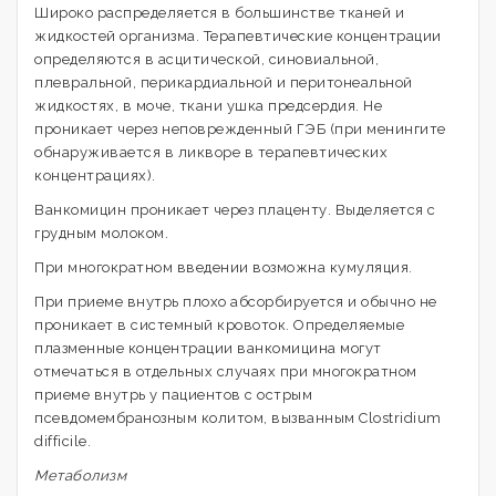
Широко распределяется в большинстве тканей и
жидкостей организма. Терапевтические концентрации
определяются в асцитической, синовиальной,
плевральной, перикардиальной и перитонеальной
жидкостях, в моче, ткани ушка предсердия. Не
проникает через неповрежденный ГЭБ (при менингите
обнаруживается в ликворе в терапевтических
концентрациях).
Ванкомицин проникает через плаценту. Выделяется с
грудным молоком.
При многократном введении возможна кумуляция.
При приеме внутрь плохо абсорбируется и обычно не
проникает в системный кровоток. Определяемые
плазменные концентрации ванкомицина могут
отмечаться в отдельных случаях при многократном
приеме внутрь у пациентов с острым
псевдомембранозным колитом, вызванным Clostridium
difficile.
Метаболизм