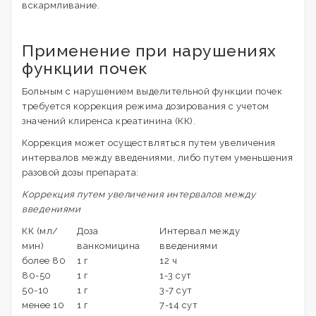
вскармливание.
Применение при нарушениях
функции почек
Больным с нарушением выделительной функции почек
требуется коррекция режима дозирования с учетом
значений клиренса креатинина (КК).
Коррекция может осуществляться путем увеличения
интервалов между введениями, либо путем уменьшения
разовой дозы препарата:
Коррекция путем увеличения интервалов между
введениями
КК (мл/
Доза
Интервал между
мин)
ванкомицина
введениями
более 80
1 г
12 ч
80-50
1 г
1-3 сут
50-10
1 г
3-7 сут
менее 10
1 г
7-14 сут