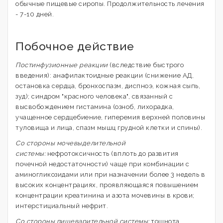
обычные пищевые сиропы. Продолжительность лечения
- 7-10 дней.
Побочное действие
Постинфузионные реакции
(вследствие быстрого
введения): анафилактоидные реакции (снижение АД,
остановка сердца, бронхоспазм, диспноэ, кожная сыпь,
зуд); синдром "красного человека", связанный с
высвобождением гистамина (озноб, лихорадка,
учащенное сердцебиение, гиперемия верхней половины
туловища и лица, спазм мышц грудной клетки и спины).
Со стороны мочевыделительной
системы:
нефротоксичность (вплоть до развития
почечной недостаточности) чаще при комбинации с
аминогликозидами или при назначении более 3 недель в
высоких концентрациях, проявляющаяся повышением
концентрации креатинина и азота мочевины в крови;
интерстициальный нефрит.
Со стороны пищеварительной системы:
тошнота,