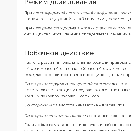
Режим дозирования
При
соматоформной вегетативной дисфункции, проте
назначают по 15-30 мг (1-2 таб.) внутрь 2-3 раза/су
При
аллергических дерматитах в составе комплексн
сном. Длительность лечения определяется лечащим в
Побочное действие
Частота развития нежелательных реакций приведена с
1/100 и менее 1/10), нечасто (более 1/1000 и менее 1
000); частота неизвестна (по имеющимся данным опр
Со стороны сердечно-сосудистой системы:
частота н
приступов стенокардии у предрасположенных пациент
кожных покровов, заложенность носа.
Со стороны ЖКТ:
частота неизвестна - диарея, повыш
Со стороны кожных покровов:
частота неизвестна - а
Если любые из указанных в инструкции побочных эфф
указанные в инструкции, пациенту следует сообщить 