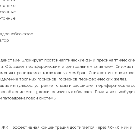
ртонные.
ртонные.
ртонные.
-адреноблокатор
атор
 действие. Блокирует постсинаптические α1- и пресинаптические
ции. Обладает периферическим и центральным влиянием. Снижает
изменяя проницаемость клеточных мембран. Снижает интенсивнос
ыделение тропных гормонов, гормонов периферических желез.
щих импульсов, устраняет спазм и расширяет периферические со
оснабжение мышц, кожи, слизистых оболочек. Подавляет возбуди
импатоадреналовой системы.
 ЖКТ, эффективная концентрация достигается через 30-40 мин и