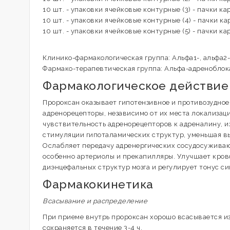
10 шт. - упаковки ячейковые контурные (3) - пачки ка
10 шт. - упаковки ячейковые контурные (4) - пачки ка
10 шт. - упаковки ячейковые контурные (5) - пачки ка
Клинико-фармакологическая группа: Альфа1-, альфа2
Фармако-терапевтическая группа: Альфа-адреноблок
Фармакологическое действие
Пророксан оказывает гипотензивное и противозудное
адренорецепторы, независимо от их места локализа
чувствительность адренорецепторов к адреналину, 
стимуляции гипоталамических структур, уменьшая в
Ослабляет передачу адренергических сосудосуживаю
особенно артериолы и прекапилляры. Улучшает кров
диэнцефальных структур мозга и регулирует тонус с
Фармакокинетика
Всасывание и распределение
При приеме внутрь пророксан хорошо всасывается из
сохраняется в течение 3-4 ч.