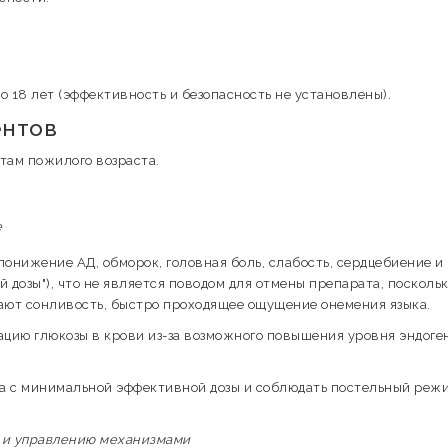
 18 лет (эффективность и безопасность не установлены).
ентов
там пожилого возраста.
е
онижение АД, обморок, головная боль, слабость, сердцебиение и
 дозы"), что не является поводом для отмены препарата, поскольк
ают сонливость, быстро проходящее ощущение онемения языка.
ацию глюкозы в крови из-за возможного повышения уровня эндоге
а с минимальной эффективной дозы и соблюдать постельный реж
а и управлению механизмами