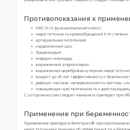
Противопоказания к примен
ИБС (II-IV функциональный класс);
недостаточность кровообращения II-III степени;
артериальная гипотензия;
кардиогенный шок;
брадикардия;
инфаркт миокарда;
выраженный атеросклероз;
выраженная цереброваскулярная недостаточност
возраст до 18 лет (эффективность и безопаснос
дефицит лактазы, непереносимость лактозы, си
повышенная чувствительность к действующему
С
осторожностью
следует назначать препарат при ИБ
Применение при беременност
Применение препарата Вегетрокс® противопоказано п
недостаточными данными об эффективности и безопа