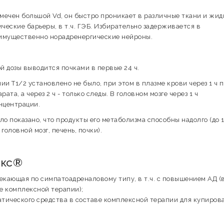
мечен большой Vd, он быстро проникает в различные ткани и жид
ческие барьеры, в т.ч. ГЭБ. Избирательно задерживается в
еимущественно норадренергические нейроны.
й дозы выводится почками в первые 24 ч.
 Т1/2 установлено не было, при этом в плазме крови через 1 ч 
та, а через 2 ч - только следы. В головном мозге через 1 ч
онцентрации.
о показано, что продукты его метаболизма способны надолго (до 1
головной мозг, печень, почки).
окс®
кающая по симпатоадреналовому типу, в т.ч. с повышением АД (
е комплексной терапии);
атического средства в составе комплексной терапии для купиров