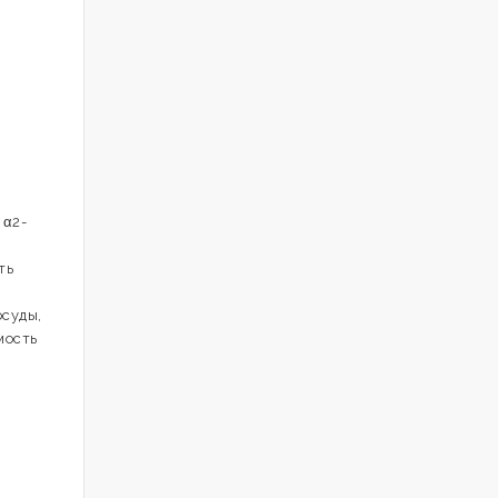
 α2-
ть
суды,
мость