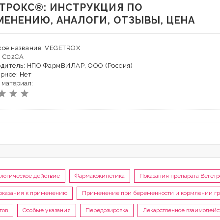
ЕТРОКС®: ИНСТРУКЦИЯ ПО
МЕНЕНИЮ, АНАЛОГИ, ОТЗЫВЫ, ЦЕНА
кое название: VEGETROX
: C02CA
одитель: НПО ФармВИЛАР, OOО (Россия)
рное: Нет
 материал:
логическое действие
Фармакокинетика
Показания препарата Вегет
оказания к применению
Применение при беременности и кормлении г
тов
Особые указания
Передозировка
Лекарственное взаимодейс