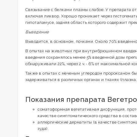
Связывание с белками плазмы слабое. У препарата от
включая ликвор. Хорошо проникает через гистогемати
гипоталамусе, задняя область которого содержит пр
Выведение
Выводится, в основном, почками. Около 70% введенно
В опытах на животных при внутрибрюшинном введении
введения сохранялось менее 5% введенной дозы препара
обнаруживали 22%, через 2 ч - 6% от максимальной к
Также в опытах с меченым углеродом пророксаном был
задерживаться в различных органах и тканях (плазма, 
Показания препарата Вегетр
соматоформная вегетативная дисфункция, проте
качестве симптоматического средства в состав
аллергические дерматиты (в качестве симптом
зуда).