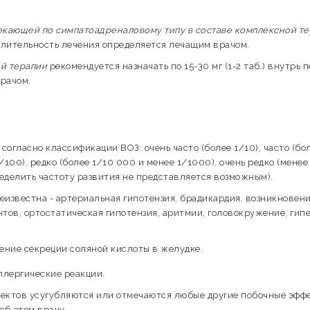
кающей по симпатоадреналовому типу в составе комплексной т
т. Длительность лечения определяется лечащим врачом.
ой терапии
рекомендуется назначать по 15-30 мг (1-2 таб.) внутрь 
рачом.
огласно классификации ВОЗ: очень часто (более 1/10), часто (бо
/100), редко (более 1/10 000 и менее 1/1000), очень редко (менее
еделить частоту развития не представляется возможным).
еизвестна - артериальная гипотензия, брадикардия, возникновен
ов, ортостатическая гипотензия, аритмии, головокружение, гип
ение секреции соляной кислоты в желудке.
ллергические реакции.
ектов усугубляются или отмечаются любые другие побочные эффе
об этом врачу.