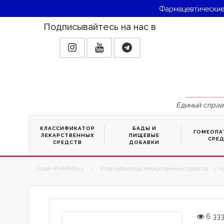
Фармацевтические
Подписывайтесь на нас в
Единый справ
КЛАССИФИКАТОР
БАДЫ И
ГОМЕОПА
ЛЕКАРСТВЕННЫХ
ПИЩЕВЫЕ
СРЕ
СРЕДСТВ
ДОБАВКИ
Super-PHARMA.ru
/
Классификатор лекарственных средств
/ К
6 33