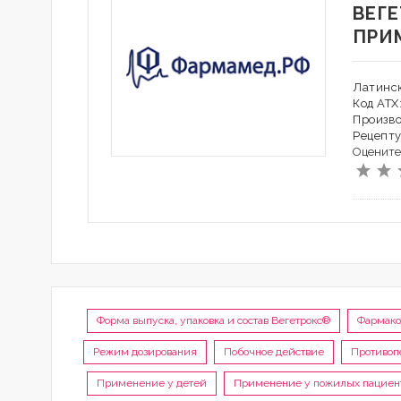
ВЕГ
ПРИ
Латинс
Код АТХ
Произв
Рецепту
Оцените
Форма выпуска, упаковка и состав Вегетрокс®
Фармако
Режим дозирования
Побочное действие
Противоп
Применение у детей
Применение у пожилых пациен