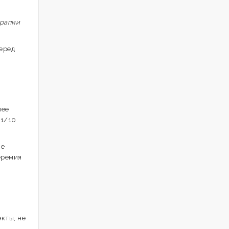
ерапии
перед
лее
 1/10
ие
еремия
кты, не