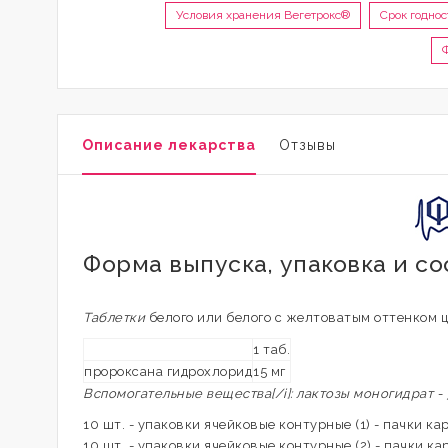
Условия хранения Вегетрокс®
Срок годно
Описание лекарства
Отзывы
Форма выпуска, упаковка и с
Таблетки
белого или белого с желтоватым оттенком ц
1 таб.
пророксана гидрохлорид
15 мг
Вспомогательные вещества[/i]: лактозы моногидрат - 78 
10 шт. - упаковки ячейковые контурные (1) - пачки ка
10 шт. - упаковки ячейковые контурные (2) - пачки ка