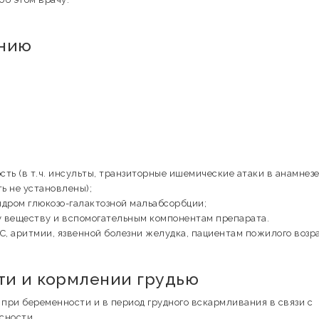
ению
ь (в т.ч. инсульты, транзиторные ишемические атаки в анамнезе
ть не установлены);
ндром глюкозо-галактозной мальабсорбции;
 веществу и вспомогательным компонентам препарата.
С, аритмии, язвенной болезни желудка, пациентам пожилого возра
и и кормлении грудью
ри беременности и в период грудного вскармливания в связи с
сности.