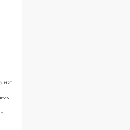
у этот
нного
им