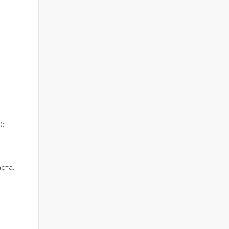
);
ста.