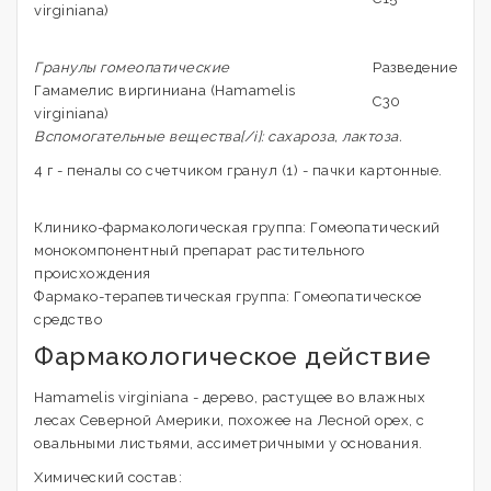
virginiana)
Гранулы гомеопатические
Разведение
Гамамелис виргиниана (Hamamelis
C30
virginiana)
Вспомогательные вещества[/i]: сахароза, лактоза.
4 г - пеналы со счетчиком гранул (1) - пачки картонные.
Клинико-фармакологическая группа: Гомеопатический
монокомпонентный препарат растительного
происхождения
Фармако-терапевтическая группа: Гомеопатическое
средство
Фармакологическое действие
Hamamelis virginiana - дерево, растущее во влажных
лесах Северной Америки, похожее на Лесной орех, с
овальными листьями, ассиметричными у основания.
Химический состав: