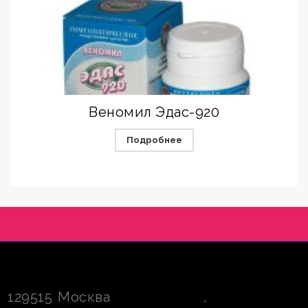
Веномил Эдас-920
Подробнее
129515
Москва
,