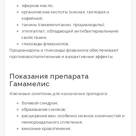
эфирное масло;
органические кислоты (хинная, галловая и
кофейная);
танины (гамамелитанин, процианидолы);
этилгаллат, обладающий антибактериальными
свойствами;
гликозиды флавонолов.
Процианидолы и гликозиды флавонола обеспечивают
противовоспалительные и вазоактивные эффекты.
Показания препарата
Гамамелис
Ключевые симптомы для назначения препарата
болевой синдром;
образование синяков;
расширение вен, особенно нижних конечностей и
геммороидального сплетения;
венозные кровотечения.