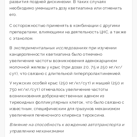
развития поздней дискинезии. В таких случаях
необходимо уменьшить дозу кветиапина или отменить
его.
С осторожностью применять в комбинации с другими
препаратами, влияющими на деятельность ЦНС, а также
с этанолом.
В
экспериментальных исследованиях
при изучении
канцерогенности кветиапина было отмечено
увеличение частоты возникновения аденокарцином
молочной железы у крыс (при дозах 20, 75 и 250 мг/кг/
сут), что связано с длительной гиперпролактинемией.
У мужских особей крыс (250 мг/кг/сут) и мышей (250 и
750 мг/кг/сут) отмечалось увеличение частоты
возникновения доброкачественных аденом из
тиреоидных фолликулярных клеток, что было связано с
известным, специфическим для грызунов механизмом
увеличения печеночного клиренса тироксина.
Влияние на способность к вождению автотранспорта и
управлению механизмами