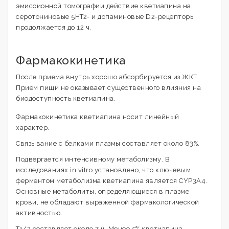
эмиссионной томографии действие кветиапина на
серотониновые 5HT2- и допаминовые D2-рецепторы
продолжается до 12 ч.
Фармакокинетика
После приема внутрь хорошо абсорбируется из ЖКТ.
Прием пищи не оказывает существенного влияния на
биодоступность кветиапина.
Фармакокинетика кветиапина носит линейный
характер.
Связывание с белками плазмы составляет около 83%.
Подвергается интенсивному метаболизму. В
исследованиях in vitro установлено, что ключевым
ферментом метаболизма кветиапина является CYP3A4.
Основные метаболиты, определяющиеся в плазме
крови, не обладают выраженной фармакологической
активностью.
T1/2 составляет около 7 ч. Менее 5% кветиапина