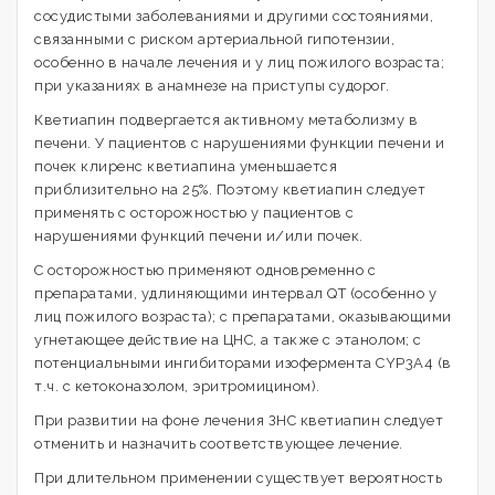
сосудистыми заболеваниями и другими состояниями,
связанными с риском артериальной гипотензии,
особенно в начале лечения и у лиц пожилого возраста;
при указаниях в анамнезе на приступы судорог.
Кветиапин подвергается активному метаболизму в
печени. У пациентов с нарушениями функции печени и
почек клиренс кветиапина уменьшается
приблизительно на 25%. Поэтому кветиапин следует
применять с осторожностью у пациентов с
нарушениями функций печени и/или почек.
С осторожностью применяют одновременно с
препаратами, удлиняющими интервал QT (особенно у
лиц пожилого возраста); с препаратами, оказывающими
угнетающее действие на ЦНС, а также с этанолом; с
потенциальными ингибиторами изофермента CYP3A4 (в
т.ч. с кетоконазолом, эритромицином).
При развитии на фоне лечения ЗНС кветиапин следует
отменить и назначить соответствующее лечение.
При длительном применении существует вероятность