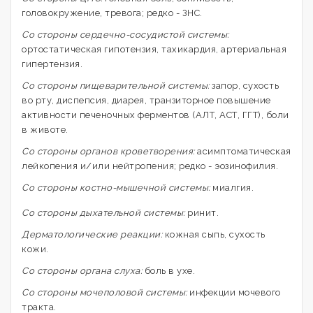
головокружение, тревога; редко - ЗНС.
Со стороны сердечно-сосудистой системы:
ортостатическая гипотензия, тахикардия, артериальная
гипертензия.
Со стороны пищеварительной системы:
запор, сухость
во рту, диспепсия, диарея, транзиторное повышение
активности печеночных ферментов (АЛТ, АСТ, ГГТ), боли
в животе.
Со стороны органов кроветворения:
асимптоматическая
лейкопения и/или нейтропения; редко - эозинофилия.
Со стороны костно-мышечной системы:
миалгия.
Со стороны дыхательной системы:
ринит.
Дерматологические реакции:
кожная сыпь, сухость
кожи.
Со стороны органа слуха:
боль в ухе.
Со стороны мочеполовой системы:
инфекции мочевого
тракта.