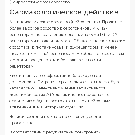
(нейролептическое) средство
Фармакологическое действие
Антипсихотическое средство (нейролептик). Проявляет
более высокое сродство к серотониновым 5HT2-
рецепторам, по сравнению с допаминовыми D1- и D2-
рецепторами в головном мозге. Обладает также высоким
сродством к гистаминовым и α1-рецепторам и менее
выраженным – к α2-рецепторам. Не обладает сродством
к м-холинорецепторам и бензодиазепиновым
рецепторам.
Кветиапин в дозе, эффективно блокирующей
допаминовые D2-рецепторы, вызывает только слабую
каталепсию. Селективно уменьшает активность
мезолимбических A10-допаминовых нейронов по
сравнению с A9-нигростриатальными нейронами,
вовлеченными в моторную функцию.
Не вызывает длительного повышения уровня
пролактина.
В соответствии с результатами позитронной