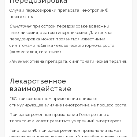
Передозировка
Случаи передозировки препарата Генотропин®
неизвестны.
Симптомы:
при острой передозировке возможны
гипогликемия, а затем гипергликемия. Длительная
передозировка может проявиться известными
симптомами избытка человеческого гормона роста
(акромегалия, гигантизм).
Лечение:
отмена препарата, симптоматическая терапия.
Лекарственное
взаимодействие
ГКС при совместном применении снижают
стимулирующее влияние Генотропина на процесс роста.
При одновременном применении Генотропина с
тироксином может развиться умеренный гипертиреоз.
Генотропин® при одновременном применении может
увеличивать клиренс соединений, метаболизирующихся