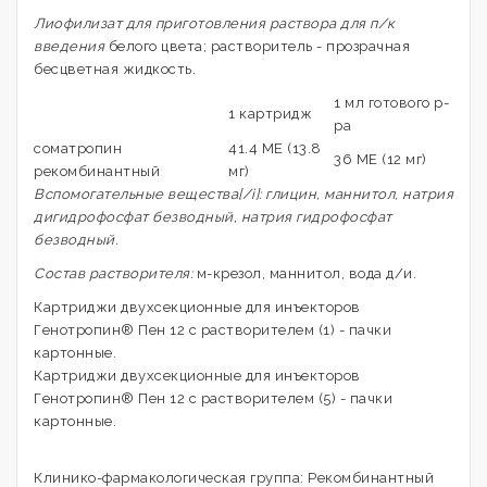
Лиофилизат для приготовления раствора для п/к
введения
белого цвета; растворитель - прозрачная
бесцветная жидкость.
1 мл готового р-
1 картридж
ра
соматропин
41.4 МЕ (13.8
36 МЕ (12 мг)
рекомбинантный
мг)
Вспомогательные вещества[/i]: глицин, маннитол, натрия
дигидрофосфат безводный, натрия гидрофосфат
безводный.
Состав растворителя:
м-крезол, маннитол, вода д/и.
Картриджи двухсекционные для инъекторов
Генотропин® Пен 12 с растворителем (1) - пачки
картонные.
Картриджи двухсекционные для инъекторов
Генотропин® Пен 12 с растворителем (5) - пачки
картонные.
Клинико-фармакологическая группа: Рекомбинантный