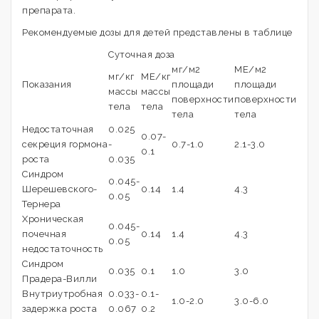
препарата.
Рекомендуемые дозы для детей представлены в таблице
Суточная доза
мг/м2
МЕ/м2
мг/кг
МЕ/кг
Показания
площади
площади
массы
массы
поверхности
поверхности
тела
тела
тела
тела
Недостаточная
0.025
0.07-
секреция гормона
-
0.7-1.0
2.1-3.0
0.1
роста
0.035
Синдром
0.045-
Шерешевского-
0.14
1.4
4.3
0.05
Тернера
Хроническая
0.045-
почечная
0.14
1.4
4.3
0.05
недостаточность
Синдром
0.035
0.1
1.0
3.0
Прадера-Вилли
Внутриутробная
0.033-
0.1-
1.0-2.0
3.0-6.0
задержка роста
0.067
0.2