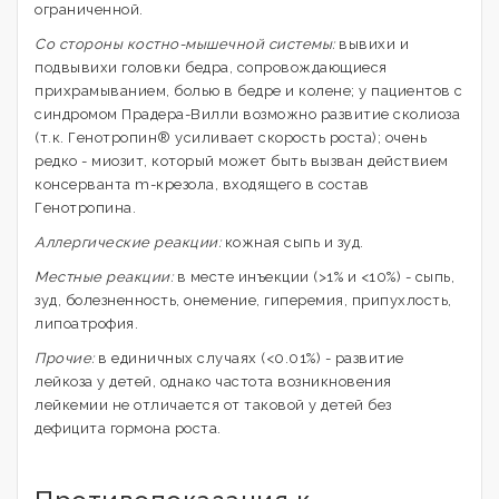
ограниченной.
Со стороны костно-мышечной системы:
вывихи и
подвывихи головки бедра, сопровождающиеся
прихрамыванием, болью в бедре и колене; у пациентов с
синдромом Прадера-Вилли возможно развитие сколиоза
(т.к. Генотропин® усиливает скорость роста); очень
редко - миозит, который может быть вызван действием
консерванта m-крезола, входящего в состав
Генотропина.
Аллергические реакции:
кожная сыпь и зуд.
Местные реакции:
в месте инъекции (>1% и <10%) - сыпь,
зуд, болезненность, онемение, гиперемия, припухлость,
липоатрофия.
Прочие:
в единичных случаях (<0.01%) - развитие
лейкоза у детей, однако частота возникновения
лейкемии не отличается от таковой у детей без
дефицита гормона роста.