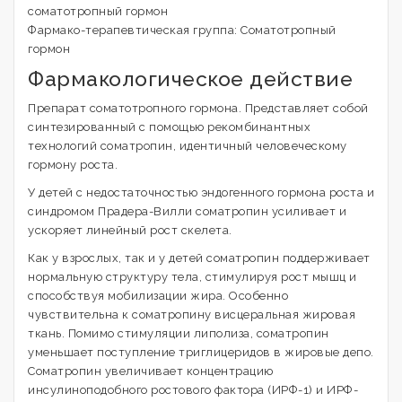
соматотропный гормон
Фармако-терапевтическая группа: Соматотропный
гормон
Фармакологическое действие
Препарат соматотропного гормона. Представляет собой
синтезированный с помощью рекомбинантных
технологий соматропин, идентичный человеческому
гормону роста.
У детей с недостаточностью эндогенного гормона роста и
синдромом Прадера-Вилли соматропин усиливает и
ускоряет линейный рост скелета.
Как у взрослых, так и у детей соматропин поддерживает
нормальную структуру тела, стимулируя рост мышц и
способствуя мобилизации жира. Особенно
чувствительна к соматропину висцеральная жировая
ткань. Помимо стимуляции липолиза, соматропин
уменьшает поступление триглицеридов в жировые депо.
Соматропин увеличивает концентрацию
инсулиноподобного ростового фактора (ИРФ-1) и ИРФ-