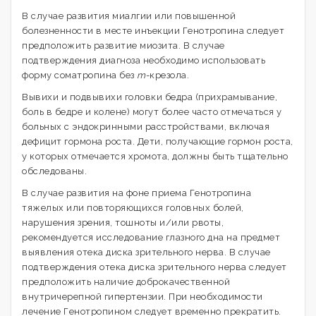
В случае развития миалгии или повышенной
болезненности в месте инъекции Генотропина следует
предположить развитие миозита. В случае
подтверждения диагноза необходимо использовать
форму соматропина без
m
-крезола.
Вывихи и подвывихи головки бедра (прихрамывание,
боль в бедре и колене) могут более часто отмечаться у
больных с эндокринными расстройствами, включая
дефицит гормона роста. Дети, получающие гормон роста,
у которых отмечается хромота, должны быть тщательно
обследованы.
В случае развития на фоне приема Генотропина
тяжелых или повторяющихся головных болей,
нарушения зрения, тошноты и/или рвоты,
рекомендуется исследование глазного дна на предмет
выявления отека диска зрительного нерва. В случае
подтверждения отека диска зрительного нерва следует
предположить наличие доброкачественной
внутричерепной гипертензии. При необходимости
лечение Генотропином следует временно прекратить.