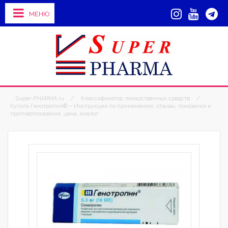
МЕНЮ
Super-PHARMA.ru
/
Классификатор лекарственных средств
/
Купить Генотропин® – Инструкция по применению, отзывы, показания и
противопоказания, цена, аналог