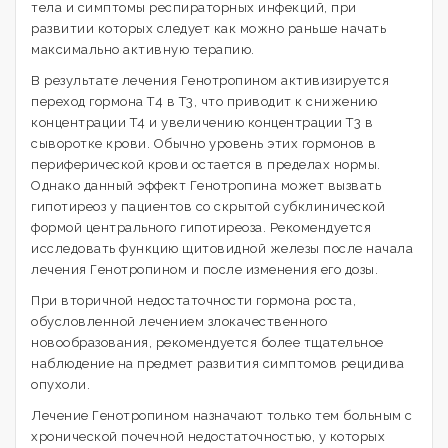
тела и симптомы респираторных инфекций, при
развитии которых следует как можно раньше начать
максимально активную терапию.
В результате лечения Генотропином активизируется
переход гормона Т4 в Т3, что приводит к снижению
концентрации Т4 и увеличению концентрации Т3 в
сыворотке крови. Обычно уровень этих гормонов в
периферической крови остается в пределах нормы.
Однако данный эффект Генотропина может вызвать
гипотиреоз у пациентов со скрытой субклинической
формой центрального гипотиреоза. Рекомендуется
исследовать функцию щитовидной железы после начала
лечения Генотропином и после изменения его дозы.
При вторичной недостаточности гормона роста,
обусловленной лечением злокачественного
новообразования, рекомендуется более тщательное
наблюдение на предмет развития симптомов рецидива
опухоли.
Лечение Генотропином назначают только тем больным с
хронической почечной недостаточностью, у которых