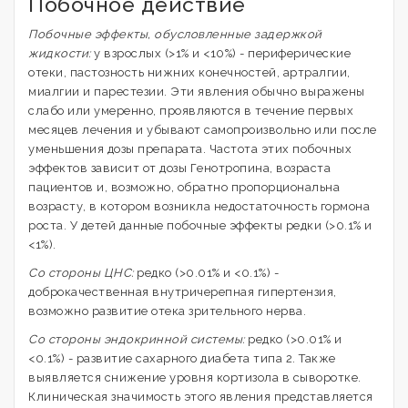
Побочное действие
Побочные эффекты, обусловленные задержкой
жидкости:
у взрослых (>1% и <10%) - периферические
отеки, пастозность нижних конечностей, артралгии,
миалгии и парестезии. Эти явления обычно выражены
слабо или умеренно, проявляются в течение первых
месяцев лечения и убывают самопроизвольно или после
уменьшения дозы препарата. Частота этих побочных
эффектов зависит от дозы Генотропина, возраста
пациентов и, возможно, обратно пропорциональна
возрасту, в котором возникла недостаточность гормона
роста. У детей данные побочные эффекты редки (>0.1% и
<1%).
Со стороны ЦНС:
редко (>0.01% и <0.1%) -
доброкачественная внутричерепная гипертензия,
возможно развитие отека зрительного нерва.
Со стороны эндокринной системы:
редко (>0.01% и
<0.1%) - развитие сахарного диабета типа 2. Также
выявляется снижение уровня кортизола в сыворотке.
Клиническая значимость этого явления представляется