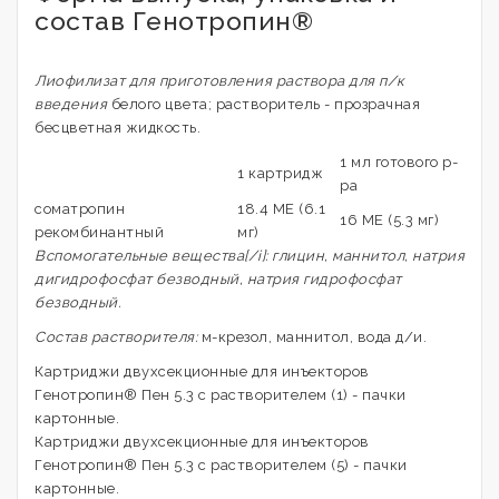
состав Генотропин®
Лиофилизат для приготовления раствора для п/к
введения
белого цвета; растворитель - прозрачная
бесцветная жидкость.
1 мл готового р-
1 картридж
ра
соматропин
18.4 МЕ (6.1
16 МЕ (5.3 мг)
рекомбинантный
мг)
Вспомогательные вещества[/i]: глицин, маннитол, натрия
дигидрофосфат безводный, натрия гидрофосфат
безводный.
Состав растворителя:
м-крезол, маннитол, вода д/и.
Картриджи двухсекционные для инъекторов
Генотропин® Пен 5.3 с растворителем (1) - пачки
картонные.
Картриджи двухсекционные для инъекторов
Генотропин® Пен 5.3 с растворителем (5) - пачки
картонные.