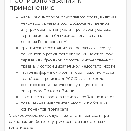
Противопоказания к
применению
наличие симптомов опухолевого роста, включая
неконтролируемый рост доброкачественной
внутричерепной опухоли (противоопухолевая
терапия должна быть завершена до начала
лечения Генотропином);
критическое состояние, остро развившееся у
пациентов в результате операции на открытом
сердце или брюшной полости, множественной
травмы и острой дыхательной недостаточности;
тяжелые формы ожирения (соотношение масса
тела/рост превышает 200%) или тяжелые
респираторные нарушения у пациентов с
синдромом Прадера-Вилли;
закрытие зон роста эпифизов трубчатых костей;
повышенная чувствительность к любому из
компонентов препарата.
С
осторожностью
следует назначать препарат при
сахарном диабете, внутричерепной гипертензии,
гипотиреозе.