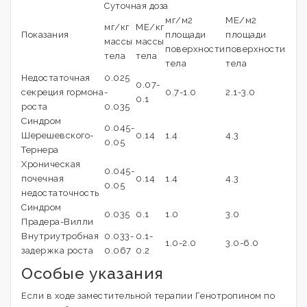
Суточная доза
мг/м2
МЕ/м2
мг/кг
МЕ/кг
Показания
площади
площади
массы
массы
поверхности
поверхности
тела
тела
тела
тела
Недостаточная
0.025
0.07-
секреция гормона
-
0.7-1.0
2.1-3.0
0.1
роста
0.035
Синдром
0.045-
Шерешевского-
0.14
1.4
4.3
0.05
Тернера
Хроническая
0.045-
почечная
0.14
1.4
4.3
0.05
недостаточность
Синдром
0.035
0.1
1.0
3.0
Прадера-Вилли
Внутриутробная
0.033-
0.1-
1.0-2.0
3.0-6.0
задержка роста
0.067
0.2
Особые указания
Если в ходе заместительной терапии Генотропином по