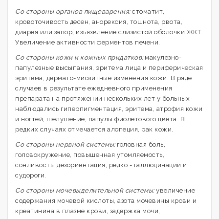
Со стороны органов пищеварения:
стоматит,
кровоточивость десен, анорексия, тошнота, рвота,
диарея или запор, изъязвление слизистой оболочки ЖКТ.
Увеличение активности ферментов печени.
Со стороны кожи и кожных придатков:
макулезно-
папулезные высыпания, эритема лица и периферическая
эритема, дермато-миозитные изменения кожи. В ряде
случаев в результате ежедневного применения
препарата на протяжении нескольких лет у больных
наблюдались гиперпигментация, эритема, атрофия кожи
и ногтей, шелушение, папулы фиолетового цвета. В
редких случаях отмечается алопеция, рак кожи.
Со стороны нервной системы:
головная боль,
головокружение, повышенная утомляемость,
сонливость, дезориентация; редко - галлюцинации и
судороги.
Со стороны мочевыделительной системы:
увеличение
содержания мочевой кислоты, азота мочевины крови и
креатинина в плазме крови, задержка мочи,