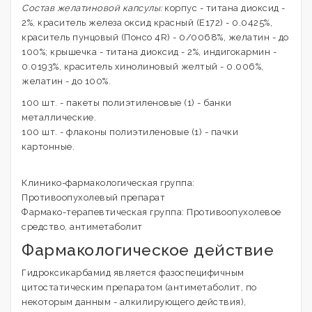
Состав желатиновой капсулы:
корпус - титана диоксид -
2%, краситель железа оксид красный (Е172) - 0.0425%,
краситель пунцовый (Понсо 4R) - 0/0068%, желатин - до
100%; крышечка - титана диоксид - 2%, индигокармин -
0.0193%, краситель хинолиновый желтый - 0.006%,
желатин - до 100%.
100 шт. - пакеты полиэтиленовые (1) - банки
металлические.
100 шт. - флаконы полиэтиленовые (1) - пачки
картонные.
Клинико-фармакологическая группа:
Противоопухолевый препарат
Фармако-терапевтическая группа: Противоопухолевое
средство, антиметаболит
Фармакологическое действие
Гидроксикарбамид является фазоспецифичным
цитостатическим препаратом (антиметаболит, по
некоторым данным - алкилирующего действия),