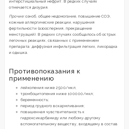
интерстициальный нефрит. В редких случаях
отмечается дизурия.
Прочие:
озноб, общее недомогание, повышение СОЭ,
кожные аллергические реакции, нарушения
фертильности (азооспермия, прекращение
менструаций). В редких случаях сообщалось об острых
легочных реакциях, связанных с применением
препарата: диффузная инфильтрация легких, лихорадка
и одышка.
Противопоказания к
применению
лейкопения ниже 2500/мкл;
тромбоцитопения ниже 100000/мкл;
беременность;
период грудного вскармливания;
повышенная чувствительность к
гидроксикарбамиду или любому-другому
вспомогательному веществу, входящему в состав