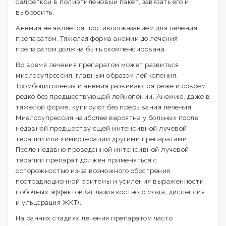
салфеткой в полиэтиленовый пакет, завязать его и
выбросить.
Анемия не является противопоказанием для лечения
препаратом. Тяжелая форма анемии до лечения
препаратом должна быть скомпенсирована.
Во время лечения препаратом может развиться
миелосупрессия, главным образом лейкопения.
Тромбоцитопения и анемия развиваются реже и совсем
редко без предшествующей лейкопении. Анемию, даже в
тяжелой форме, купируют без прерывания лечения.
Миелосупрессия наиболее вероятна у больных после
недавней предшествующей интенсивной лучевой
терапии или химиотерапии другими препаратами.
После недавно проведенной интенсивной лучевой
терапии препарат должен применяться с
осторожностью из-за возможного обострения
пострадиационной эритемы и усиления выраженности
побочных эффектов (аплазия костного мозга, диспепсия
и ульцерация ЖКТ).
На ранних стадиях лечения препаратом часто