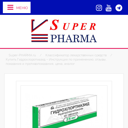
МЕНЮ
Super-PHARMA.ru
/
Классификатор лекарственных средств
/
Купить Гидрохлоротиазид – Инструкция по применению, отзывы,
показания и противопоказания, цена, аналог