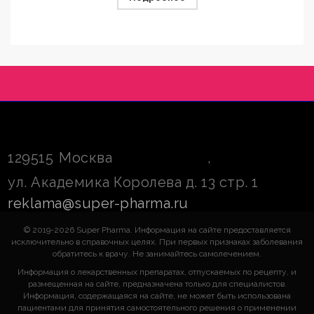
129515
Москва
,
ул. Академика Королева д. 13 стр. 1
reklama@super-pharma.ru
© 2019-2026 Super Pharma. Информация на сайте предоставляется
исключительно в справочных целях. При первых признаках заболевания
обратитесь к врачу. Не занимайтесь самолечением.
Информация о лекарственных препаратах, отпускаемых по рецепту, и
размещенная на сайте, предназначена только для специалистов.
Информация, содержащаяся на сайте, не может быть использована
пациентами для принятия самостоятельного решения о применении