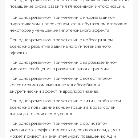
повышение риска развития гликозидной интоксикации.
При одновременном применении с индометацином,
пироксикамом, напроксеном, фенилбутазоном возможно
некоторое уменьшение гипотензивного эффекта.
При одновременном применении с ирбесартаном
возможно развитие аддитивного гипотензивного
эффекта.
При одновременном применении с карбамазепином
имеются сообщения о развитии гипонатриемии.
При одновременном применении с колестиполом,
колестирамином уменьшается абсорбция и
диуретический эффект гидрохлоротиазида.
При одновременном применении с лития карбонатом
возможно повышение концентрации в крови солей
лития до токсического уровня.
При одновременном применении с орлистатом
уменьшается эффективность гидрохлоротиазида, что
может привести к значительному повышению АД и