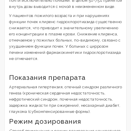
почти исключительно почками. В целом 50-75% принятой
внутрь дозы выводится с мочой в неизмененном виде.
У пациентов пожилого возраста и при нарушениях
функции почек клиренс гидрохлоротиазида существенно
снижается, что приводит к значительному увеличению
его концентрации в плазме крови. Снижение клиренса,
отмечаемое у пожилых больных, по-видимому, связано с
ухудшением функции почек. У больных с циррозом
печени изменений фармакокинетики гидрохлоротиазида
не отмечается.
Показания препарата
Артериальная гипертензия, отечный синдром различного
генеза (хроническая сердечная недостаточность,
нефротический синдром, почечная недостаточность,
задержка жидкости при ожирении), несахарный диабет,
глаукома (субкомпенсированные формы).
Режим дозирования
Способ применения и режим дозирования конкретного