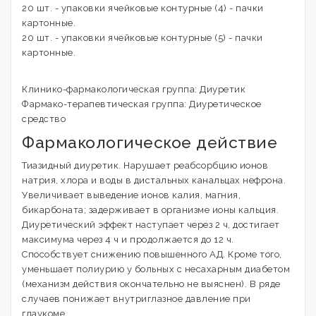
20 шт. - упаковки ячейковые контурные (4) - пачки
картонные.
20 шт. - упаковки ячейковые контурные (5) - пачки
картонные.
Клинико-фармакологическая группа: Диуретик
Фармако-терапевтическая группа: Диуретическое
средство
Фармакологическое действие
Тиазидный диуретик. Нарушает реабсорбцию ионов
натрия, хлора и воды в дистальных канальцах нефрона.
Увеличивает выведение ионов калия, магния,
бикарбоната; задерживает в организме ионы кальция.
Диуретический эффект наступает через 2 ч, достигает
максимума через 4 ч и продолжается до 12 ч.
Способствует снижению повышенного АД. Кроме того,
уменьшает полиурию у больных с несахарным диабетом
(механизм действия окончательно не выяснен). В ряде
случаев понижает внутриглазное давление при
глаукоме.