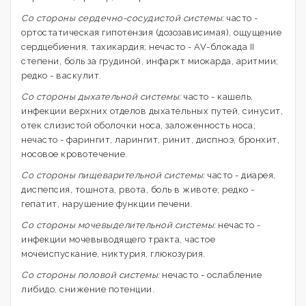
Со стороны сердечно-сосудистой системы:
часто -
ортостатическая гипотензия (дозозависимая), ощущение
сердцебиения, тахикардия; нечасто - AV-блокада II
степени, боль за грудиной, инфаркт миокарда, аритмии;
редко - васкулит.
Со стороны дыхательной системы:
часто - кашель,
инфекции верхних отделов дыхательных путей, синусит,
отек слизистой оболочки носа, заложенность носа;
нечасто - фарингит, ларингит, ринит, диспноэ, бронхит,
носовое кровотечение.
Со стороны пищеварительной системы:
часто - диарея,
диспепсия, тошнота, рвота, боль в животе; редко -
гепатит, нарушение функции печени.
Со стороны мочевыделительной системы:
нечасто -
инфекции мочевыводящего тракта, частое
мочеиспускание, никтурия, глюкозурия.
Со стороны половой системы:
нечасто - ослабление
либидо, снижение потенции.