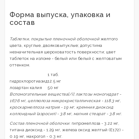
Форма выпуска, упаковка и
состав
Таблетки, покрытые пленочной оболочкой
желтого
цвета, круглые, двояковыпуклые; допустима
незначительная шероховатость поверхности; цвет
таблеток на изломе - белый или белый с желтоватым
оттенком.
1 таб.
гидрохлоротиазид
12.5 мг
лозартан калия
50 мг
Вспомогательные вещества[/i]: лактозы моногидрат -
167.6 мг, целлюлоза микрокристаллическая - 118.3 мг,
кроскармеллоза натрия - 19 мг, кремния диоксид
коллоидный (аэросил) - 3.8 мг, магния стеарат - 3.8 мг.
Состав пленочной оболочки
: гипромеллоза - 3.22 мг,
титана диоксид - 1.29 мг, железа оксид желтый (Е172) -
0.19 мг, макрогол - 0.3 мг.