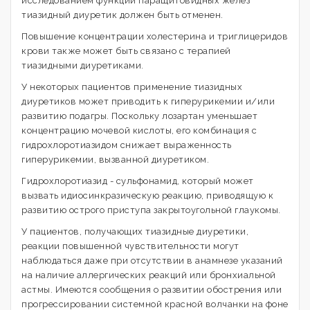
исследованием функции паращитовидных желез
тиазидный диуретик должен быть отменен.
Повышение концентрации холестерина и триглицеридов
крови также может быть связано с терапией
тиазидными диуретиками.
У некоторых пациентов применение тиазидных
диуретиков может приводить к гиперурикемии и/или
развитию подагры. Поскольку лозартан уменьшает
концентрацию мочевой кислоты, его комбинация с
гидрохлоротиазидом снижает выраженность
гиперурикемии, вызванной диуретиком.
Гидрохлоротиазид - сульфонамид, который может
вызвать идиосинкразическую реакцию, приводящую к
развитию острого приступа закрытоугольной глаукомы.
У пациентов, получающих тиазидные диуретики,
реакции повышенной чувствительности могут
наблюдаться даже при отсутствии в анамнезе указаний
на наличие аллергических реакций или бронхиальной
астмы. Имеются сообщения о развитии обострения или
прогрессировании системной красной волчанки на фоне