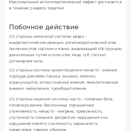
Максимальный антигипертензивный эффект достигается
в течение 3 недель терапии.
Побочное действие
Со стороны иммунной системы:
редко -
анафилактические реакции, ангионевротический отек
(включая отек гортани и языка, вызывающий обструкцию
дыхательных путей и/или отек лица, губ, глотки),
уртикарная сыпь.
Со стороны системы кроветворения:
нечасто - анемия,
пурпура Шенлейн-Геноха, экхимоз, гемолиз,
агранулоцитоз, апластическая анемия, гемолитическая
анемия, лейкопения, тромбоцитопения.
Со стороны нервной системы:
часто - головная боль,
головокружение, бессонница, повышенная
утомляемость; нечасто - мигрень, тревожность,
спутанность сознания, депрессия, нарушения сна,
нарушение памяти, сонливость, нервозность,
парестезия, тремор, обморок.