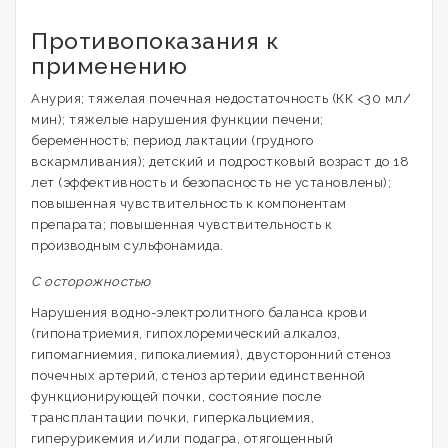
Противопоказания к
применению
Анурия; тяжелая почечная недостаточность (КК <30 мл/
мин); тяжелые нарушения функции печени;
беременность; период лактации (грудного
вскармливания); детский и подростковый возраст до 18
лет (эффективность и безопасность не установлены);
повышенная чувствительность к компонентам
препарата; повышенная чувствительность к
производным сульфонамида.
С осторожностью
Нарушения водно-электролитного баланса крови
(гипонатриемия, гипохлоремический алкалоз,
гипомагниемия, гипокалиемия), двусторонний стеноз
почечных артерий, стеноз артерии единственной
функционирующей почки, состояние после
трансплантации почки, гиперкальциемия,
гиперурикемия и/или подагра, отягощенный