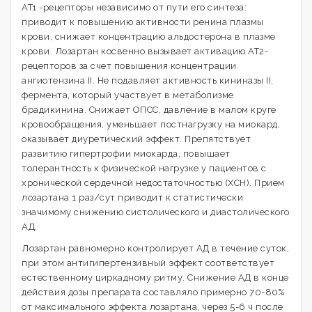
AT1 -рецепторы независимо от пути его синтеза:
приводит к повышению активности ренина плазмы
крови, снижает концентрацию альдостерона в плазме
крови. Лозартан косвенно вызывает активацию АТ2-
рецепторов за счет повышения концентрации
ангиотензина II. Не подавляет активность кининазы II,
фермента, который участвует в метаболизме
брадикинина. Снижает ОПСС, давление в малом круге
кровообращения, уменьшает постнагрузку на миокард,
оказывает диуретический эффект. Препятствует
развитию гипертрофии миокарда, повышает
толерантность к физической нагрузке у пациентов с
хронической сердечной недостаточностью (ХСН). Прием
лозартана 1 раз/сут приводит к статистически
значимому снижению систолического и диастолического
АД.
Лозартан равномерно контролирует АД в течение суток,
при этом антигипертензивный эффект соответствует
естественному циркадному ритму. Снижение АД в конце
действия дозы препарата составляло примерно 70-80%
от максимального эффекта лозартана, через 5-6 ч после