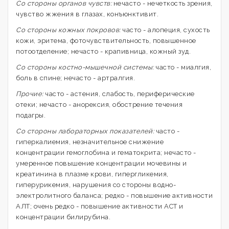
Со стороны органов чувств:
нечасто - нечеткость зрения,
чувство жжения в глазах, конъюнктивит.
Со стороны кожных покровов:
часто - алопеция, сухость
кожи, эритема, фоточувствительность, повышенное
потоотделение; нечасто - крапивница, кожный зуд.
Со стороны костно-мышечной системы:
часто - миалгия,
боль в спине; нечасто - артралгия.
Прочие:
часто - астения, слабость, периферические
отеки; нечасто - анорексия, обострение течения
подагры.
Со стороны лабораторных показателей:
часто -
гиперкалиемия, незначительное снижение
концентрации гемоглобина и гематокрита; нечасто -
умеренное повышение концентрации мочевины и
креатинина в плазме крови, гипергликемия,
гиперурикемия, нарушения со стороны водно-
электролитного баланса; редко - повышение активности
АЛТ; очень редко - повышение активности ACT и
концентрации билирубина.