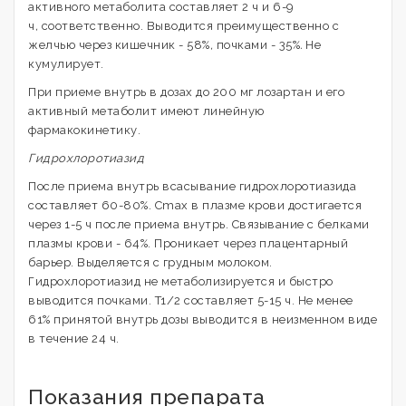
активного метаболита составляет 2 ч и 6-9
ч
,
соответственно. Выводится преимущественно с
желчью через кишечник - 58%
,
почками - 35%
.
Не
кумулирует.
При приеме внутрь в дозах до 200 мг лозартан и его
активный метаболит имеют линейную
фармакокинетику.
Гидрохлоротиазид
После приема внутрь всасывание гидрохлоротиазида
составляет 60-80%. Cmax в плазме крови достигается
через 1-5 ч после приема внутрь. Связывание с белками
плазмы крови - 64%. Проникает через плацентарный
барьер. Выделяется с грудным молоком.
Гидрохлоротиазид не метаболизируется и быстро
выводится почками. T1/2 составляет 5-15 ч. Не менее
61% принятой внутрь дозы выводится в неизменном виде
в течение 24 ч.
Показания препарата