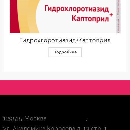
Гидрохлоротиазид+Каптоприл
Подробнее
129515
Москва
,
ул. Академика Королева д. 13 стр. 1