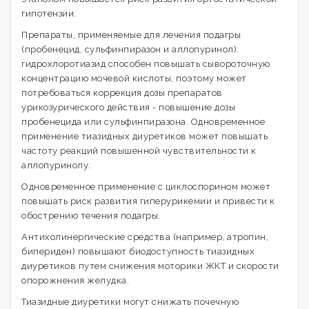
гипотензии.
Препараты, применяемые для лечения подагры
(пробенецид, сульфинпиразон и аллопуринол):
гидрохлоротиазид способен повышать сывороточную
концентрацию мочевой кислоты, поэтому может
потребоваться коррекция дозы препаратов
урикозурического действия - повышение дозы
пробенецида или сульфинпиразона. Одновременное
применение тиазидных диуретиков может повышать
частоту реакций повышенной чувствительности к
аллопуринолу.
Одновременное применение с циклоспорином может
повышать риск развития гиперурикемии и привести к
обострению течения подагры.
Антихолинергические средства (например, атропин,
бипериден) повышают биодоступность тиазидных
диуретиков путем снижения моторики ЖКТ и скорости
опорожнения желудка.
Тиазидные диуретики могут снижать почечную