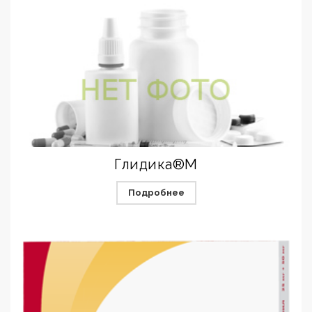
Глидика®М
Подробнее