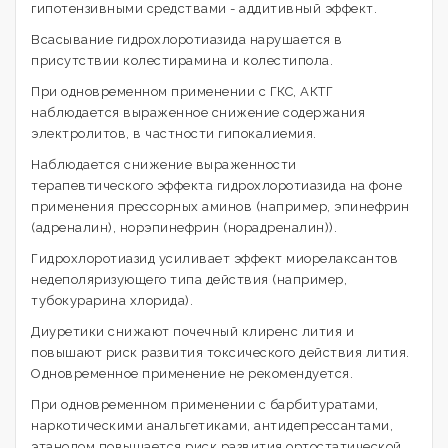
гипотензивными средствами - аддитивный эффект.
Всасывание гидрохлоротиазида нарушается в
присутствии колестирамина и колестипола.
При одновременном применении с ГКС, АКТГ
наблюдается выраженное снижение содержания
электролитов, в частности гипокалиемия.
Наблюдается снижение выраженности
терапевтического эффекта гидрохлоротиазида на фоне
применения прессорных аминов (например, эпинефрин
(адреналин), норэпинефрин (норадреналин)).
Гидрохлоротиазид усиливает эффект миорелаксантов
недеполяризующего типа действия (например,
тубокурарина хлорида).
Диуретики снижают почечный клиренс лития и
повышают риск развития токсического действия лития.
Одновременное применение не рекомендуется.
При одновременном применении с барбитуратами,
наркотическими анальгетиками, антидепрессантами,
этанолом повышается риск развития ортостатической