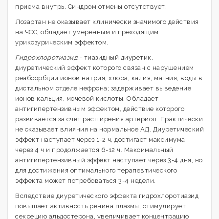
приема внутрь. Синдром отмены отсутствует.
Лозартан не оказывает клинически значимого действия
на ЧСС, обладает умеренным и преходящим
урикозурическим эффектом.
Гидрохлоротиазид
- тиазидный диуретик,
диуретический эффект которого связан с нарушением
реабсорбции ионов натрия, хлора, калия, магния, воды в
дистальном отделе нефрона; задерживает выведение
ионов кальция, мочевой кислоты. Обладает
антигипертензивным эффектом, действие которого
развивается за счет расширения артериол. Практически
не оказывает влияния на нормальное АД. Диуретический
эффект наступает через 1-2 ч, достигает максимума
через 4 ч и продолжается 6-12 ч. Максимальный
антигипертензивный эффект наступает через 3-4 дня, но
для достижения оптимального терапевтического
эффекта может потребоваться 3-4 недели.
Вследствие диуретического эффекта гидрохлоротиазид
повышает активность ренина плазмы, стимулирует
секрецию альдостерона, увеличивает концентрацию