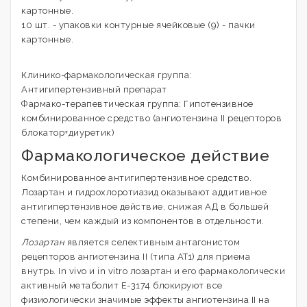
картонные.
10 шт. - упаковки контурные ячейковые (9) - пачки
картонные.
Клинико-фармакологическая группа:
Антигипертензивный препарат
Фармако-терапевтическая группа: Гипотензивное
комбинированное средство (ангиотензина II рецепторов
блокатор+диуретик)
Фармакологическое действие
Комбинированное антигипертензивное средство.
Лозартан и гидрохлоротиазид оказывают аддитивное
антигипертензивное действие, снижая АД в большей
степени, чем каждый из компонентов в отдельности.
Лозартан
является селективным антагонистом
рецепторов ангиотензина II (типа AT1) для приема
внутрь. In vivo и in vitro лозартан и его фармакологически
активный метаболит Е-3174 блокируют все
физиологически значимые эффекты ангиотензина II на