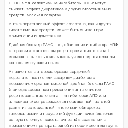
НПВС, в т.ч. селективные ингибиторы ЦОГ-2 могут
снижать эффект диуретиков и других гипотензивных
средств, включая лозартан.
Антигипертензивный эффект лозартана, как и других
гипотензивных средств, может быть снижен при
применении индометацина.
Двойная блокада РААС, т.е. добавление ингибитора АПФ
к терапии антагонистом рецепторов ангиотензина II,
возможна только в отдельных случаях под тщательным
контролем функции почек.
У пациентов с атеросклерозом, сердечной
недостаточностью или сахарным диабетом с
поражением органов-мишеней, двойная блокада РААС
(при одновременном применении антагонистов
рецепторов ангиотензина II, ингибиторов АПФ или
алискирена) сопровождается повышенной частотой
развития артериальной гипотензии, обмороков,
гиперкалиемии и нарушений функции почек (включая
острую почечную недостаточность) в сравнении с
применением препарата одной из перечисленных групп.