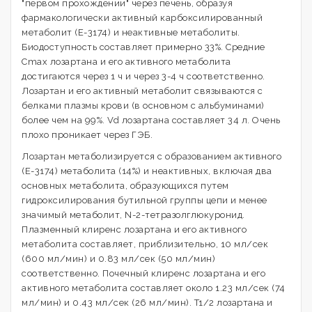
"первом прохождении" через печень, образуя
фармакологически активный карбоксилированный
метаболит (Е-3174) и неактивные метаболиты.
Биодоступность составляет примерно 33%. Средние
Cmax лозартана и его активного метаболита
достигаются через 1 ч и через 3-4 ч соответственно.
Лозартан и его активный метаболит связываются с
белками плазмы крови (в основном с альбуминами)
более чем на 99%. Vd лозартана составляет 34 л. Очень
плохо проникает через ГЭБ.
Лозартан метаболизируется с образованием активного
(Е-3174) метаболита (14%) и неактивных, включая два
основных метаболита, образующихся путем
гидроксилирования бутильной группы цепи и менее
значимый метаболит, N-2-тетразолглюкуронид.
Плазменный клиренс лозартана и его активного
метаболита составляет, приблизительно, 10 мл/сек
(600 мл/мин) и 0.83 мл/сек (50 мл/мин)
соответственно. Почечный клиренс лозартана и его
активного метаболита составляет около 1.23 мл/сек (74
мл/мин) и 0.43 мл/сек (26 мл/мин). T1/2 лозартана и