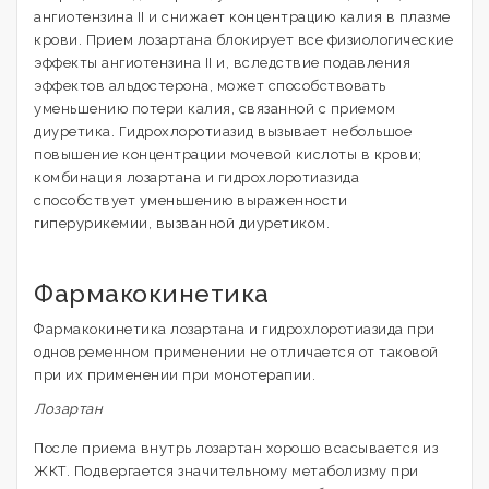
ангиотензина II и снижает концентрацию калия в плазме
крови. Прием лозартана блокирует все физиологические
эффекты ангиотензина II и, вследствие подавления
эффектов альдостерона, может способствовать
уменьшению потери калия, связанной с приемом
диуретика. Гидрохлоротиазид вызывает небольшое
повышение концентрации мочевой кислоты в крови;
комбинация лозартана и гидрохлоротиазида
способствует уменьшению выраженности
гиперурикемии, вызванной диуретиком.
Фармакокинетика
Фармакокинетика лозартана и гидрохлоротиазида при
одновременном применении не отличается от таковой
при их применении при монотерапии.
Лозартан
После приема внутрь лозартан хорошо всасывается из
ЖКТ. Подвергается значительному метаболизму при