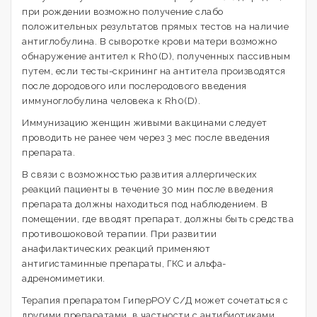
при рождении возможно получение слабо
положительных результатов прямых тестов на наличие
антиглобулина. В сыворотке крови матери возможно
обнаружение антител к Rh0(D), полученных пассивным
путем, если тесты-скрининг на антитела производятся
после дородового или послеродового введения
иммуноглобулина человека к Rh0(D).
Иммунизацию женщин живыми вакцинами следует
проводить не ранее чем через 3 мес после введения
препарата.
В связи с возможностью развития аллергических
реакций пациенты в течение 30 мин после введения
препарата должны находиться под наблюдением. В
помещении, где вводят препарат, должны быть средства
противошоковой терапии. При развитии
анафилактических реакций применяют
антигистаминные препараты, ГКС и альфа-
адреномиметики.
Терапия препаратом ГиперРОУ С/Д может сочетаться с
другими препаратами, в частности с антибиотиками.