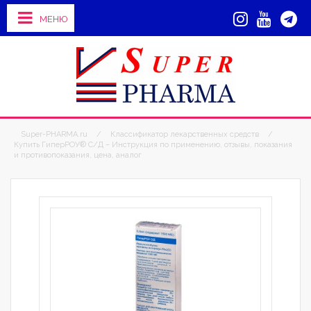
МЕНЮ
Super-PHARMA.ru
/
Классификатор лекарственных средств
/
Купить ГиперРОУ® С/Д – Инструкция по применению, отзывы, показания
и противопоказания, цена, аналог