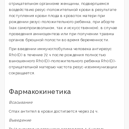
отрицательном организме женщины, подвергшемся
воздействию резус-положительной крови в результате
поступления крови плода в кровоток матери при
рождении резус-положительного ребенка, при аборте
(как самопроизвольном, так и искусственном), в случае
проведения амниоцентеза или при получении травмы
органов брюшной полости во время беременности.
При введении иммуноглобулина человека антирезус
Rh0(D) в течение 72 ч после рождения полностью
выношенного Rh0(D)-положительного ребенка Rh0(D)-
отрицательной матерью частота резус-изоиммунизации
сокращается.
Фармакокинетика
Всасывание
Cmax антител в крови достигается через 24 ч.
Выведение