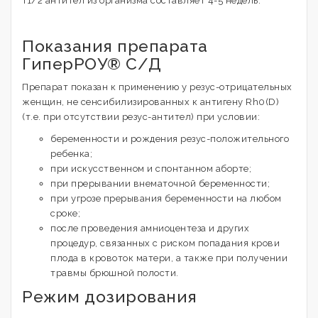
T1/2 антител из организма составляет 4-5 недель.
Показания препарата
ГиперРОУ® С/Д
Препарат показан к применению у резус-отрицательных
женщин, не сенсибилизированных к антигену Rh0(D)
(т.е. при отсутствии резус-антител) при условии:
беременности и рождения резус-положительного
ребенка;
при искусственном и спонтанном аборте;
при прерывании внематочной беременности;
при угрозе прерывания беременности на любом
сроке;
после проведения амниоцентеза и других
процедур, связанных с риском попадания крови
плода в кровоток матери, а также при получении
травмы брюшной полости.
Режим дозирования