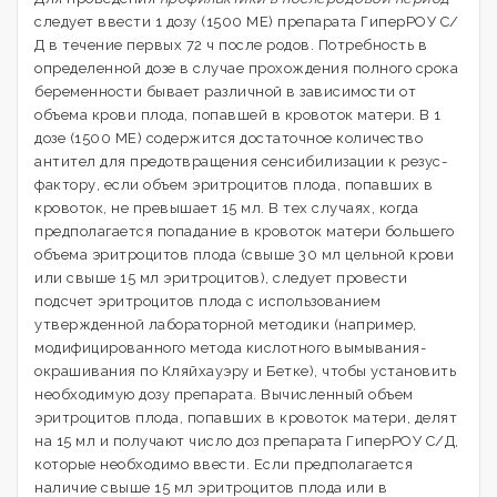
следует ввести 1 дозу (1500 МЕ) препарата ГиперРОУ С/
Д в течение первых 72 ч после родов. Потребность в
определенной дозе в случае прохождения полного срока
беременности бывает различной в зависимости от
объема крови плода, попавшей в кровоток матери. В 1
дозе (1500 МЕ) содержится достаточное количество
антител для предотвращения сенсибилизации к резус-
фактору, если объем эритроцитов плода, попавших в
кровоток, не превышает 15 мл. В тех случаях, когда
предполагается попадание в кровоток матери большего
объема эритроцитов плода (свыше 30 мл цельной крови
или свыше 15 мл эритроцитов), следует провести
подсчет эритроцитов плода с использованием
утвержденной лабораторной методики (например,
модифицированного метода кислотного вымывания-
окрашивания по Кляйхауэру и Бетке), чтобы установить
необходимую дозу препарата. Вычисленный объем
эритроцитов плода, попавших в кровоток матери, делят
на 15 мл и получают число доз препарата ГиперРОУ С/Д,
которые необходимо ввести. Если предполагается
наличие свыше 15 мл эритроцитов плода или в