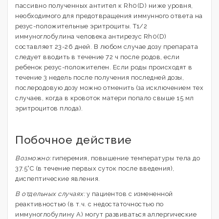
пассивно полученных антител к Rh0(D) ниже уровня,
необходимого для предотвращения иммунного ответа на
резус-положительные эритроциты. T1/2
иммуноглобулина человека антирезус Rh0(D)
составляет 23-26 дней. В любом случае дозу препарата
следует вводить в течение 72 ч после родов, если
ребенок резус-положителен. Если роды происходят в
течение 3 недель после получения последней дозы,
послеродовую дозу можно отменить (за исключением тех
случаев, когда в кровоток матери попало свыше 15 мл
эритроцитов плода).
Побочное действие
Возможно:
гиперемия, повышение температуры тела до
37.5°C (в течение первых суток после введения),
диспептические явления.
В отдельных случаях:
у пациентов с измененной
реактивностью (в т.ч. с недостаточностью по
иммуноглобулину А) могут развиваться аллергические