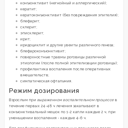
конъюнктивит (негнойный и аллергический);
кератит;
кератоконъюнктивит (без повреждения эпителия);
блефарит;
склерит;
эписклерит;
ирит;
иридоциклит и другие увеиты различного генеза;
блефароконъюнктивит;
поверхностные травмы роговицы различной
этиологии (после полной эпителизации роговицы);
профилактика воспаления после оперативных
вмешательств;
симпатическая офтальмия.
Режим дозирования
Взрослым при
выраженном воспалительном процессе
в
течение первых 24-48 ч лечения закапывают в
конъюнктивальный мешок по 1-2 капли каждые 2 ч, при
уменьшении воспаления - каждые 4-6 ч.