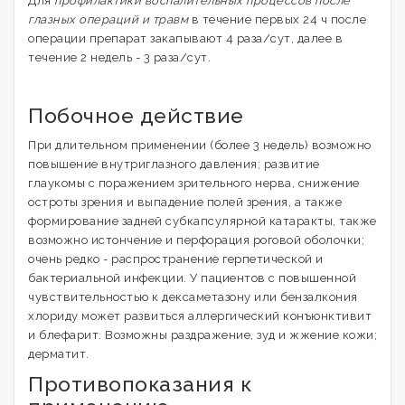
Для
профилактики воспалительных процессов после
глазных операций и травм
в течение первых 24 ч после
операции препарат закапывают 4 раза/сут, далее в
течение 2 недель - 3 раза/сут.
Побочное действие
При длительном применении (более 3 недель) возможно
повышение внутриглазного давления; развитие
глаукомы с поражением зрительного нерва, снижение
остроты зрения и выпадение полей зрения, а также
формирование задней субкапсулярной катаракты, также
возможно истончение и перфорация роговой оболочки;
очень редко - распространение герпетической и
бактериальной инфекции. У пациентов с повышенной
чувствительностью к дексаметазону или бензалкония
хлориду может развиться аллергический конъюнктивит
и блефарит. Возможны раздражение, зуд и жжение кожи;
дерматит.
Противопоказания к