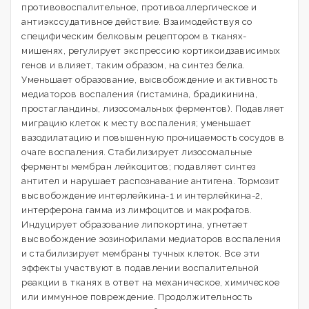
противовоспалительное, противоаллергическое и
антиэкссудативное действие. Взаимодействуя со
специфическим белковым рецептором в тканях-
мишенях, регулирует экспрессию кортикоидзависимых
генов и влияет, таким образом, на синтез белка.
Уменьшает образование, высвобождение и активность
медиаторов воспаления (гистамина, брадикинина,
простагландины, лизосомальных ферментов). Подавляет
миграцию клеток к месту воспаления; уменьшает
вазодилатацию и повышенную проницаемость сосудов в
очаге воспаления. Стабилизирует лизосомальные
ферменты мембран лейкоцитов; подавляет синтез
антител и нарушает распознавание антигена. Тормозит
высвобождение интерлейкина-1 и интерлейкина-2,
интерферона гамма из лимфоцитов и макрофагов.
Индуцирует образование липокортина, угнетает
высвобождение эозинофилами медиаторов воспаления
и стабилизирует мембраны тучных клеток. Все эти
эффекты участвуют в подавлении воспалительной
реакции в тканях в ответ на механическое, химическое
или иммунное повреждение. Продолжительность