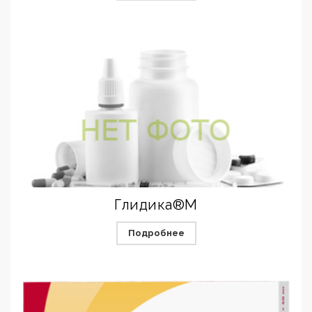
Глидика®М
Подробнее