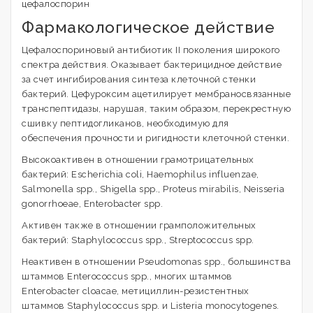
цефалоспорин
Фармакологическое действие
Цефалоспориновый антибиотик II поколения широкого
спектра действия. Оказывает бактерицидное действие
за счет ингибирования синтеза клеточной стенки
бактерий. Цефуроксим ацетилирует мембраносвязанные
транспептидазы, нарушая, таким образом, перекрестную
сшивку пептидогликанов, необходимую для
обеспечения прочности и ригидности клеточной стенки.
Высокоактивен в отношении грамотрицательных
бактерий: Escherichia coli, Haemophilus influenzae,
Salmonella spp., Shigella spp., Proteus mirabilis, Neisseria
gonorrhoeae, Enterobacter spp.
Активен также в отношении грамположительных
бактерий: Staphylococcus spp., Streptococcus spp.
Неактивен в отношении Pseudomonas spp., большинства
штаммов Enterococcus spp., многих штаммов
Enterobacter cloacae, метициллин-резистентных
штаммов Staphylococcus spp. и Listeria monocytogenes.