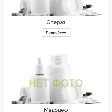
Операз
Подробнее
Медоцеф