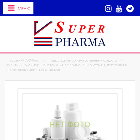
МЕНЮ
Super-PHARMA.ru
/
Классификатор лекарственных средств
/
Купить Зиноксимор – Инструкция по применению, отзывы, показания и
противопоказания, цена, аналог