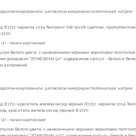
гидрогенизированное, целлюлоза микрокристаллическая, натрия
д (E171), чернила 1014 Текпринт SW-9008 (шеллак, пропиленглик
172)).
1) - пачки картонные*.
пусом белого цвета, с нанесенными черными чернилами логотипом
ем дозировки "ZONEGRAN 50", содержимое капсул - белый и белы
ых включений.
гидрогенизированное, целлюлоза микрокристаллическая, натрия
 (E171), краситель железа оксид черный (E172), чернила 1014 Тек
д, краситель железа оксид черный (E172)).
2) - пачки картонные*.
орпусом белого цвета, с нанесенными черными чернилами логотип
ем дозировки "ZONEGRAN 100", содержимое капсул - белый и бел