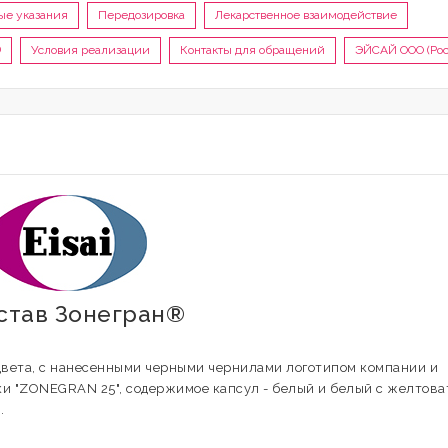
ые указания
Передозировка
Лекарственное взаимодействие
®
Условия реализации
Контакты для обращений
ЭЙСАЙ ООО (Рос
остав Зонегран®
цвета, с нанесенными черными чернилами логотипом компании и
ки "ZONEGRAN 25", содержимое капсул - белый и белый с желтов
.