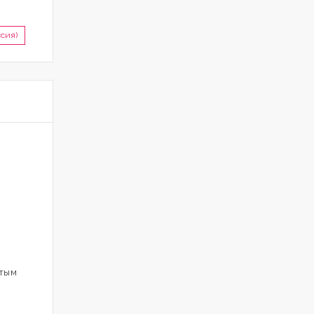
сия)
атым