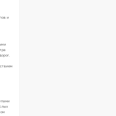
пов и
ными
тра
дорог,
йствием
упами
ослых
ном