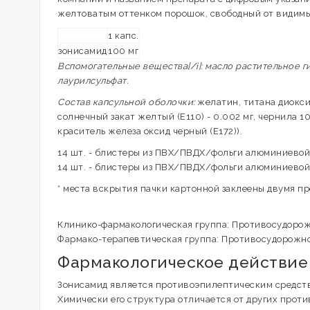
желтоватым оттенком порошок, свободный от видим
1 капс.
зонисамид
100 мг
Вспомогательные вещества[/i]: масло растительное 
лаурилсульфат.
Состав капсульной оболочки:
желатин, титана диоксид
солнечный закат желтый (E110) - 0.002 мг, чернила 
краситель железа оксид черный (E172)).
14 шт. - блистеры из ПВХ/ПВДХ/фольги алюминиевой (
14 шт. - блистеры из ПВХ/ПВДХ/фольги алюминиевой (
* места вскрытия пачки картонной заклеены двумя 
Клинико-фармакологическая группа: Противосудоро
Фармако-терапевтическая группа: Противосудорожно
Фармакологическое действие
Зонисамид является противоэпилептическим средством
Химически его структура отличается от других прот