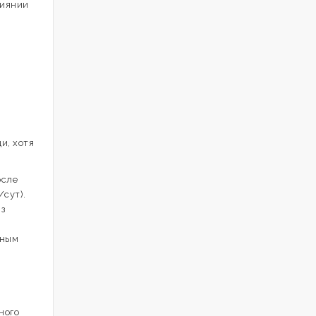
лиянии
и, хотя
осле
/сут).
з
тным
ного