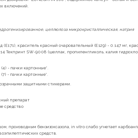
ых включений.
гидрогенизированное, целлюлоза микрокристаллическая, натрия
 (E171), краситель красный очаровательный (E129) - 0.147 мг, кра
1014 Текпринт SW-9008 (шеллак, пропиленгликоль, калия гидрохло
4) - пачки картонные*.
7) - пачки картонные*.
прозрачными защитными стикерами.
жный препарат
е средство
, производным бензизоксазола, in vitro слабо угнетает карбоанг
ивоэпилептических средств.