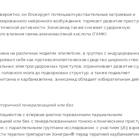
 вероятно, он блокирует потенциалчувствительные натриевые и
зированного нейронного возбуждения, тормозит развитие присту
тической активности. Зонисамид также снижает судорожную
ого влияния гамма-аминомасляной кислоты (ГАМК).
чена на различных моделях эпилепсии, в группах с индуцирован
роявил себя как противоэпилептическое средство широкого спек
альных электросудорожных приступов, ограничивает развитие су
головного мозга до подкорковых структур, а также подавляет
енитоина и карбамазепина, зонисамид обладает избирательным де
торичной генерализацией или без
 пациентов с впервые диагностированными парциальными
ацией или без, с генерализованными тонико-клоническими прист
ом, с параллельными группами исследовании, с участием 583 взр
сти терапии препаратом Зонегран® перед терапией карбамазепи