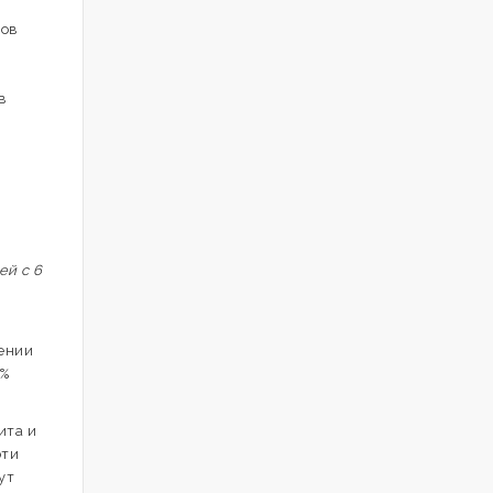
пов
в
ей с 6
ении
1%
ита и
эти
ут