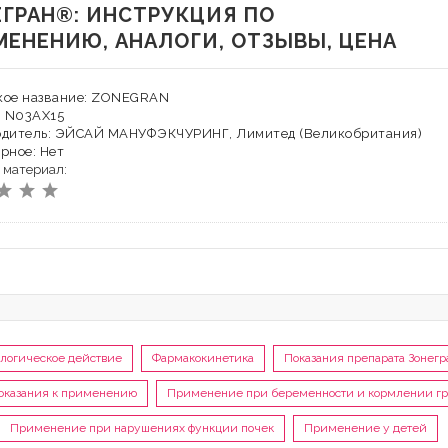
ЕГРАН®: ИНСТРУКЦИЯ ПО
МЕНЕНИЮ, АНАЛОГИ, ОТЗЫВЫ, ЦЕНА
кое название: ZONEGRAN
: N03AX15
одитель: ЭЙСАЙ МАНУФЭКЧУРИНГ, Лимитед (Великобритания)
рное: Нет
 материал:
логическое действие
Фармакокинетика
Показания препарата Зонег
оказания к применению
Применение при беременности и кормлении г
Применение при нарушениях функции почек
Применение у детей