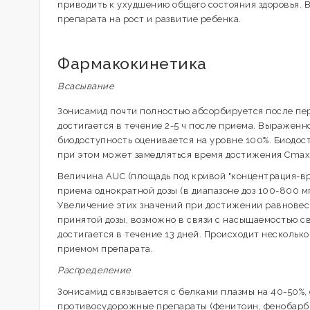
приводить к ухудшению общего состояния здоровья. 
препарата на рост и развитие ребенка.
Фармакокинетика
Всасывание
Зонисамид почти полностью абсорбируется после пер
достигается в течение 2-5 ч после приема. Выраженн
биодоступность оценивается на уровне 100%. Биодост
при этом может замедляться время достижения Cmax 
Величина AUC (площадь под кривой "концентрация-в
приема однократной дозы (в диапазоне доз 100-800 мг
Увеличение этих значений при достижении равновес
принятой дозы, возможно в связи с насыщаемостью с
достигается в течение 13 дней. Происходит нескольк
приемом препарата.
Распределение
Зонисамид связывается с белками плазмы на 40-50%, с
противосудорожные препараты (фенитоин, фенобарби