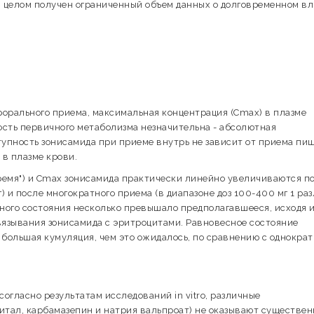
В целом получен ограниченный объем данных о долговременном в
орального приема, максимальная концентрация (Cmax) в плазме
ость первичного метаболизма незначительна - абсолютная
упность зонисамида при приеме внутрь не зависит от приема пищ
в плазме крови.
ремя") и Cmax зонисамида практически линейно увеличиваются п
) и после многократного приема (в диапазоне доз 100-400 мг 1 раз
ного состояния несколько превышало предполагавшееся, исходя и
вязывания зонисамида с эритроцитами. Равновесное состояние
о большая кумуляция, чем это ожидалось, по сравнению с однокра
огласно результатам исследований in vitro, различные
тал, карбамазепин и натрия вальпроат) не оказывают существен