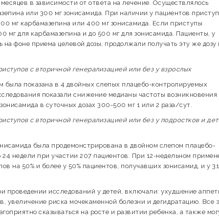
месяцев в зависимости от ответа на лечение. Осуществлялось
азепина или 300 мг зонисамида. При наличии у пациентов присту
800 мг карбамазепина или 400 мг зонисамида. Если приступы
0 мг для карбамазепина и до 500 мг для зонисамида. Пациенты, у
 на фоне приема целевой дозы, продолжали получать эту же дозу 
иступов с вторичной генерализацией или без у взрослых
 была показана в 4 двойных слепых плацебо-контролируемых
исследования показали снижение медианы частоты возникновения
нисамида в суточных дозах 300-500 мг 1 или 2 раза/сут.
ступов с вторичной генерализацией или без у подростков и дет
 зонисамида была продемонстрирована в двойном слепом плацебо-
24 недели при участии 207 пациентов. При 12-недельном примен
в на 50% и более у 50% пациентов, получавших зонисамид, и у 3
и проведении исследований у детей, включали: ухудшение аппет
, увеличение риска мочекаменной болезни и дегидратацию. Все 
гоприятно сказываться на росте и развитии ребенка, а также мог