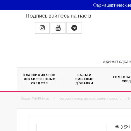
Фармацевтические
Подписывайтесь на нас в
Единый справ
КЛАССИФИКАТОР
БАДЫ И
ГОМЕОПА
ЛЕКАРСТВЕННЫХ
ПИЩЕВЫЕ
СРЕ
СРЕДСТВ
ДОБАВКИ
Super-PHARMA.ru
/
Классификатор лекарственных средств
/ К
3 581