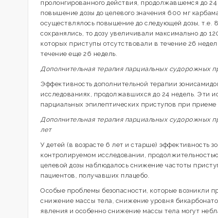
пролонгированного действия, продолжавшемся до 24 
повышение дозы до целевого значения 600 мг карбам
осуществлялось повышение до следующей дозы, т.е. 
сохранялись, то дозу увеличивали максимально до 120
которых приступы отсутствовали в течение 26 недель
течение еще 26 недель.
Дополнительная терапия парциальных судорожных пр
Эффективность дополнительной терапии зонисамидом
исследованиях, продолжавшихся до 24 недель. Эти 
парциальных эпилептических приступов при приеме зо
Дополнительная терапия парциальных судорожных при
лет
У детей (в возрасте 6 лет и старше) эффективность
контролируемом исследовании, продолжительностью 
целевой дозы наблюдалось снижение частоты приступо
пациентов, получавших плацебо.
Особые проблемы безопасности, которые возникли пр
снижение массы тела, снижение уровня бикарбонатов
явления и особенно снижение массы тела могут небла