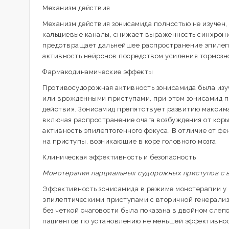
Механизм действия
Механизм действия зонисамида полностью не изучен,
кальциевые каналы, снижает выраженность синхрони
предотвращает дальнейшее распространение эпилеп
активность нейронов посредством усиления тормозн
Фармакодинамические эффекты
Противосудорожная активность зонисамида была изу
или врожденными приступами, при этом зонисамид п
действия. Зонисамид препятствует развитию максим
включая распространение очага возбуждения от коры 
активность эпилептогенного фокуса. В отличие от ф
на приступы, возникающие в коре головного мозга.
Клиническая эффективность и безопасность
Монотерапия парциальных судорожных приступов с в
Эффективность зонисамида в режиме монотерапии у
эпилептическими приступами с вторичной генерализ
без четкой очаговости была показана в двойном слеп
пациентов по установлению не меньшей эффективно