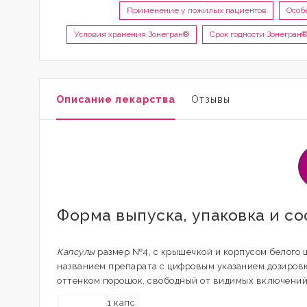
Применение у пожилых пациентов
Особ
Условия хранения Зонегран®
Срок годности Зонегран
Описание лекарства
Отзывы
Форма выпуска, упаковка и с
Капсулы
размер №4, с крышечкой и корпусом белого 
названием препарата с цифровым указанием дозиров
оттенком порошок, свободный от видимых включений
1 капс.