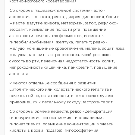
костно-мозгового кроветворения.
Со стороны пищеварительной системы:
часто -
анорексия, тошнота, рвота, диарея, диспепсия, боли в
животе, вздутие живота, метеоризм, запор, рефлюкс-
эзофагит, изъязвление полости рта, повышение
активности печеночных ферментов; возможны
гипербилирубинемия, желтуха, гепатит; редко -
желудочно-кишечные кровотечения, мелена, асцит, язва
желудка, гастрит, гастро-эзофагеальный рефлюкс,
сухость во рту, печеночная недостаточность, колит,
непроходимость кишечника, панкреатит, повышение
аппетита.
Имеются отдельные сообщения о развитии
цитолитического или холестатического гепатита и
печеночной недостаточности, в некоторых случаях
приводивших к летальному исходу; гастроэнтерит.
Со стороны обмена веществ:
редко - дегидратация,
гиперурикемия, гипокалиемия, гиперкалиемия,
гипонатриемия, повышение концентрации мочевой
кислоты в крови, подагра), гипофосфатемия,