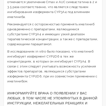
отмечается увеличение Cmax и AUC симвастатина в 2 и
3.5 раза соответственно, что является следствием
ингибирования изофермента CYP3A4 под влиянием
иматиниба.
Рекомендуется с осторожностью применять иматиниб
одновременно с препаратами, являющимися
субстратами CYP3A4 и имеющих узкий диапазон
терапевтической концентрации, а также с препаратами,
содержащими парацетамол.
В исследованиях in vitro было показано, что иматиниб
ингибирует изофермент CYP2D6 в тех же
концентрациях, в которых он ингибирует CYP3A4. В
связи с этим следует учитывать возможность усиления
эффектов препаратов, являющихся субстратами
изофермента CYP2D6, при их совместном применении с
иматинибом.
ИНФОРМИРУЙТЕ ВРАЧА О ПОЯВЛЕНИИ У ВАС
ЛЮБЫХ, В ТОМ ЧИСЛЕ НЕ УПОМЯНУТЫХ В ДАННОЙ
ИНСТРУКЦИИ, НЕЖЕЛАТЕЛЬНЫХ РЕАКЦИЯХ И