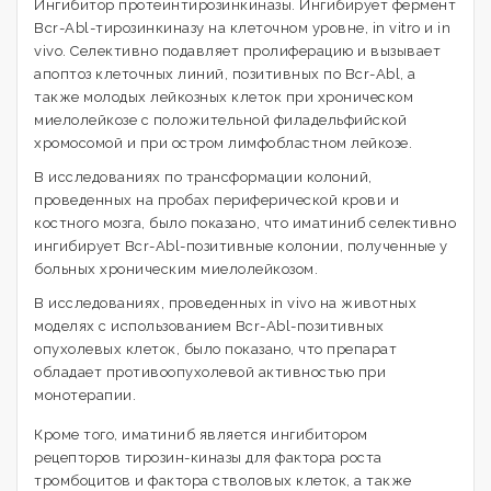
Ингибитор протеинтирозинкиназы. Ингибирует фермент
Bcr-Abl-тирозинкиназу на клеточном уровне, in vitro и in
vivo. Селективно подавляет пролиферацию и вызывает
апоптоз клеточных линий, позитивных по Bcr-Abl, а
также молодых лейкозных клеток при хроническом
миелолейкозе с положительной филадельфийской
хромосомой и при остром лимфобластном лейкозе.
В исследованиях по трансформации колоний,
проведенных на пробах периферической крови и
костного мозга, было показано, что иматиниб селективно
ингибирует Bcr-Abl-позитивные колонии, полученные у
больных хроническим миелолейкозом.
В исследованиях, проведенных in vivo на животных
моделях с использованием Bcr-Abl-позитивных
опухолевых клеток, было показано, что препарат
обладает противоопухолевой активностью при
монотерапии.
Кроме того, иматиниб является ингибитором
рецепторов тирозин-киназы для фактора роста
тромбоцитов и фактора стволовых клеток, а также