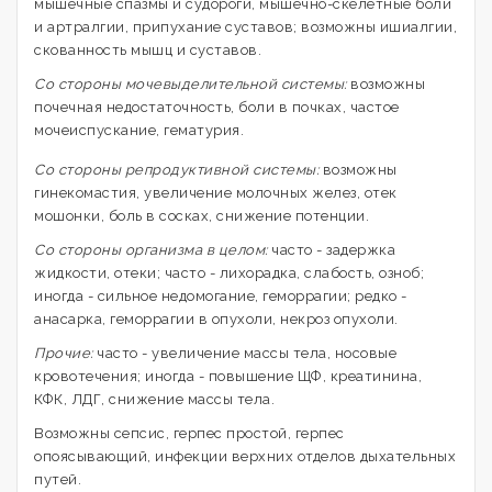
мышечные спазмы и судороги, мышечно-скелетные боли
и артралгии, припухание суставов; возможны ишиалгии,
скованность мышц и суставов.
Со стороны мочевыделительной системы:
возможны
почечная недостаточность, боли в почках, частое
мочеиспускание, гематурия.
Со стороны репродуктивной системы:
возможны
гинекомастия, увеличение молочных желез, отек
мошонки, боль в сосках, снижение потенции.
Со стороны организма в целом:
часто - задержка
жидкости, отеки; часто - лихорадка, слабость, озноб;
иногда - сильное недомогание, геморрагии; редко -
анасарка, геморрагии в опухоли, некроз опухоли.
Прочие:
часто - увеличение массы тела, носовые
кровотечения; иногда - повышение ЩФ, креатинина,
КФК, ЛДГ, снижение массы тела.
Возможны сепсис, герпес простой, герпес
опоясывающий, инфекции верхних отделов дыхательных
путей.