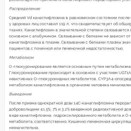
Распределение
Средний Vd канаглифлозина в равновесном состоянии после
у здоровых лиц составил 119 л, что свидетельствует об обш
тканях. Канаглифлозин в значительной степени связывается с
основном с альбумином. Связывание с белками не зависит о
канаглифлозина в плазме. Связывание с белками плазмы знач
пациентов с почечной или печеночной недостаточностью.
Метаболизм
О-глюкуронирование является основным путем метаболизма
Глюкуронирование происходит в основном с участием UGT1A
неактивных О-глюкуронидных метаболитов. СYР3А4-опосред
метаболизм канаглифлозниа в организме человека минимален
Выведение
После приема однократной дозы 14С-канаглифлозина перора
добровольцами 41.5%, 7% и 3.2% введенной радиоактивной до
виде канаглифлозина, гидроксилированного метаболита и О
метаболита, соответственно. Кишечно-печеночная циркуляц
незначительна.