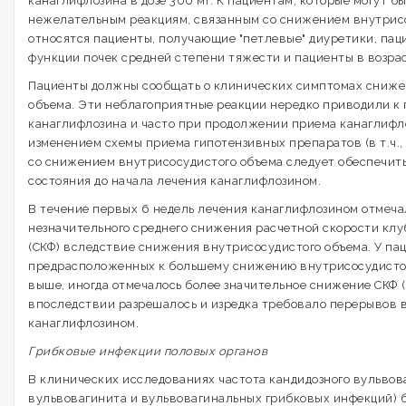
канаглифлозина в дозе 300 мг. К пациентам, которые могут 
нежелательным реакциям, связанным со снижением внутрисо
относятся пациенты, получающие "петлевые" диуретики, па
функции почек средней степени тяжести и пациенты в возрас
Пациенты должны сообщать о клинических симптомах сниже
объема. Эти неблагоприятные реакции нередко приводили 
канаглифлозина и часто при продолжении приема канаглифл
изменением схемы приема гипотензивных препаратов (в т.ч.,
со снижением внутрисосудистого объема следует обеспечит
состояния до начала лечения канаглифлозином.
В течение первых 6 недель лечения канаглифлозином отмеча
незначительного среднего снижения расчетной скорости кл
(СКФ) вследствие снижения внутрисосудистого объема. У па
предрасположенных к большему снижению внутрисосудистого
выше, иногда отмечалось более значительное снижение СКФ (
впоследствии разрешалось и изредка требовало перерывов 
канаглифлозином.
Грибковые инфекции половых органов
В клинических исследованиях частота кандидозного вульвоваг
вульвовагинита и вульвовагинальных грибковых инфекций) 