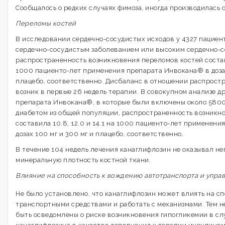
Сообщалось о редких случаях фимоза, иногда производилась 
Переломы костей
В исследовании сердечно-сосудистых исходов у 4327 пациен
сердечно-сосудистым заболеванием или высоким сердечно-
распространенность возникновения переломов костей состави
1000 пациенто-лет применения препарата Инвокана® в дозах
плацебо, соответственно. Дисбаланс в отношении распрост
возник в первые 26 недель терапии. В совокупном анализе д
препарата Инвокана®, в которые были включены около 5800
диабетом из общей популяции, распространенность возникн
составила 10.8, 12.0 и 14.1 на 1000 пациенто-лет применен
дозах 100 мг и 300 мг и плацебо, соответственно.
В течение 104 недель лечения канаглифлозин не оказывал не
минеральную плотность костной ткани.
Влияние на способность к вождению автотранспорта и упр
Нe было установлено, что канаглифлозин может влиять на с
транспортными средствами и работать с механизмами. Тем н
быть осведомлены о риске возникновения гипогликемии в с