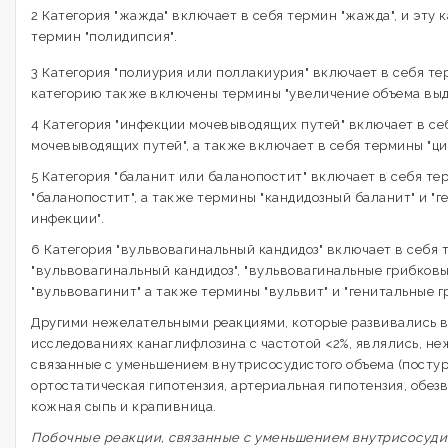
2 Категория "жажда" включает в себя термин "жажда", и эту 
термин "полидипсия".
3 Категория "полиурия или поллакиурия" включает в себя тер
категорию также включены термины "увеличение объема выде
4 Категория "инфекции мочевыводящих путей" включает в се
мочевыводящих путей", а также включает в себя термины "цис
5 Категория "баланит или баланопостит" включает в себя те
"баланопостит", а также термины "кандидозный баланит" и "
инфекции".
6 Категория "вульвовагинальный кандидоз" включает в себя
"вульвовагинальный кандидоз", "вульвовагинальные грибковы
"вульвовагинит" а также термины "вульвит" и "генитальные 
Другими нежелательными реакциями, которые развивались 
исследованиях канаглифлозина с частотой <2%, являлись, н
связанные с уменьшением внутрисосудистого объема (посту
ортостатическая гипотензия, артериальная гипотензия, обез
кожная сыпь и крапивница.
Побочные реакции, связанные с уменьшением внутрисосуди