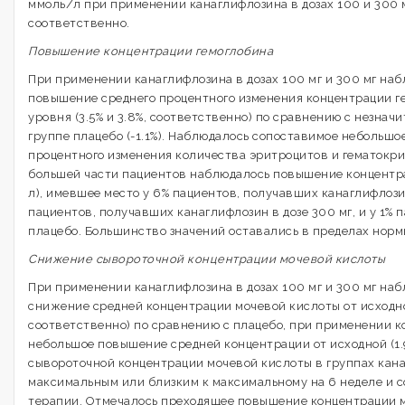
ммоль/л при применении канаглифлозина в дозах 100 и 300 м
соответственно.
Повышение концентрации гемоглобина
При применении канаглифлозина в дозах 100 мг и 300 мг на
повышение среднего процентного изменения концентрации ге
уровня (3.5% и 3.8%, соответственно) по сравнению с незна
группе плацебо (-1.1%). Наблюдалось сопоставимое небольш
процентного изменения количества эритроцитов и гематокрит
большей части пациентов наблюдалось повышение концентра
л), имевшее место у 6% пациентов, получавших канаглифлозин 
пациентов, получавших канаглифлозин в дозе 300 мг, и у 1%
плацебо. Большинство значений оставались в пределах норм
Снижение сывороточной концентрации мочевой кислоты
При применении канаглифлозина в дозах 100 мг и 300 мг на
снижение средней концентрации мочевой кислоты от исходного
соответственно) по сравнению с плацебо, при применении к
небольшое повышение средней концентрации от исходной (1.
сывороточной концентрации мочевой кислоты в группах кан
максимальным или близким к максимальному на 6 неделе и 
терапии. Отмечалось преходящее повышение концентрации м