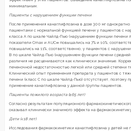
минимальным.
Пациенты с нарушением функции печени
После применения канаглифлозина в дозе 300 мг однократно
пациентами с нормальной функцией печени у пациентов с н
класса А по шкале Чайлд-Пью (нарушением функции печени л
показатели Cmax и AUC∞ повышались на 7% и 10%, соответств
повышались на 11%, соответственно, у пациентов с нарушен
В по шкале Чайлд-Пью (нарушением функции печени средней
различия не расцениваются как клинически значимые. Коррек
печеночной недостаточностью легкой или средней степени т
Клинический опыт применения препарата у пациентов с тя
печени (класс С по шкале Чайлд-Пью) отсутствует, поэтому 
применение канаглифлозина у данной группы пациентов.
Пациенты пожилого возраста (≥65 лет)
Согласно результатам популяционного фармакокинетического 
оказывал клинически значимого эффекта на фармакокинетику
Дети (<18 лет)
Исследования фармакокинетики канаглифлозина у детей не 