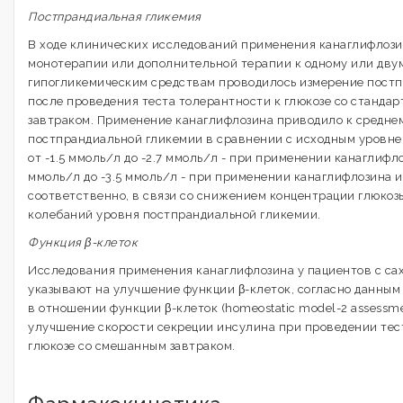
Постпрандиальная гликемия
В ходе клинических исследований применения канаглифлози
монотерапии или дополнительной терапии к одному или дву
гипогликемическим средствам проводилось измерение пост
после проведения теста толерантности к глюкозе со станд
завтраком. Применение канаглифлозина приводило к средн
постпрандиальной гликемии в сравнении с исходным уровне
от -1.5 ммоль/л до -2.7 ммоль/л - при применении канаглифлоз
ммоль/л до -3.5 ммоль/л - при применении канаглифлозина и 
соответственно, в связи со снижением концентрации глюкоз
колебаний уровня постпрандиальной гликемии.
Функция β-клеток
Исследования применения канаглифлозина у пациентов с са
указывают на улучшение функции β-клеток, согласно данным
в отношении функции β-клеток (homeostatic model-2 assessm
улучшение скорости секреции инсулина при проведении тес
глюкозе со смешанным завтраком.