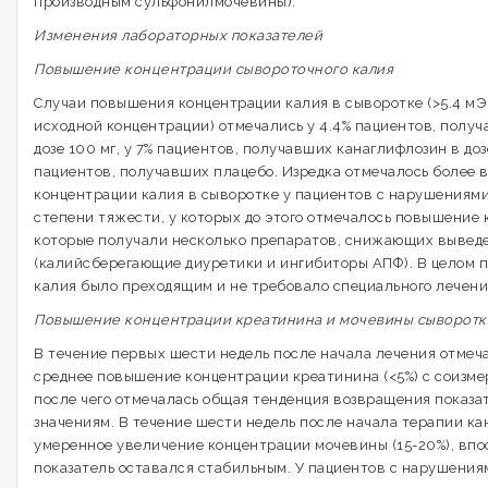
производным сульфонилмочевины).
Изменения лабораторных показателей
Повышение концентрации сывороточного калия
Случаи повышения концентрации калия в сыворотке (>5.4 мЭ
исходной концентрации) отмечались у 4.4% пациентов, полу
дозе 100 мг, у 7% пациентов, получавших канаглифлозин в дозе
пациентов, получавших плацебо. Изредка отмечалось более
концентрации калия в сыворотке у пациентов с нарушениям
степени тяжести, у которых до этого отмечалось повышение
которые получали несколько препаратов, снижающих вывед
(калийсберегающие диуретики и ингибиторы АПФ). В целом
калия было преходящим и не требовало специального лечени
Повышение концентрации креатинина и мочевины сыворотк
В течение первых шести недель после начала лечения отмеч
среднее повышение концентрации креатинина (<5%) с соизм
после чего отмечалась общая тенденция возвращения показа
значениям. В течение шести недель после начала терапии к
умеренное увеличение концентрации мочевины (15-20%), вп
показатель оставался стабильным. У пациентов с нарушения