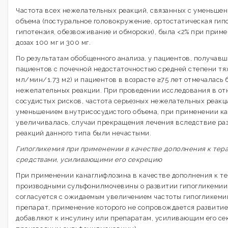
Частота всех нежелательных реакций, связанных с уменьше
объема (постуральное головокружение, ортостатическая гип
гипотензия, обезвоживание и обмороки), была <2% при прим
дозах 100 мг и 300 мг.
По результатам обобщенного анализа, у пациентов, получавш
пациентов с почечной недостаточностью средней степени тяж
мл/мин/1.73 м2) и пациентов в возрасте ≥75 лет отмечалась 
нежелательных реакции. При проведении исследования в от
сосудистых рисков, частота серьезных нежелательных реакци
уменьшением внутрисосудистого объема, при применении ка
увеличивалась, случаи прекращения лечения вследствие ра
реакций данного типа были нечастыми.
Гипогликемия при применении в качестве дополнения к тер
средствами, усиливающими его секрецию
При применении канаглифлозина в качестве дополнения к т
производными сульфонилмочевины о развитии гипогликемии
согласуется с ожидаемым увеличением частоты гипогликемии
препарат, применение которого не сопровождается развитие
добавляют к инсулину или препаратам, усиливающим его се