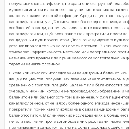
получавших канаглифлозин, по сравнению с группой плацебо
вульвовагинитом в анамнезе, получавшие терапию канаглиф
склонны к развитию этой инфекции. Среди пациенток, получ
канаглифлозином, у 2.3% отмечалось более одного эпизода и
сообщений о кандидозном вульвовагините касалось первых 4
канаглифлозином, 0.7% всех пациенток прекратили прием кан
кандидозным вульвовагинитом. Диагноз кандидозного вульвов
устанавливался только на основе симптомов. В клинических
отмечалась эффективность местного или перорального проти
назначенного врачом или принимаемого самостоятельно на
терапии канаглифлозином.
В ходе клинических исследований кандидозный баланит или
чаще у пациентов, получавших лечение канаглифлозином в доз
сравнению с группой плацебо. Баланит или баланопостит ра
очередь, у мужчин, которым не производилось обрезание, и 
баланитом или баланопоститом в анамнезе. У 0.9% пациенто
канаглифлозином, отмечалось более одного эпизода инфекции
прекратили прием канаглифлозина в связи кандидозным бал
баланопоститом. В клинических исследованиях в большинст
лечили местными противогрибковыми средствами, назначен
принимаемыми самостоятельно на фоне продолжающейся те