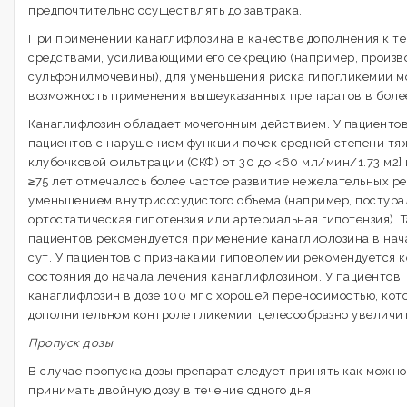
предпочтительно осуществлять до завтрака.
При применении канаглифлозина в качестве дополнения к т
средствами, усиливающими его секрецию (например, произ
сульфонилмочевины), для уменьшения риска гипогликемии 
возможность применения вышеуказанных препаратов в более
Канаглифлозин обладает мочегонным действием. У пациентов
пациентов с нарушением функции почек средней степени тяж
клубочковой фильтрации (СКФ) от 30 до <60 мл/мин/1.73 м2]
≥75 лет отмечалось более частое развитие нежелательных ре
уменьшением внутрисосудистого объема (например, постура
ортостатическая гипотензия или артериальная гипотензия). Т
пациентов рекомендуется применение канаглифлозина в начал
сут. У пациентов с признаками гиповолемии рекомендуется 
состояния до начала лечения канаглифлозином. У пациентов
канаглифлозин в дозе 100 мг с хорошей переносимостью, ко
дополнительном контроле гликемии, целесообразно увеличить
Пропуск дозы
В случае пропуска дозы препарат следует принять как можно 
принимать двойную дозу в течение одного дня.