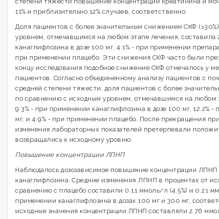
степени тяжести повышение концентрации креатинина и моч
11% и приблизительно 12% случаев, соответственно.
Доля пациентов с более значительным снижением СКФ (>30%
уровнем, отмечавшимся на любом этапе лечения, составила 
канаглифлозина в дозе 100 мг, 4.1% - при применении препарат
при применении плацебо. Эти снижения СКФ часто были пре
концу исследования подобное снижение СКФ отмечалось у м
пациентов. Согласно объединенному анализу пациентов с по
средней степени тяжести, доля пациентов с более значител
по сравнению с исходным уровнем, отмечавшимся на любом 
9.3% - при применении канаглифлозина в дозе 100 мг, 12.2% -
мг, и 4.9% - при применении плацебо. После прекращения пр
изменения лабораторных показателей претерпевали положи
возвращались к исходному уровню.
Повышение концентрации ЛПНП
Наблюдалось дозозависимое повышение концентрации ЛПНП
канаглифлозина. Средние изменения ЛПНП в процентах от ис
сравнению с плацебо составили 0.11 ммоль/л (4.5%) и 0.21 м
применении канаглифлозина в дозах 100 мг и 300 мг, соотве
исходные значения концентрации ЛПНП составляли 2.76 ммол