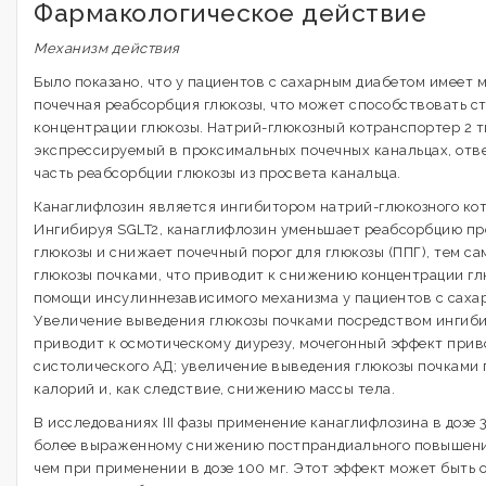
Фармакологическое действие
Механизм действия
Было показано, что у пациентов с сахарным диабетом имеет
почечная реабсорбция глюкозы, что может способствовать 
концентрации глюкозы. Натрий-глюкозный котранспортер 2 ти
экспрессируемый в проксимальных почечных канальцах, отв
часть реабсорбции глюкозы из просвета канальца.
Канаглифлозин является ингибитором натрий-глюкозного кот
Ингибируя SGLT2, канаглифлозин уменьшает реабсорбцию п
глюкозы и снижает почечный порог для глюкозы (ППГ), тем 
глюкозы почками, что приводит к снижению концентрации гл
помощи инсулиннезависимого механизма у пациентов с сахар
Увеличение выведения глюкозы почками посредством ингиб
приводит к осмотическому диурезу, мочегонный эффект при
систолического АД; увеличение выведения глюкозы почками 
калорий и, как следствие, снижению массы тела.
В исследованиях III фазы применение канаглифлозина в дозе 
более выраженному снижению постпрандиального повышени
чем при применении в дозе 100 мг. Этот эффект может быть 