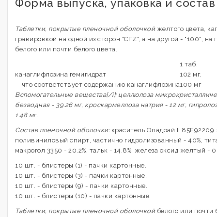
Форма выпуска, упаковка и соста
Таблетки, покрытые пленочной оболочкой
желтого цвета, ка
гравировкой на одной из сторон "CFZ", а на другой - "100"; на
белого или почти белого цвета.
1 таб.
канаглифлозина гемигидрат
102 мг,
что соответствует содержанию канаглифлозина
100 мг
Вспомогательные вещества[/i]: целлюлоза микрокристаллическ
безводная - 39.26 мг, кроскармеллоза натрия - 12 мг, гипролоза
1.48 мг.
Состав пленочной оболочки:
краситель Опадрай II 85F92209 же
поливиниловый спирт, частично гидролизованный - 40%, тита
макрогол 3350 - 20.2%, тальк - 14.8%, железа оксид желтый - 0
10 шт. - блистеры (1) - пачки картонные.
10 шт. - блистеры (3) - пачки картонные.
10 шт. - блистеры (9) - пачки картонные.
10 шт. - блистеры (10) - пачки картонные.
Таблетки, покрытые пленочной оболочкой
белого или почти 