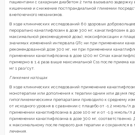
пациентами с сахарным диабетом 2 типа вызывало задержку 
кишечнике и снижение постпрандиальной гликемии посредст
внепочечного механизмов.
В ходе клинических исследований 60 здоровых добровольце
перорально канаглифлозин в дозе 300 мг, канаглифлозин в доз
максимальной рекомендуемой дозы), моксифлоксацин и плаце
значимых изменений интервала QTc ни при применении кана
рекомендованной дозе 300 мг, ни при применении канаглифло
применении канаглифлозина в дозе 1200 мг Cmax канаглифло
примерно в 1.4 раза выше максимальной Css после приема ка
мг 1 раз/сут.
Гликемия натощак
В ходе клинических исследований применение канаглифлози
монотерапии или дополнения к терапии одним или двумя п
гипогликемическими препаратами приводило к среднему из
от исходного уровня в сравнении с плацебо от -1.2 ммоль/л д
применении канаглифлозина в дозе 100 мг и от -1.9 ммоль/л д
применении канаглифлозина в дозе 300 мг, соответственно.
к максимальному после первого дня терапии и сохранялся в 
лечения.