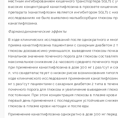
местным ингибированием кишечного транспортера SGLT1 с у
высоких концентраций канаглифлозина в просвете кишечник
препарата (канаглифлозин является ингибитором SGLT1 с низ
исследованиях не было выявлено мальабсорбции глюкозы п
канаглифлозина.
Фармакодинамические эффекты
В ходе клинических исследований после однократного и мно
приема канаглифлозина пациентами с сахарным диабетом 2 т
глюкозы дозозависимо уменьшался, выведение глюкозы почка
Начальное значение почечного порога для глюкозы составляло
максимальное снижение 24-часового среднего почечного пор
при применении канаглифлозина в дозе 300 мг 1 раз/сут и со
л, что свидетельствует о низком риске возникновения гипогл
ходе клинического исследования применения канаглифлозина 
мг 1 раз/сут пациентами с сахарным диабетом 2 типа в тече
почечного порога для глюкозы и увеличение выведения глюк
постоянным. При этом концентрация глюкозы в плазме крови
первый день применения с последующим устойчивым сниже
глюкозы в плазме крови натощак и после еды.
Применение канаглифлозина однократно в дозе 300 мг пере