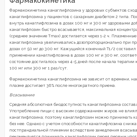
Фармакокинетика
Фармакокинетика канаглифлозина у здоровых субъектов схо
канаглифлозина у пациентов с сахарным диабетом 2 типа. По
внутрь канаглифлозина в дозах 100 мг и 300 мг здоровыми д
канаглифлозин быстро всасывается, максимальная концентра
(среднее значение Тmax) достигается через 1-2 ч. Плазменны
канаглифлозина увеличивались дозопропорционально при п
дозах от 50 мг до 300 мг. Кажущийся конечный T1/2 составил 1
применении канаглифлозина в дозах 100 мг и 300 мг, соотве
состояние достигалось через 4-5 дней после начала терапии 
100 мг или 300 мг 1 раз/сут.
Фармакокинетика канаглифлозина не зависит от времени, на
плазме достигает 36% после многократного приема.
Всасывание
Средняя абсолютная биодоступность канаглифлозина состав
Употребление пищи с высоким содержанием жиров не влиял
канаглифлозина; поэтому канаглифлозин можно принимать ка
без нее. Однако с учетом способности канаглифлозина сниж
постпрандиальной гликемии вследствие замедления всасыва
рекомендуется принимать канаглифлозин перед первым упо