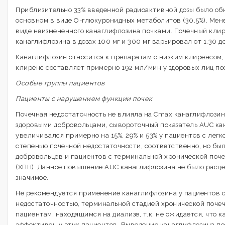
Приблизительно 33% введенной радиоактивной дозы было обн
основном в виде О-глюкуронидных метаболитов (30.5%). Мене
виде неизмененного канаглифлозина почками. Почечный кли
канаглифлозина в дозах 100 мг и 300 мг варьировал от 1.30 д
Канаглифлозин относится к препаратам с низким клиренсом
клиренс составляет примерно 192 мл/мин у здоровых лиц по
Особые группы пациентов
Пациенты с нарушением функции почек
Почечная недостаточность не влияла на Сmах канаглифлозин
здоровыми добровольцами, сывороточный показатель AUC ка
увеличивался примерно на 15%, 29% и 53% у пациентов с легк
степенью почечной недостаточности, соответственно, но был
добровольцев и пациентов с терминальной хронической поч
(ХПН). Данное повышение AUC канаглифлозина не было расц
значимое.
Не рекомендуется применение канаглифлозина у пациентов 
недостаточностью, терминальной стадией хронической почеч
пациентам, находящимся на диализе, т.к. не ожидается, что 
эффективен у этих пациентов. Выведение канаглифлозина п