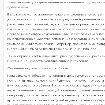
Гипогликемия при одновременном применении с другими г
препаратами
Было показано, что применение канаглифлозина в качестве 
дополнения к гипогликемическим средствам (применение ко
развитием гипогликемии), редко приводило к развитию гипог
инсулин и гипогликемические средства, усиливающие его се
производные сульфонилмочевины), вызывают развитие гипо
канаглифлозина в качестве дополнения к терапии инсулином
усиливающими его секрецию (например, производными суль
гипогликемии была выше, чем при применении плацебо.
Таким образом, чтобы уменьшить риск гипогликемии, рекоме
инсулина или средств, усиливающих его секрецию.
Снижение внутрисосудистого объема
Канаглифлозин обладает мочегонным действием за счет уве
почками, вызывая осмотический диурез, что может привести
внутрисосудистого объема. В клинических исследованиях к
частоты нежелательных реакций, связанных с уменьшением 
(например, постуральное головокружение, ортостатическая 
артериальная гипотензия), чаще наблюдалось в течение пер