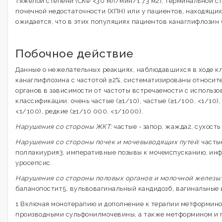
тяжелой степени (СКФ <30 мл/мин/1.73 м2), терминальной с
почечной недостаточности (ХПН) или у пациентов, находящих
ожидается, что в этих популяциях пациентов канаглифлозин
Побочное действие
Данные о нежелательных реакциях, наблюдавшихся в ходе к
канаглифлозина с частотой ≥2%, систематизированы относит
органов в зависимости от частоты встречаемости с использ
классификации: очень частые (≥1/10), частые (≥1/100, <1/10)
<1/100), редкие (≥1/10 000, <1/1000).
Нарушения со стороны ЖКТ:
частые - запор, жажда2, сухость 
Нарушения со стороны почек и мочевыводящих путей:
часты
поллакиурия3, императивные позывы к мочеиспусканию, инф
уросепсис.
Нарушения со стороны половых органов и молочной железы
баланопостит5, вульвовагинальный кандидоз6, вагинальные 
1 Включая монотерапию и дополнение к терапии метформин
производными сульфонилмочевины, а также метформином и 