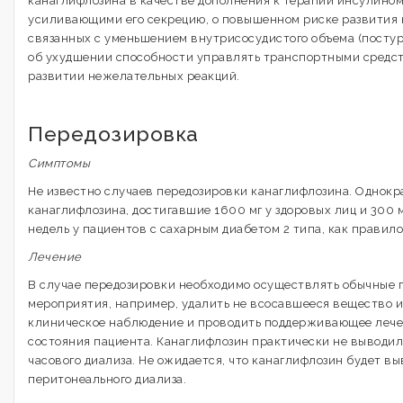
канаглифлозина в качестве дополнения к терапии инсулином
усиливающими его секрецию, о повышенном риске развития 
связанных с уменьшением внутрисосудистого объема (посту
об ухудшении способности управлять транспортными средс
развитии нежелательных реакций.
Передозировка
Симптомы
Не известно случаев передозировки канаглифлозина. Однокр
канаглифлозина, достигавшие 1600 мг у здоровых лиц и 300 м
недель у пациентов с сахарным диабетом 2 типа, как правил
Лечение
В случае передозировки необходимо осуществлять обычные
мероприятия, например, удалить не всосавшееся вещество и
клиническое наблюдение и проводить поддерживающее лечен
состояния пациента. Канаглифлозин практически не выводил
часового диализа. Не ожидается, что канаглифлозин будет в
перитонеального диализа.