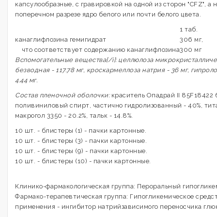
капсулообразные, с гравировкой на одной из сторон "CFZ", а на
поперечном разрезе ядро белого или почти белого цвета.
1 таб.
канаглифлозина гемигидрат
306 мг,
что соответствует содержанию канаглифлозина
300 мг
Вспомогательные вещества[/i]: целлюлоза микрокристаллическ
безводная - 117.78 мг, кроскармеллоза натрия - 36 мг, гипролоз
4.44 мг.
Состав пленочной оболочки:
краситель Опадрай II 85F18422 бе
поливиниловый спирт, частично гидролизованный - 40%, тита
макрогол 3350 - 20.2%, тальк - 14.8%.
10 шт. - блистеры (1) - пачки картонные.
10 шт. - блистеры (3) - пачки картонные.
10 шт. - блистеры (9) - пачки картонные.
10 шт. - блистеры (10) - пачки картонные.
Клинико-фармакологическая группа: Пероральный гипоглик
Фармако-терапевтическая группа: Гипогликемическое средст
применения - ингибитор натрийзависимого переносчика глюк