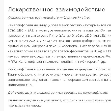
Лекарственное взаимодействие
Лекарственные взаимодействия (данные in vitro)
Канаглифлозин не индуцировал экспрессию изоферментов си
2С19, 2В6 и 1А2) в культуре человеческих гепатоцитов. Он т
изоферменты цитохрома Р450 (1А2, 2А6, 2С19, 2D6 или 2Е1) и
CYP2B6, CYP2C8, CYP2C9, CYP3A4, согласно лабораторным и
применением микросом печени человека. В исследованиях in v
канаглифлозин является субстратом ферментов UGT1A9 и U
лекарственные средства, и лекарственных переносчиков Р-г
MRP2. Канаглифлозин является слабым ингибитором P-gp.
Канаглифлозин в минимальной степени подвергается окисли
Таким образом, клинически значимое влияние других лекарс
фармакокинетику канаглифлозина посредством системы цит
маловероятно.
Действие других лекарственных средств на канаглифлозин
Клинические данные указывают, что риск значимых взаимод
препаратами низок.