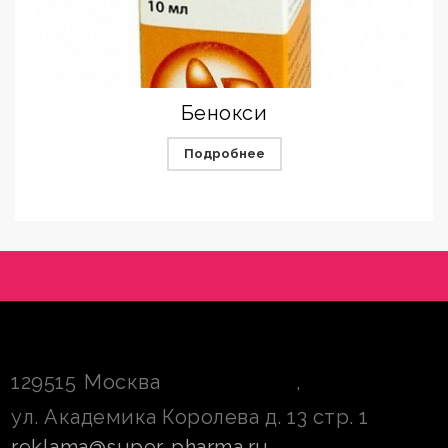
Бенокси
Подробнее
129515
Москва
,
ул. Академика Королева д. 13 стр. 1
reklama@super-pharma.ru