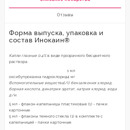
Отзывы
Форма выпуска, упаковка и
состав Инокаин®
Капли глазные 0.4%
в виде прозрачного бесцветного
раствора.
1 мл
оксибупрокаина гидрохлорид
4 мг
Вспомогательные вещества[/i]: бензалкония хлорид,
борная кислота, динатрия эдетат, натрия хлорид, вода
д/и.
5 мл - флакон-капельницы пластиковые (1) - пачки
картонные.
5 мл - флаконы темного стекла (1) в комплекте с
капельницей - пачки картонные.