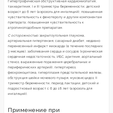
Гипертрофическая обструктивная кардиомиопатия;
тахиаритмия; I и III триместры беременности; детский
возраст до 6 лет (аэрозоль для ингаляций); повышенная
чувствительность к фенотеролу и другим компонентам
препарата; повышенная чувствительность к
атропиноподобным препаратам.
С осторожностью:
закрытоугольная глаукома,
артериальная гипертензия, сахарный диабет, недавно
перенесенный инфаркт миокарда (в течение последних
3 месяцев), заболевания сердца и сосудов (хроническая
сердечная недостаточность, ИБС, аритмия, аортальный
стеноз, выраженные поражения церебральных и
периферических артерий), гипертиреоз,
феохромоцитома, гиперплазия предстательной железы,
обструкция шейки мочевого пузыря, муковисцидоз, II
триместр беременности, период лактации, детский и
подростковый возраст с 6 до 18 лет (аэрозоль для
ингаляций).
Применение при