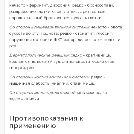
нечасто - фарингит, дисфония; редко - бронхоспазм,
раздражение глотки, отек глотки, ларингоспазм,
парадоксальный бронхоспазм, сухость глотки.
Со стороны пищеварительной системы:
нечасто - рвота,
сухость во рту, тошнота; редко - стоматит, глоссит,
нарушения моторики ЖКТ, запор, диарея, отек полости
рта.
Дерматологические реакции:
редко - крапивница,
кожная сыпь, кожный зуд, ангионевротический отек,
гипергидроз.
Со стороны костно-мышечной системы:
редко -
мышечная слабость, миалгии, спазм мышц.
Со стороны мочевыделительной системы:
редко -
задержка мочи.
Противопоказания к
применению