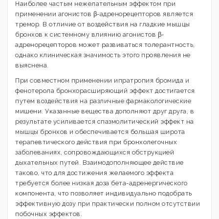
Наиболее частым нежелательным эффектом при
применении агонистов β-адренорецепторов является
тремор. В отличие от воздействия на гладкие мышцы
бронхов к системному влиянию агонистов β-
адренорецепторов может развиваться толерантность,
однако клиническая значимость этого проявления не
выяснена.
При совместном применении ипратропия бромида и
фенотерола бронхорасширяющий эффект достигается
путем воздействия на различные фармакологические
мишени. Указанные вещества дополняют друг друга, в
результате усиливается спазмолитический эффект на
мышцы бронхов и обеспечивается большая широта
терапевтического действия при бронхолегочных
заболеваниях, сопровождающихся обструкцией
дыхательных путей. Взаимодополняющее действие
таково, что для достижения желаемого эффекта
требуется более низкая доза бета-адренергического
компонента, что позволяет индивидуально подобрать
эффективную дозу при практически полном отсутствии
побочных эффектов.