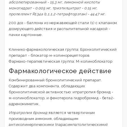
абсолютированный - 15.3 мг, лимонной кислоты
моногидрат - 0.005 мг, триэтилцитрат - 0.15 мг,
пропеллент R134a (1,1,1,2-тетрафторэтан) - 44.47 мг.
200 доз - баллоны из нержавеющей стали (1) с клапаном
дозирующего действия и распылительной насадкой -
пачки картонные.
Клинико-фармакологическая группа: Бронхолитический
препарат - блокатор м-холинорецепторов
Фармако-терапевтическая группа: М-холиноблокатор
Фармакологическое действие
Комбинированный бронхолитический препарат.
Содержит два компонента, обладающих
бронхолитической активностью: ипратропия бромид -
м-холиноблокатор, и фенотерола гидробромид - бета2-
адреномиметик.
Ипратропия бромид
является четвертичным
производным аммония, обладающим
антихолинергическими (парасимпатолитическими)