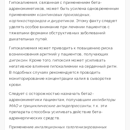
Гипокалиемия, связанная с применением бета-
адреномиметиков, может быть усилена одновременным
применением
ксантиновых производных,
кортикостероидов и диуретиков
. Этому факту следует
уделять особое внимание при лечении пациентов с
тяжелыми формами обструктивных заболеваний
дыхательных путей.
Гипокалиемия может приводить к повышению риска
возникновения аритмий у пациентов, получающих
дигоксин
. Кроме того, гипоксия может усиливать
негативное влияние гипокалиемии на сердечный ритм.
В подобных случаях рекомендуется проводить
мониторирование концентрации калия в сыворотке
крови.
Следует с осторожностью назначать бета2-
адреномиметики пациентам, получавшим
ингибиторы
МАО и трициклические антидепрессанты,
т.к. эти
препараты способны усиливать действие бета-
адренергических средств.
Применение
ингаляционных галогенизированных