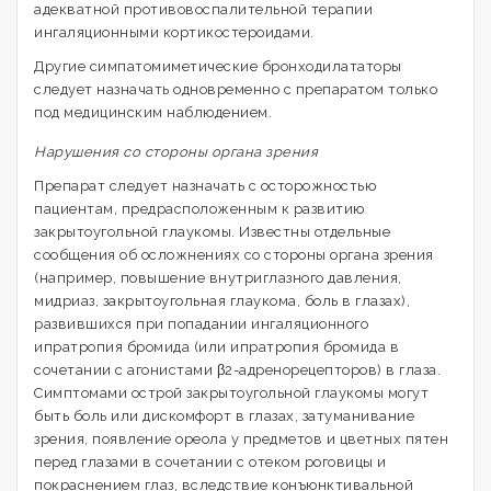
адекватной противовоспалительной терапии
ингаляционными кортикостероидами.
Другие симпатомиметические бронходилататоры
следует назначать одновременно с препаратом только
под медицинским наблюдением.
Нарушения со стороны органа зрения
Препарат следует назначать с осторожностью
пациентам, предрасположенным к развитию
закрытоугольной глаукомы. Известны отдельные
сообщения об осложнениях со стороны органа зрения
(например, повышение внутриглазного давления,
мидриаз, закрытоугольная глаукома, боль в глазах),
развившихся при попадании ингаляционного
ипратропия бромида (или ипратропия бромида в
сочетании с агонистами β2-адренорецепторов) в глаза.
Симптомами острой закрытоугольной глаукомы могут
быть боль или дискомфорт в глазах, затуманивание
зрения, появление ореола у предметов и цветных пятен
перед глазами в сочетании с отеком роговицы и
покраснением глаз, вследствие конъюнктивальной