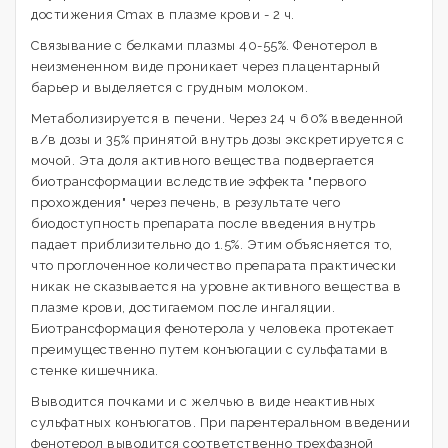
достижения Cmax в плазме крови - 2 ч.
Связывание с белками плазмы 40-55%. Фенотерол в
неизмененном виде проникает через плацентарный
барьер и выделяется с грудным молоком.
Метаболизируется в печени. Через 24 ч 60% введенной
в/в дозы и 35% принятой внутрь дозы экскретируется с
мочой. Эта доля активного вещества подвергается
биотрансформации вследствие эффекта "первого
прохождения" через печень, в результате чего
биодоступность препарата после введения внутрь
падает приблизительно до 1.5%. Этим объясняется то,
что проглоченное количество препарата практически
никак не сказывается на уровне активного вещества в
плазме крови, достигаемом после ингаляции.
Биотрансформация фенотерола у человека протекает
преимущественно путем конъюгации с сульфатами в
стенке кишечника.
Выводится почками и с желчью в виде неактивных
сульфатных конъюгатов. При парентеральном введении
фенотерол выводится соответственно трехфазной