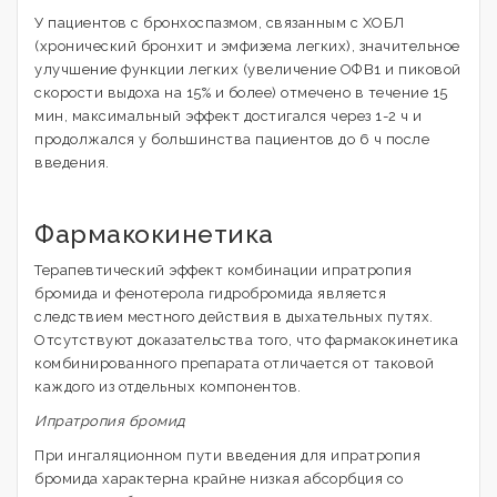
У пациентов с бронхоспазмом, связанным с ХОБЛ
(хронический бронхит и эмфизема легких), значительное
улучшение функции легких (увеличение OФВ1 и пиковой
скорости выдоха на 15% и более) отмечено в течение 15
мин, максимальный эффект достигался через 1-2 ч и
продолжался у большинства пациентов до 6 ч после
введения.
Фармакокинетика
Терапевтический эффект комбинации ипратропия
бромида и фенотерола гидробромида является
следствием местного действия в дыхательных путях.
Отсутствуют доказательства того, что фармакокинетика
комбинированного препарата отличается от таковой
каждого из отдельных компонентов.
Ипратропия бромид
При ингаляционном пути введения для ипратропия
бромида характерна крайне низкая абсорбция со