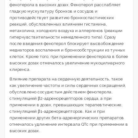
фенотерола в высоких дозах. Фенотерол расслабляет
гладкую мускулатуру бронхов и сосудов и
противодействует развитию бронхоспастических
реакций, обусловленных влиянием гистамина,
метахолина, холодного воздуха и аллергенов (реакции
гиперчувствительности немедленного типа). Сразу
после введения фенотерол блокирует высвобождение
медиаторов воспаления и бронхообструкции из тучных
клеток. Кроме того, при применении фенотерола в более
высоких дозах отмечалось увеличение мукоцилиарного
клиренса.
Влияние препарата на сердечную деятельность, такое
как увеличение частоты и силы сердечных сокращений,
обусловлено сосудистым действием фенотерола,
стимуляцией β2-адренорецепторов сердца, а при
применении в дозах, превышающих терапевтические,
стимуляцией β1-адренорецепторов. Как и при
применении других бета-адренергических препаратов
отмечалось удлинение интервала QTc при применении в
высоких дозах.