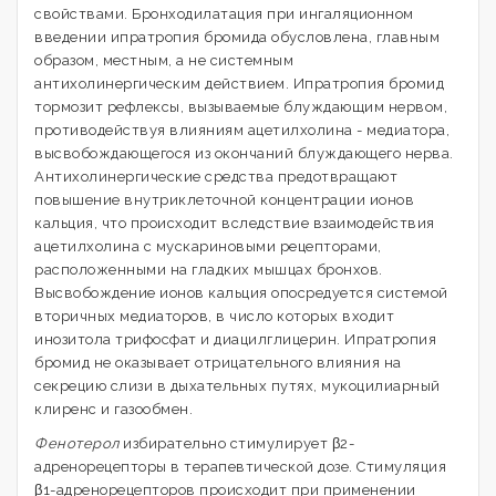
свойствами. Бронходилатация при ингаляционном
введении ипратропия бромида обусловлена, главным
образом, местным, а не системным
антихолинергическим действием. Ипратропия бромид
тормозит рефлексы, вызываемые блуждающим нервом,
противодействуя влияниям ацетилхолина - медиатора,
высвобождающегося из окончаний блуждающего нерва.
Антихолинергические средства предотвращают
повышение внутриклеточной концентрации ионов
кальция, что происходит вследствие взаимодействия
ацетилхолина с мускариновыми рецепторами,
расположенными на гладких мышцах бронхов.
Высвобождение ионов кальция опосредуется системой
вторичных медиаторов, в число которых входит
инозитола трифосфат и диацилглицерин. Ипратропия
бромид не оказывает отрицательного влияния на
секрецию слизи в дыхательных путях, мукоцилиарный
клиренс и газообмен.
Фенотерол
избирательно стимулирует β2-
адренорецепторы в терапевтической дозе. Стимуляция
β1-адренорецепторов происходит при применении