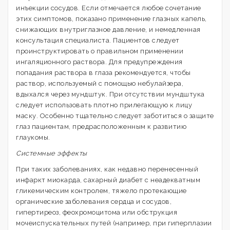
инъекции сосудов. Если отмечается любое сочетание
этих симптомов, показано применение глазных капель,
снижающих внутриглазное давление, и немедленная
консультация специалиста. Пациентов следует
проинструктировать о правильном применении
ингаляционного раствора. Для предупреждения
попадания раствора в глаза рекомендуется, чтобы
раствор, используемый с помощью небулайзера,
вдыхался через мундштук. При отсутствии мундштука
следует использовать плотно прилегающую к лицу
маску. Особенно тщательно следует заботиться о защите
глаз пациентам, предрасположенным к развитию
глаукомы.
Системные эффекты
При таких заболеваниях, как недавно перенесенный
инфаркт миокарда, сахарный диабет с неадекватным
гликемическим контролем, тяжело протекающие
органические заболевания сердца и сосудов,
гипертиреоз, феохромоцитома или обструкция
мочеиспускательных путей (например, при гиперплазии