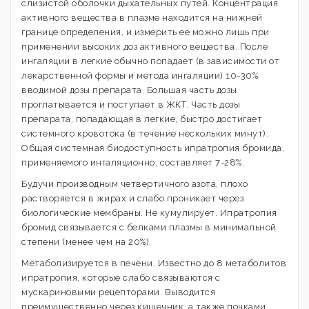
слизистой оболочки дыхательных путей. Концентрация
активного вещества в плазме находится на нижней
границе определения, и измерить ее можно лишь при
применении высоких доз активного вещества. После
ингаляции в легкие обычно попадает (в зависимости от
лекарственной формы и метода ингаляции) 10-30%
вводимой дозы препарата. Большая часть дозы
проглатывается и поступает в ЖКТ. Часть дозы
препарата, попадающая в легкие, быстро достигает
системного кровотока (в течение нескольких минут).
Общая системная биодоступность ипратропия бромида,
применяемого ингаляционно, составляет 7-28%.
Будучи производным четвертичного азота, плохо
растворяется в жирах и слабо проникает через
биологические мембраны. Не кумулирует. Ипратропия
бромид связывается с белками плазмы в минимальной
степени (менее чем на 20%).
Метаболизируется в печени. Известно до 8 метаболитов
ипратропия, которые слабо связываются с
мускариновыми рецепторами. Выводится
преимущественно через кишечник, а также почками.