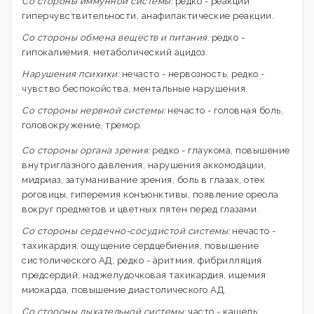
Со стороны иммунной системы:
редко - реакции
гиперчувствительности, анафилактические реакции.
Со стороны обмена веществ и питания:
редко -
гипокалиемия, метаболический ацидоз.
Нарушения психики:
нечасто - нервозность; редко -
чувство беспокойства, ментальные нарушения.
Со стороны нервной системы:
нечасто - головная боль,
головокружение, тремор.
Со стороны органа зрения:
редко - глаукома, повышение
внутриглазного давления, нарушения аккомодации,
мидриаз, затуманивание зрения, боль в глазах, отек
роговицы, гиперемия конъюнктивы, появление ореола
вокруг предметов и цветных пятен перед глазами.
Со стороны сердечно-сосудистой системы:
нечасто -
тахикардия, ощущение сердцебиения, повышение
систолического АД; редко - аритмия, фибрилляция
предсердий, наджелудочковая тахикардия, ишемия
миокарда, повышение диастолического АД.
Со стороны дыхательной системы:
часто - кашель;