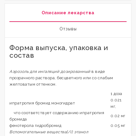
Описание лекарства
Отзывы
Форма выпуска, упаковка и
состав
Аэрозоль для ингаляций дозированный
в виде
прозрачного раствора, бесцветного или со слабым
желтоватым оттенком.
1 доза
0.021
ипратропия бромид моногидрат
мг,
что соответствует содержанию ипратропия
0.02 мг
бромида
фенотерола гидробромид
0.05 мг
Вспомогательные вещества[/i]: этанол