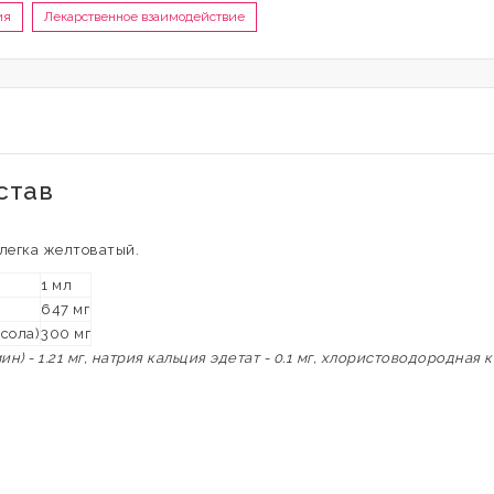
ия
Лекарственное взаимодействие
став
легка желтоватый.
1 мл
647 мг
сола)
300 мг
) - 1.21 мг, натрия кальция эдетат - 0.1 мг, хлористоводородная 