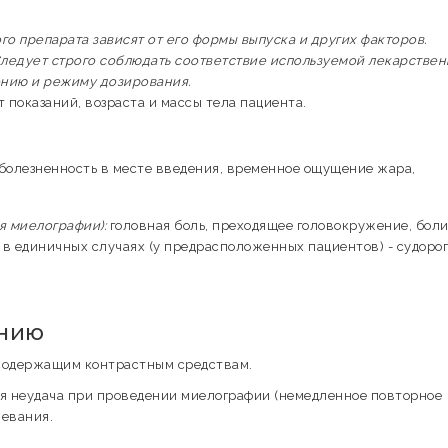
 препарата зависят от его формы выпуска и других факторов.
ледует строго соблюдать соответствие используемой лекарстве
ению и режиму дозирования.
 показаний, возраста и массы тела пациента.
 болезненность в месте введения, временное ощущение жара,
 миелографии):
головная боль, преходящее головокружение, боли
; в единичных случаях (у предрасположенных пациентов) - судорог
ению
осодержащим контрастным средствам.
ая неудача при проведении миелографии (немедленное повторное
левания.