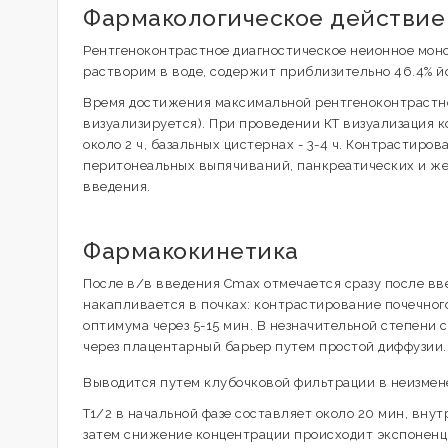
Фармакологическое действие
Рентгеноконтрастное диагностическое неионное моно
растворим в воде, содержит приблизительно 46.4% й
Время достижения максимальной рентгеноконтрастнос
визуализируется). При проведении КТ визуализация ко
около 2 ч, базальных цистернах - 3-4 ч. Контрастиро
перитонеальных выпячиваний, панкреатических и же
введения.
Фармакокинетика
После в/в введения Cmax отмечается сразу после вв
накапливается в почках: контрастирование почечного
оптимума через 5-15 мин. В незначительной степени 
через плацентарный барьер путем простой диффузии.
Выводится путем клубочковой фильтрации в неизменен
T1/2 в начальной фазе составляет около 20 мин, вну
затем снижение концентрации происходит экспоненциа