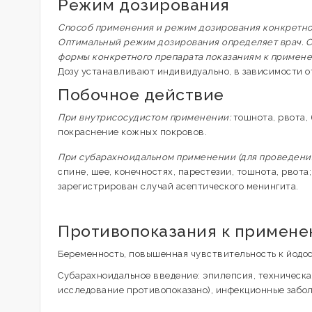
Режим дозирования
Способ применения и режим дозирования конкретного
Оптимальный режим дозирования определяет врач. С
формы конкретного препарата показаниям к примен
Дозу устанавливают индивидуально, в зависимости от
Побочное действие
При внутрисосудистом применении:
тошнота, рвота,
покраснение кожных покровов.
При субарахноидальном применении (для проведения
спине, шее, конечностях, парестезии, тошнота, рвота
зарегистрирован случай асептического менингита.
Противопоказания к примен
Беременность, повышенная чувствительность к йод
Субарахноидальное введение: эпилепсия, техническ
исследование противопоказано), инфекционные забо