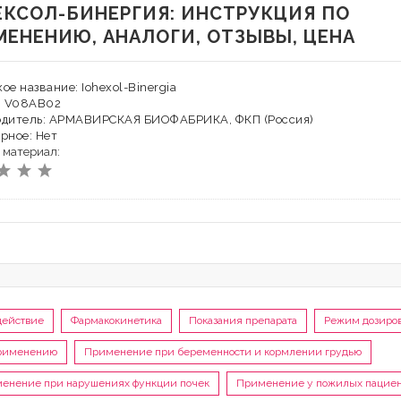
ЕКСОЛ-БИНЕРГИЯ: ИНСТРУКЦИЯ ПО
МЕНЕНИЮ, АНАЛОГИ, ОТЗЫВЫ, ЦЕНА
ое название: Iohexol-Binergia
: V08AB02
одитель: АРМАВИРСКАЯ БИОФАБРИКА, ФКП (Россия)
рное: Нет
 материал:
действие
Фармакокинетика
Показания препарата
Режим дозиро
применению
Применение при беременности и кормлении грудью
енение при нарушениях функции почек
Применение у пожилых пациен