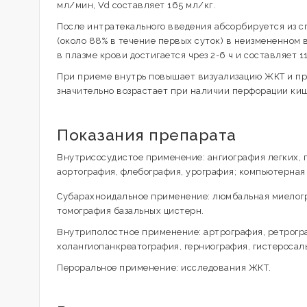
мл/мин, Vd составляет 165 мл/кг.
После интратекального введения абсорбируется из с
(около 88% в течение первых суток) в неизмененном 
в плазме крови достигается чрез 2-6 ч и составляет 11
При приеме внутрь повышает визуализацию ЖКТ и пра
значительно возрастает при наличии перфорации ки
Показания препарата
Внутрисосудистое применение: ангиография легких, г
аортография, флебография, урография; компьютерна
Субарахноидальное применение: люмбальная миелогр
томография базальных цистерн.
Внутриполостное применение: артрография, ретрогр
холангиопанкреатография, герниография, гистеросал
Пероральное применение: исследования ЖКТ.