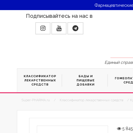
Фармацевтические
Подписывайтесь на нас в
Единый справ
КЛАССИФИКАТОР
БАДЫ И
ГОМЕОПА
ЛЕКАРСТВЕННЫХ
ПИЩЕВЫЕ
СРЕ
СРЕДСТВ
ДОБАВКИ
Super-PHARMA.ru
/
Классификатор лекарственных средств
/ К
5 845