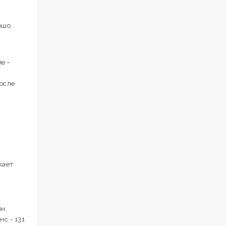
ошо
е -
осле
кает
н,
с - 131