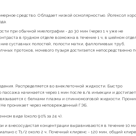
мерное средство. Обладает низкой осмолярностью. Йогексол хор
ода.
ти при обычной миелографии - до 30 мин (через 1 ч уже не
нтраста в грудном отделе возможна в течение 1 ч, в шейном отдел
вание суставных полостей, полости матки, фаллопиевых труб,
лчных протоков, мочевого пузыря достигается непосредственно п
едения. Распределяется во внеклеточной жидкости. Быстро
 пассажа начинается через 1 мин после в/в инъекции и достигает
связывается с белками плазмы и спинномозговой жидкости. Прони
 Не проникает через неповрежденный ГЭБ.
ном виде (около 90% за 24 ч).
три и внесосудистая концентрации выравниваются в течение 10 ми
льно с T1/2 около 2 ч. Почечный клиренс - 120 мин, общий клирен