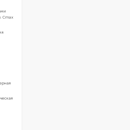
ами
н. Cmax
ия
ерная
ческая