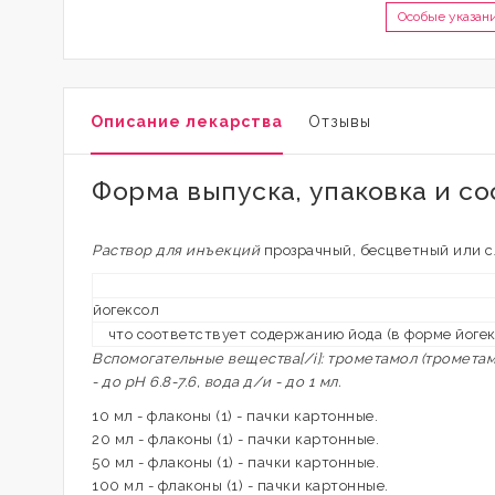
Особые указан
Описание лекарства
Отзывы
Форма выпуска, упаковка и со
Раствор для инъекций
прозрачный, бесцветный или с
йогексол
что соответствует содержанию йода (в форме йогек
Вспомогательные вещества[/i]: трометамол (трометамин
- до pH 6.8-7.6, вода д/и - до 1 мл.
10 мл - флаконы (1) - пачки картонные.
20 мл - флаконы (1) - пачки картонные.
50 мл - флаконы (1) - пачки картонные.
100 мл - флаконы (1) - пачки картонные.