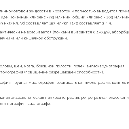
пинномозговой жидкости в кровоток и полностью выводится почк
виде. Почечный клиренс - 99 мл/мин, общий клиренс - 109 мл/ми
9 мкг/мл. Vd составляет 157 мл/кг. T1/2 составляет 3.4 ч.
ктически не всасывается (почками выводится 0.1-0.5%), абсорбц
шечника или кишечной обструкции.
оловы, шеи, мозга, брюшной полости, почек; ангиокардиография,
я томография (повышение разрешающей способности).
афия, грудная миелография, цервикальная миелография, компьют
адная эндоскопическая панкреатография, ретроградная эндоскопи
ьпингография, сиалография.