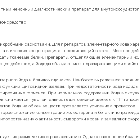
стный неионный диагностический препарат для внутрисосудистог
ное средство
кробными свойствами. Для препаратов элементарного йода хар
 а в высоких концентрациях - прижигающий эффект. Местное де
дать тканевые белки. Препараты, отщепляющие элементарный йо
ющее действие, а йодиды обладают местнораздражающими свойс
нтарного йода и йодидов одинаков. Наиболее выраженное влияни
а функции щитовидной железы. При недостаточности йода йодиды
 тиреоидных гормонов. При нормальном содержании йода в окру
в, снижается чувствительность щитовидной железы к ТТГ гипофи
ратов йода на обмен веществ проявляется усилением процессов
оторое снижение концентрации холестерина и бета-липопротеидо
липопротеиназную активность сыворотки крови и замедляют скор
твует их размягчению и рассасыванию. Однако накопление йода в