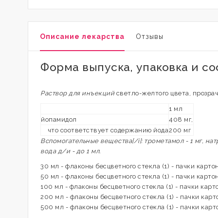
Описание лекарства
Отзывы
Форма выпуска, упаковка и со
Раствор для инъекций
светло-желтого цвета, прозра
1 мл
йопамидол
408 мг,
что соответствует содержанию йода
200 мг
Вспомогательные вещества[/i]: трометамол - 1 мг, натр
вода д/и - до 1 мл.
30 мл - флаконы бесцветного стекла (1) - пачки карто
50 мл - флаконы бесцветного стекла (1) - пачки карто
100 мл - флаконы бесцветного стекла (1) - пачки карт
200 мл - флаконы бесцветного стекла (1) - пачки карт
500 мл - флаконы бесцветного стекла (1) - пачки карт