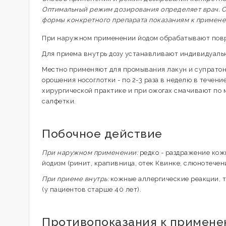
Оптимальный режим дозирования определяет врач. С
формы конкретного препарата показаниям к примен
При наружном применении йодом обрабатывают пов
Для приема внутрь дозу устанавливают индивидуально
Местно применяют для промывания лакун и супратонз
орошения носоглотки - по 2-3 раза в неделю в течение
хирургической практике и при ожогах смачивают по
салфетки.
Побочное действие
При наружном применении:
редко - раздражение кож
йодизм (ринит, крапивница, отек Квинке, слюнотечени
При приеме внутрь:
кожные аллергические реакции, т
(у пациентов старше 40 лет).
Противопоказания к примен