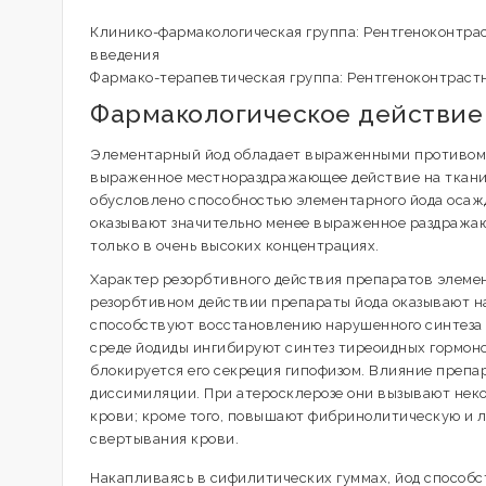
Клинико-фармакологическая группа: Рентгеноконтра
введения
Фармако-терапевтическая группа: Рентгеноконтраст
Фармакологическое действие
Элементарный йод обладает выраженными противоми
выраженное местнораздражающее действие на ткани,
обусловлено способностью элементарного йода осаж
оказывают значительно менее выраженное раздража
только в очень высоких концентрациях.
Характер резорбтивного действия препаратов элеме
резорбтивном действии препараты йода оказывают н
способствуют восстановлению нарушенного синтеза
среде йодиды ингибируют синтез тиреоидных гормоно
блокируется его секреция гипофизом. Влияние препа
диссимиляции. При атеросклерозе они вызывают нек
крови; кроме того, повышают фибринолитическую и 
свертывания крови.
Накапливаясь в сифилитических гуммах, йод способс