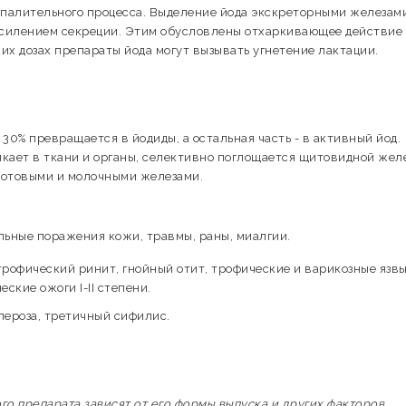
спалительного процесса. Выделение йода экскреторными железам
силением секреции. Этим обусловлены отхаркивающее действие
ших дозах препараты йода могут вызывать угнетение лактации.
30% превращается в йодиды, а остальная часть - в активный йод.
кает в ткани и органы, селективно поглощается щитовидной желе
потовыми и молочными железами.
ьные поражения кожи, травмы, раны, миалгии.
рофический ринит, гнойный отит, трофические и варикозные язвы
кие ожоги I-II степени.
лероза, третичный сифилис.
 препарата зависят от его формы выпуска и других факторов.