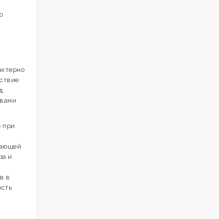
о
актерно
йствие
д,
твами
е при
жающей
за и
в в
ость