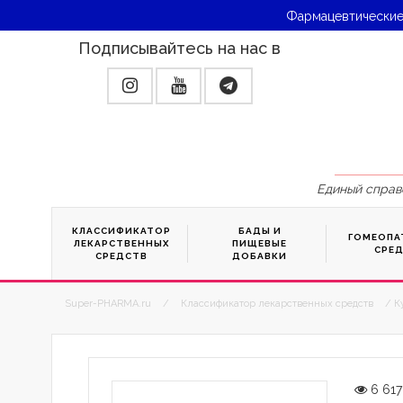
Фармацевтические
Подписывайтесь на нас в
Единый справ
КЛАССИФИКАТОР
БАДЫ И
ГОМЕОПА
ЛЕКАРСТВЕННЫХ
ПИЩЕВЫЕ
СРЕ
СРЕДСТВ
ДОБАВКИ
Super-PHARMA.ru
/
Классификатор лекарственных средств
/ К
6 617