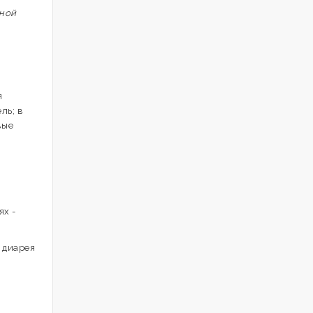
нной
я
ль; в
вые
х -
 диарея