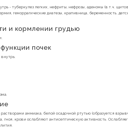
трь - туберкулез легких, нефриты, нефрозы, аденомы (в т.ч. щито
дермия, геморрагические диатезы, крапивница, беременность, детс
и и кормлении грудью
и.
функции почек
 внутрь.
зма.
вие
растворами аммиака, белой осадочной ртутью (образуется взрыв
а, гноя, крови ослабляют антисептическую активность. Ослабляе
лития.