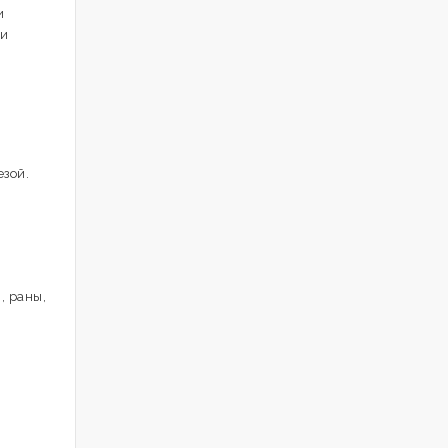
и
 и
зой.
, раны,