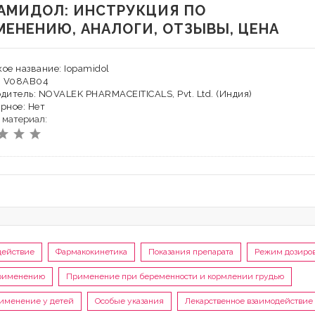
АМИДОЛ: ИНСТРУКЦИЯ ПО
МЕНЕНИЮ, АНАЛОГИ, ОТЗЫВЫ, ЦЕНА
ое название: Iopamidol
Х: V08AB04
дитель: NOVALEK PHARMACEITICALS, Pvt. Ltd. (Индия)
рное: Нет
 материал:
действие
Фармакокинетика
Показания препарата
Режим дозиро
применению
Применение при беременности и кормлении грудью
именение у детей
Особые указания
Лекарственное взаимодействие