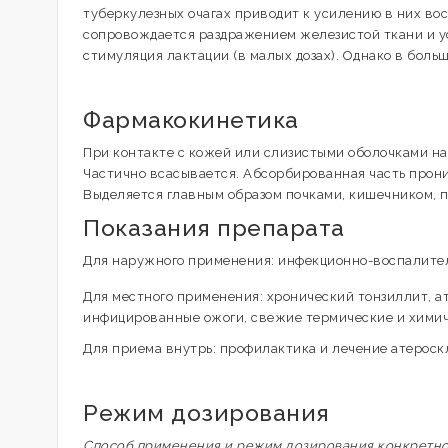
туберкулезных очагах приводит к усилению в них во
сопровождается раздражением железистой ткани и у
стимуляция лактации (в малых дозах). Однако в боль
Фармакокинетика
При контакте с кожей или слизистыми оболочками на 
Частично всасывается. Абсорбированная часть прони
Выделяется главным образом почками, кишечником, 
Показания препарата
Для наружного применения: инфекционно-воспалител
Для местного применения: хронический тонзиллит, ат
инфицированные ожоги, свежие термические и химичес
Для приема внутрь: профилактика и лечение атероск
Режим дозирования
Способ применения и режим дозирования конкретного