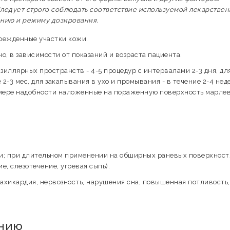
ледует строго соблюдать соответствие используемой лекарстве
ению и режиму дозирования.
режденные участки кожи.
, в зависимости от показаний и возраста пациента.
иллярных пространств - 4-5 процедур с интервалами 2-3 дня, дл
 2-3 мес, для закапывания в ухо и промывания - в течение 2-4 неде
 мере надобности наложенные на пораженную поверхность марле
и; при длительном применении на обширных раневых поверхностя
е, слезотечение, угревая сыпь).
ахикардия, нервозность, нарушения сна, повышенная потливость,
ению