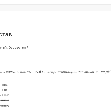
став
чный, бесцветный.
ия кальция эдетат - 0.26 мг, хлористоводородная кислота - до pH 6
нные.
нные.
онные.
онные.
онные.