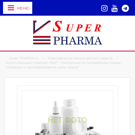
МЕНЮ
Super-PHARMA.ru
/
Классификатор лекарственных средств
/
Купить Кальция глюконат-ЛекТ – Инструкция по применению, отзывы,
показания и противопоказания, цена, аналог