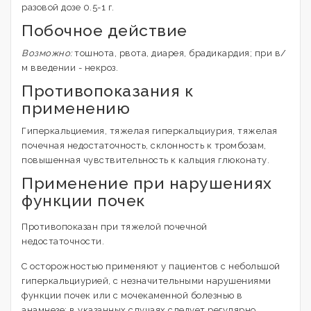
разовой дозе 0.5-1 г.
Побочное действие
Возможно:
тошнота, рвота, диарея, брадикардия; при в/
м введении - некроз.
Противопоказания к
применению
Гиперкальциемия, тяжелая гиперкальциурия, тяжелая
почечная недостаточность, склонность к тромбозам,
повышенная чувствительность к кальция глюконату.
Применение при нарушениях
функции почек
Противопоказан при тяжелой почечной
недостаточности.
С осторожностью применяют у пациентов с небольшой
гиперкальциурией, с незначительными нарушениями
функции почек или с мочекаменной болезнью в
анамнезе; в указанных случаях следует регулярно