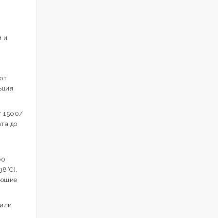
м и
ют
ьция
т 1500/
та до
00
8°С),
ующие
 или