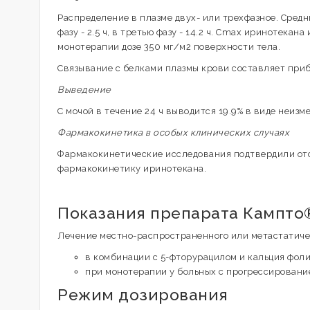
Распределение в плазме двух- или трехфазное. Средн
фазу - 2.5 ч, в третью фазу - 14.2 ч. Cmax иринотека
монотерапии дозе 350 мг/м2 поверхности тела.
Связывание с белками плазмы крови составляет приб
Выведение
C мочой в течение 24 ч выводится 19.9% в виде неизм
Фармакокинетика в особых клинических случаях
Фармакокинетические исследования подтвердили отс
фармакокинетику иринотекана.
Показания препарата Кампто
Лечение местно-распространенного или метастатичес
в комбинации с 5-фторурацилом и кальция фол
при монотерапии у больных с прогрессировани
Режим дозирования