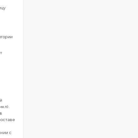
ицу
егории
т
й
мкл).
в
составе
ании с