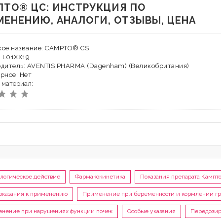
ПТО® ЦС: ИНСТРУКЦИЯ ПО
МЕНЕНИЮ, АНАЛОГИ, ОТЗЫВЫ, ЦЕНА
кое название: CAMPTO® CS
: L01XX19
одитель: AVENTIS PHARMA (Dagenham) (Великобритания)
рное: Нет
 материал:
логическое действие
Фармакокинетика
Показания препарата Кампт
оказания к применению
Применение при беременности и кормлении г
нение при нарушениях функции почек
Особые указания
Передозир