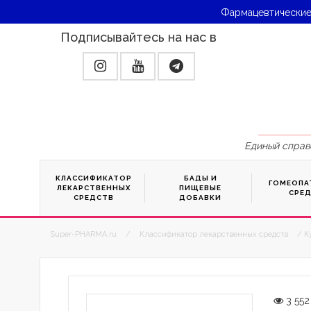
Фармацевтические
Подписывайтесь на нас в
Единый справ
КЛАССИФИКАТОР
БАДЫ И
ГОМЕОПА
ЛЕКАРСТВЕННЫХ
ПИЩЕВЫЕ
СРЕ
СРЕДСТВ
ДОБАВКИ
Super-PHARMA.ru
/
Классификатор лекарственных средств
/ К
3 552