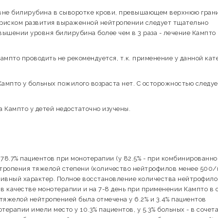
овне билирубина в сыворотке крови, превышающем верхнюю гран
ым риском развития выраженной нейтропении следует тщательно
вышении уровня билирубина более чем в 3 раза - лечение Кампто
ампто проводить не рекомендуется, т.к. применение у данной кат
ампто у больных пожилого возраста нет. С осторожностью следуе
 Кампто у детей недостаточно изучены.
 78.7% пациентов при монотерапии (у 82.5% - при комбинированно
ейтропения тяжелой степени (количество нейтрофилов менее 500/
тивный характер. Полное восстановление количества нейтрофило
в качестве монотерапии и на 7-8 день при применении Кампто в 
тяжелой нейтропенией была отмечена у 6.2% и 3.4% пациентов
рапии имели место у 10.3% пациентов, у 5.3% больных - в сочет