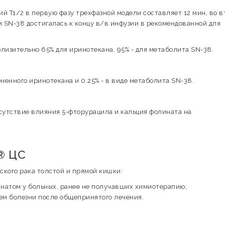
ий T1/2 в первую фазу трехфазной модели составляет 12 мин, во 
на и SN-38 достигалась к концу в/в инфузии в рекомендованной для
лизительно 65% для иринотекана, 95% - для метаболита SN-38.
ененного иринотекана и 0.25% - в виде метаболита SN-38.
утствие влияния 5-фторурацила и кальция фолината на
® ЦС
кого рака толстой и прямой кишки:
инатом у больных, ранее не получавших химиотерапию;
ем болезни после общепринятого лечения.