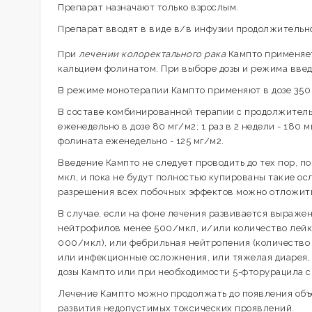
Препарат назначают только взрослым.
Препарат вводят в виде в/в инфузии продолжительно
При
лечении колоректального рака
Кампто применяет
кальцием фолинатом. При выборе дозы и режима введ
В режиме монотерапии Кампто применяют в дозе 350 
В составе комбинированной терапии с продолжитель
еженедельно в дозе 80 мг/м2; 1 раз в 2 недели - 180
фолината еженедельно - 125 мг/м2.
Введение Кампто не следует проводить до тех пор, 
мкл, и пока не будут полностью купированы такие ос
разрешения всех побочных эффектов можно отложить 
В случае, если на фоне лечения развивается выраже
нейтрофилов менее 500/мкл, и/или количество лейк
000/мкл), или фебрильная нейтропения (количество 
или инфекционные осложнения, или тяжелая диарея, 
дозы Кампто или при необходимости 5-фторурацила с
Лечение Кампто можно продолжать до появления объ
развития недопустимых токсических проявлений.