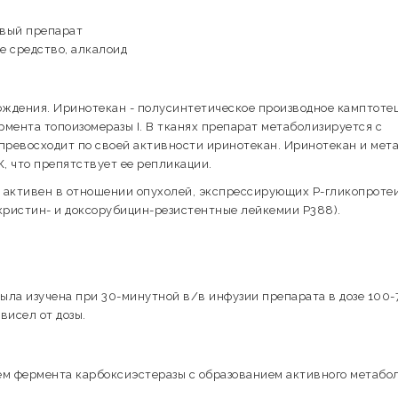
евый препарат
е средство, алкалоид
ждения. Иринотекан - полусинтетическое производное камптотец
мента топоизомеразы I. В тканях препарат метаболизируется с
превосходит по своей активности иринотекан. Иринотекан и мет
, что препятствует ее репликации.
же активен в отношении опухолей, экспрессирующих Р-гликопроте
ристин- и доксорубицин-резистентные лейкемии Р388).
ла изучена при 30-минутной в/в инфузии препарата в дозе 100-
висел от дозы.
ем фермента карбоксиэстеразы с образованием активного метабо