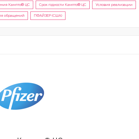
ения Кампто® ЦС
Срок годности Кампто® ЦС
Условия реализации
ля обращений
ПФАЙЗЕР (США)