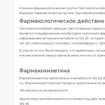
Клинико-фармакологическая группа: Противоопухол
Фармако-терапевтическая группа: Противоопухолево
Фармакологическое действие
Противоопухолевый препарат растительного происхо
является специфическим ингибитором клеточного фер
образованием активного метаболита SN-38, который 
SN-38 стабилизируют комплекс топоизомеразы I с ДНК
В опытах in vivo было показано, что иринотекан так
множественной лекарственной резистентности (винк
Фармакокинетика
Фармакокинетика иринотекана и метаболита SN-38 бы
м2. Фармакокинетический профиль иринотекана не за
Метаболизм и распределение
Иринотекан метаболизируется в печени под действи
SN-38.