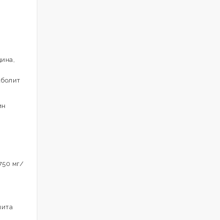
ина,
аболит
ин
750 мг/
лита