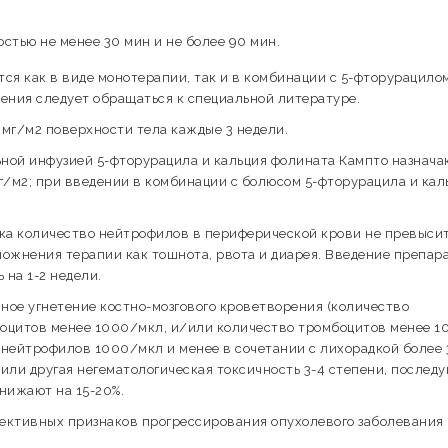
стью не менее 30 мин и не более 90 мин.
ся как в виде монотерапии, так и в комбинации с 5-фторурацило
ения следует обращаться к специальной литературе.
мг/м2 поверхности тела каждые 3 недели.
ной инфузией 5-фторурацила и кальция фолината Кампто назнача
 мг/м2; при введении в комбинации с болюсом 5-фторурацила и кал
пока количество нейтрофилов в периферической крови не превыси
ложнения терапии как тошнота, рвота и диарея. Введение препара
на 1-2 недели.
нное угнетение костно-мозгового кроветворения (количество
оцитов менее 1000/мкл, и/или количество тромбоцитов менее 1
нейтрофилов 1000/мкл и менее в сочетании с лихорадкой более 3
или другая негематологическая токсичность 3-4 степени, послед
нижают на 15-20%.
ективных признаков прогрессирования опухолевого заболевания