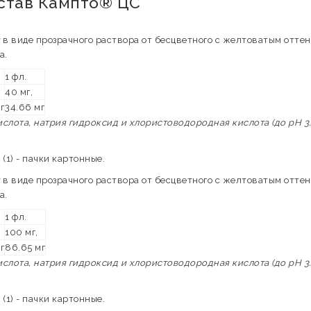
остав Кампто® ЦС
й
в виде прозрачного раствора от бесцветного с желтоватым оттен
а.
1 фл.
40 мг,
г
34.66 мг
слота, натрия гидроксид и хлористоводородная кислота (до pH 3.5
(1) - пачки картонные.
й
в виде прозрачного раствора от бесцветного с желтоватым оттен
а.
1 фл.
100 мг,
г
86.65 мг
слота, натрия гидроксид и хлористоводородная кислота (до pH 3.5
(1) - пачки картонные.