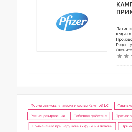
КАМ
ПРИ
Латинс
Код АТХ
Произв
Рецепту
Оцените
Форма выпуска, упаковка и состав Кампто® ЦС
Фармако
Режим дозирования
Побочное действие
Противоп
Применение при нарушениях функции печени
Приме